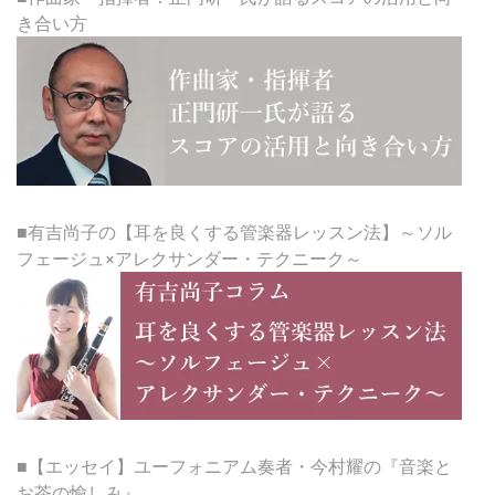
き合い方
■有吉尚子の【耳を良くする管楽器レッスン法】～ソル
フェージュ×アレクサンダー・テクニーク～
■【エッセイ】ユーフォニアム奏者・今村耀の『音楽と
お茶の愉しみ』