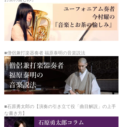
■僧侶兼打楽器奏者 福原泰明の音楽説法
■石原勇太郎の【演奏の引き立て役「曲目解説」の上手
な書き方】