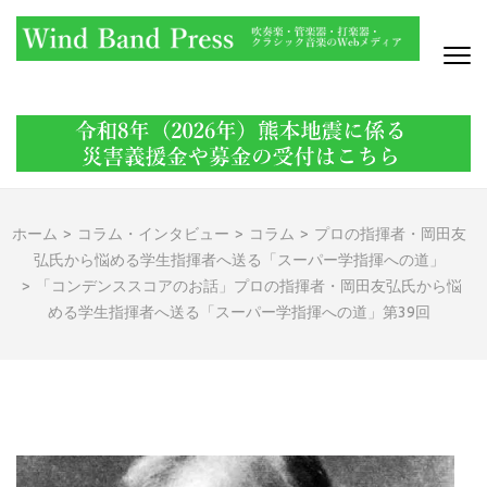
コ
ン
テ
ン
WIND BAND PRESS
吹奏楽・管楽器・打楽器・クラシック音楽のWebメディア
ツ
へ
ス
キ
ッ
ホーム
>
コラム・インタビュー
>
コラム
>
プロの指揮者・岡田友
プ
弘氏から悩める学生指揮者へ送る「スーパー学指揮への道」
(Enter
>
「コンデンススコアのお話」プロの指揮者・岡田友弘氏から悩
を
める学生指揮者へ送る「スーパー学指揮への道」第39回
押
す)