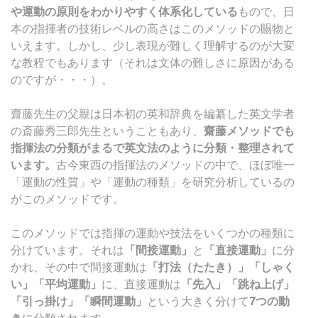
や運動の原則をわかりやすく体系化している
もので、日
本の指揮者の技術レベルの高さはこのメソッドの賜物と
いえます。しかし、少し表現が難しく理解するのが大変
な教程でもあります（それは文体の難しさに原因がある
のですが・・・）。
齋藤先生の父親は日本初の英和辞典を編纂した英文学者
の斎藤秀三郎先生ということもあり、
齋藤メソッドでも
指揮法の分類がまるで英文法のように分類・整理されて
います。
古今東西の指揮法のメソッドの中で、ほぼ唯一
「運動の性質」や「運動の種類」を研究分析しているの
がこのメソッドです。
このメソッドでは指揮の運動や技法をいくつかの種類に
分けています。それは
「間接運動」
と
「直接運動」
に分
かれ、その中で間接運動は
「打法（たたき）」「しゃく
い」「平均運動」
に、直接運動は
「先入」「跳ね上げ」
「引っ掛け」「瞬間運動」
という大きく分けて
7つの動
き
に分類されます。