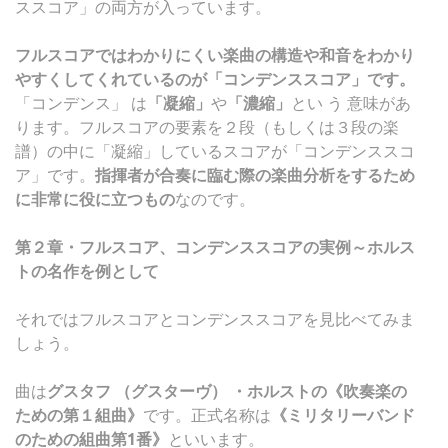
ススコア」の両方が入っています。
フルスコアではわかりにくい楽曲の構造や和音をわかり
やすくしてくれているのが「コンデンススコア」です。
「コンデンス」 は
「凝縮」
や
「濃縮」
とい う 意味があ
ります。フルスコアの要素を２段（もしくは３段の楽
譜）の中に「凝縮」しているスコアが「コンデンススコ
ア」です。
指揮者が合奏に臨む際の楽曲分析をするため
に非常に役に立つもの
なのです。
第２章・フルスコア、コンデンススコアの実例～ホルス
トの名作を例として
それではフルスコアとコンデンススコアを見比べてみま
しょう。
曲は
グスタフ （グスターヴ） ・ホルストの《吹奏楽の
ための第１組曲》
です。正式名称は
《ミリタリーバンド
のための組曲第1番》
といいます。