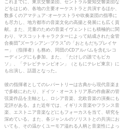
これまでに、東京交響楽団、セントラル愛知交響楽団な
どをはじめ、各地の主要オーケストラと共演するほか、
数多くのアマテュア･オーケストラや吹奏楽団の指導に
も尽力し、地方都市の音楽文化の高揚と発展にも広く貢
献。また、児童のための音楽イヴェントにも積極的に関
わり、マスコットキャラクターによって結成された金管
合奏団“ズーラシアン･ブラス”の「おともだちプレイヤ
ー」（指揮者）も務め、同団のCDアルバムを含むレコ
ーディングにも参加。また、「たけしの誰でもピカ
ソ」、「テレビチャンピオン」（ともにテレビ東京）に
も出演し、話題となった。
彼の指揮者としてのレパートリーは古典から現代音楽ま
で多岐にわたり、ドイツ・オーストリア系の作曲家の管
弦楽作品を主軸とし、ロシア音楽、北欧音楽の演奏にも
定評がある。また近年では、イギリス音楽やフランス音
楽、エストニア音楽などにもフォーカスを当て、研究を
深めている。また、各ジャンルのソリストとの共演にお
いても、その温かくユーモア溢れる人柄と音楽性によっ