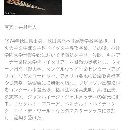
写真：井村重人
1974年秋田県出身。秋田県立本荘高等学校卒業後、中
央大学文学部文学科ドイツ文学専攻卒業。その後、桐朋
学園大学音楽学部において指揮法を学び、渡欧。キジア
ーナ音楽院大学院（イタリア）を研鑽の拠点とし、ウィ
ーン国立音楽大学、タングルウッド音楽センター（アメ
リカ）などのヨーロッパ、アメリカ各地の音楽教育機関
や音楽祭、講習会にて研鑚を積む。ブザンソン国際指揮
者コンクール本選出場。指揮法を尾高忠明、高階正光、
久志本涼、ジャンルイージ・ジェルメッティの各氏に師
事。またクルト・マズーア、ベルナルト・ハイティン
ク、エド・デ・ワールトなどのマスタークラスに参加
し、薫陶を受けた。