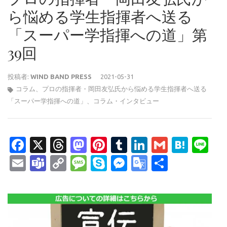
ら悩める学生指揮者へ送る
「スーパー学指揮への道」第
39回
投稿者:
WIND BAND PRESS
2021-05-31
コラム
、
プロの指揮者・岡田友弘氏から悩める学生指揮者へ送る
「スーパー学指揮への道」
、
コラム・インタビュー
Facebook
X
Threads
Mastodon
Pinterest
Tumblr
LinkedIn
Gmail
Hate
Li
Email
Teams
Copy
Message
Skype
Messenger
Google
共
Link
Translate
有