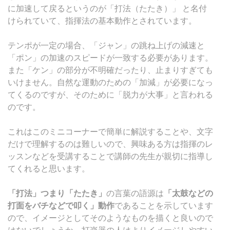
に加速して戻るというのが「打法（たたき）」 と名付
けられていて、指揮法の基本動作とされています。
テンポが一定の場合、「ジャン」の跳ね上げの減速と
「ポン」の加速のスピードが一致する必要があります。
また「ケン」の部分が不明確だったり、止まりすぎても
いけません。自然な運動のための「加減」が必要になっ
てくるのですが、そのために「脱力が大事」と言われる
のです。
これはこのミニコーナーで簡単に解説することや、文字
だけで理解するのは難しいので、興味ある方は指揮のレ
ッスンなどを受講することで講師の先生が親切に指導し
てくれると思います。
「打法」つまり「たたき」
の言葉の語源は
「太鼓などの
打面をバチなどで叩く」動作
であることを示しています
ので、イメージとしてそのようなものを描くと良いので
はないでしょうか。打楽器の人はよりイメージしやすい