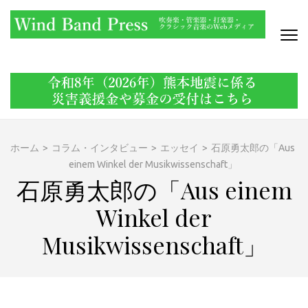
コ
ン
テ
ン
WIND BAND PRESS
吹奏楽・管楽器・打楽器・クラシック音楽のWebメディア
ツ
へ
ス
キ
ッ
ホーム
>
コラム・インタビュー
>
エッセイ
>
石原勇太郎の「Aus
プ
einem Winkel der Musikwissenschaft」
(Enter
石原勇太郎の「Aus einem
を
押
Winkel der
す)
Musikwissenschaft」