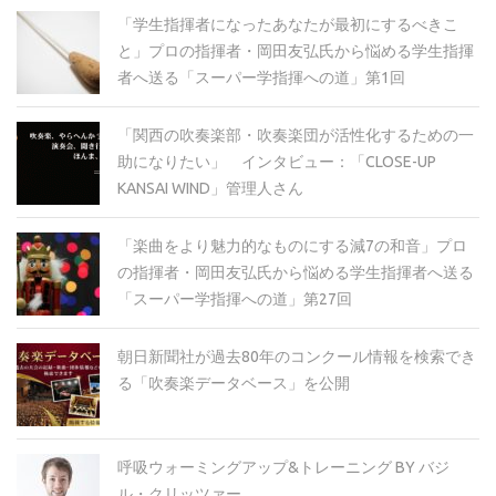
「学生指揮者になったあなたが最初にするべきこ
と」プロの指揮者・岡田友弘氏から悩める学生指揮
者へ送る「スーパー学指揮への道」第1回
「関西の吹奏楽部・吹奏楽団が活性化するための一
助になりたい」 インタビュー：「CLOSE-UP
KANSAI WIND」管理人さん
「楽曲をより魅力的なものにする減7の和音」プロ
の指揮者・岡田友弘氏から悩める学生指揮者へ送る
「スーパー学指揮への道」第27回
朝日新聞社が過去80年のコンクール情報を検索でき
る「吹奏楽データベース」を公開
呼吸ウォーミングアップ&トレーニング BY バジ
ル・クリッツァー