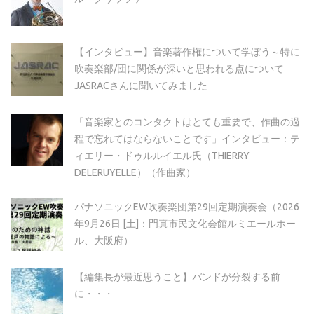
【インタビュー】音楽著作権について学ぼう～特に
吹奏楽部/団に関係が深いと思われる点について
JASRACさんに聞いてみました
「音楽家とのコンタクトはとても重要で、作曲の過
程で忘れてはならないことです」インタビュー：テ
ィエリー・ドゥルルイエル氏（THIERRY
DELERUYELLE）（作曲家）
パナソニックEW吹奏楽団第29回定期演奏会（2026
年9月26日 [土]：門真市民文化会館ルミエールホー
ル、大阪府）
【編集長が最近思うこと】バンドが分裂する前
に・・・