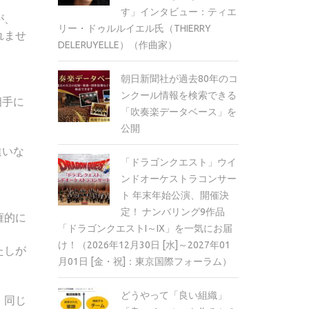
す」インタビュー：ティエ
が、
リー・ドゥルルイエル氏（THIERRY
れませ
DELERUYELLE）（作曲家）
朝日新聞社が過去80年のコ
ンクール情報を検索できる
相手に
「吹奏楽データベース」を
公開
違いな
「ドラゴンクエスト」ウイ
ンドオーケストラコンサー
ト 年末年始公演、開催決
定！ ナンバリング9作品
権的に
「ドラゴンクエストI～IX」を一気にお届
け！（2026年12月30日 [水]～2027年01
たしが
月01日 [金・祝]：東京国際フォーラム）
どうやって「良い組織」
、同じ