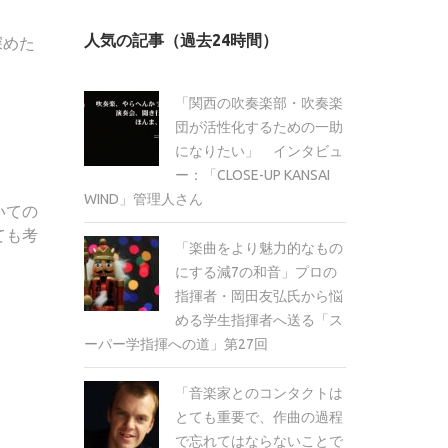
カ
人気の記事（過去24時間）
深めた
イ
ブ
「関西の吹奏楽部・吹奏楽
団が活性化するための一助
になりたい」 インタビュ
ー：「CLOSE-UP KANSAI
WIND」管理人さん
いての
ても考
「楽曲をより魅力的なもの
にする減7の和音」プロの
指揮者・岡田友弘氏から悩
める学生指揮者へ送る「ス
ーパー学指揮への道」第27回
「音楽家とのコンタクトは
とても重要で、作曲の過程
で忘れてはならないことで