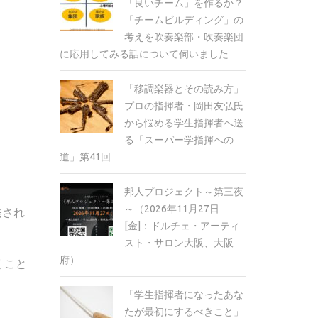
「良いチーム」を作るか？
「チームビルディング」の
考えを吹奏楽部・吹奏楽団
に応用してみる話について伺いました
「移調楽器とその読み方」
プロの指揮者・岡田友弘氏
から悩める学生指揮者へ送
る「スーパー学指揮への
道」第41回
邦人プロジェクト～第三夜
～（2026年11月27日
発され
[金]：ドルチェ・アーティ
スト・サロン大阪、大阪
府）
くこと
「学生指揮者になったあな
たが最初にするべきこと」