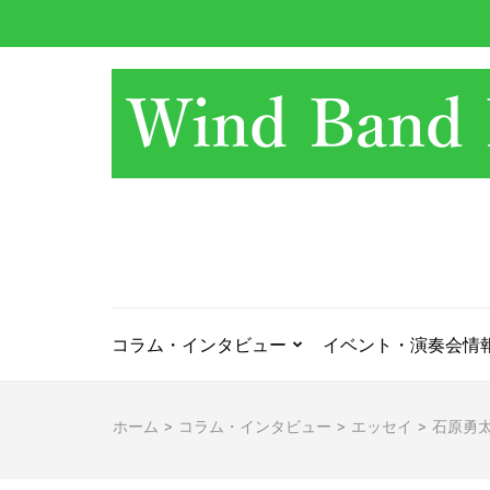
コ
ン
テ
ン
ツ
へ
ス
キ
ッ
プ
(Enter
を
押
コラム・インタビュー
イベント・演奏会情
す)
ホーム
>
コラム・インタビュー
>
エッセイ
>
石原勇太郎の