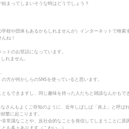
が始まってしまいそうな時はどうでしょう？
の学校や団体もあるかもしれませんが）インターネットで検索
せんね！
ネットのお世話になっています。
もしれません。
…
の方が何かしらのSNSを使っていると思います。
こともできますし、同じ趣味を持った人たちと雑談なんかもで
みなさんもよくご存知のように、近年しばしば「炎上」と呼ば
で頻繁に起こります。
か非常識なことや、反社会的なことを発信してしまうことに原
ことも多々あります（こわい…）。