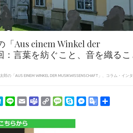
 einem Winkel der
ft」第6回：言葉を紡ぐこと、音を織る
郎の「AUS EINEM WINKEL DER MUSIKWISSENSCHAFT」
、
コラム・インタ
edIn
mail
Hatena
Line
Email
Teams
Copy
Message
Skype
Messenge
Google
共
Link
Transla
有