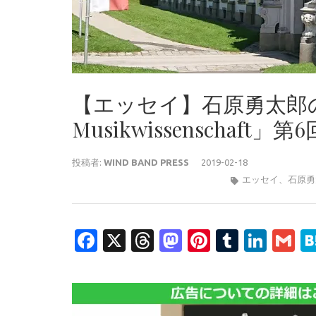
【エッセイ】石原勇太郎の「Aus
Musikwissenscha
投稿者:
WIND BAND PRESS
2019-02-18
エッセイ
、
石原勇太
Facebook
X
Threads
Mastodon
Pinterest
Tumblr
Link
G