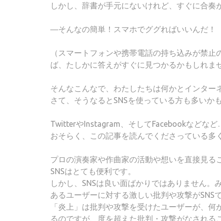
しかし、辞書が手元にないけれど、すぐに合奏
―そんなの簡単！スマホでググればいいんだ！
（スマートフォンや携帯電話の持ち込みが禁止
ば、たしかに答えがすぐに見つかるかもしれま
そんなこんなで、わたしたちは何かとインター
さて、そうなるとSNSを使っている方も多いか
TwitterやInstagram、そしてFacebookなどなど
おそらく、この記事を読んでくださっている多く
プロの演奏家や作曲家の活動や想いを直接見る
SNSはとても便利です。
しかし、SNSは良い面ばかりではありません。
あるユーザーに対する激しい批判や攻撃がSNS
「炎上」は批判や攻撃を受けたユーザーが、何
るのですが、度を超えた批判・攻撃がなされる