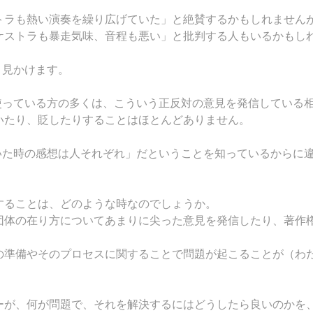
トラも熱い演奏を繰り広げていた」と絶賛するかもしれません
ケストラも暴走気味、音程も悪い」と批判する人もいるかもし
く見かけます。
使っている方の多くは、こういう正反対の意見を発信している
いたり、貶したりすることはほとんどありません。
いた時の感想は人それぞれ」だということを知っているからに
することは、どのような時なのでしょうか。
団体の在り方についてあまりに尖った意見を発信したり、著作
の準備やそのプロセスに関することで問題が起こることが（わ
。
ーが、何が問題で、それを解決するにはどうしたら良いのかを