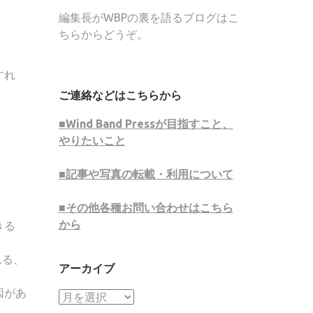
編集長がWBPの裏を語るブログはこ
ちらからどうぞ。
すれ
ご連絡などはこちらから
■Wind Band Pressが目指すこと、
やりたいこと
■記事や写真の転載・利用について
■その他各種お問い合わせはこちら
から
きる
れる、
アーカイブ
因があ
ア
ー