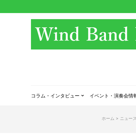
コ
ン
テ
ン
ツ
へ
ス
キ
ッ
プ
(Enter
を
押
コラム・インタビュー
イベント・演奏会情
す)
ホーム
>
ニュー