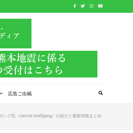
WIND BAND
吹奏楽・管楽器・打楽器・クラシック音楽のWebメ
ディア
PRESS
広告ご出稿
氏（Gernot Wolfgang）の紹介と最新情報まとめ