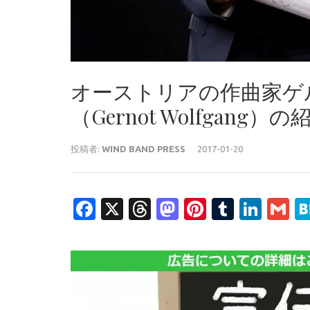
オーストリアの作曲家ゲ
（Gernot Wolfgan
投稿者:
WIND BAND PRESS
2017-01-20
Facebook
X
Threads
Mastodon
Pinterest
Tumblr
Link
G