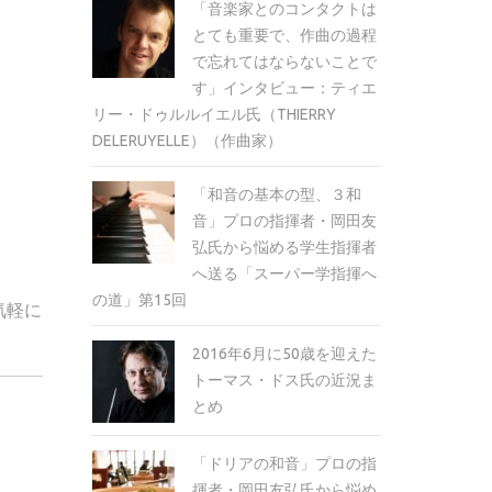
「音楽家とのコンタクトは
とても重要で、作曲の過程
で忘れてはならないことで
す」インタビュー：ティエ
リー・ドゥルルイエル氏（THIERRY
DELERUYELLE）（作曲家）
「和音の基本の型、３和
音」プロの指揮者・岡田友
弘氏から悩める学生指揮者
へ送る「スーパー学指揮へ
の道」第15回
気軽に
2016年6月に50歳を迎えた
トーマス・ドス氏の近況ま
とめ
「ドリアの和音」プロの指
揮者・岡田友弘氏から悩め