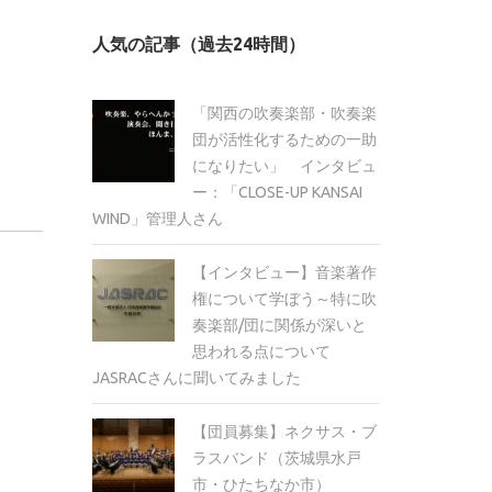
カ
人気の記事（過去24時間）
イ
ブ
「関西の吹奏楽部・吹奏楽
団が活性化するための一助
になりたい」 インタビュ
ー：「CLOSE-UP KANSAI
WIND」管理人さん
【インタビュー】音楽著作
権について学ぼう～特に吹
奏楽部/団に関係が深いと
思われる点について
JASRACさんに聞いてみました
【団員募集】ネクサス・ブ
ラスバンド（茨城県水戸
市・ひたちなか市）