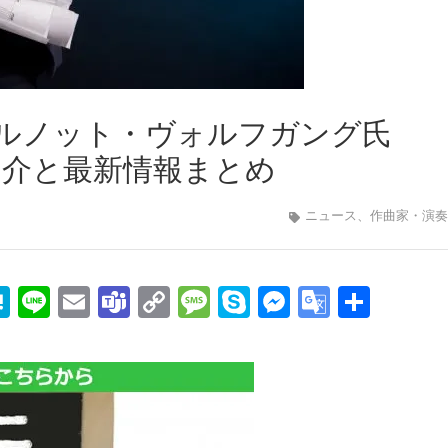
ルノット・ヴォルフガング氏
g）の紹介と最新情報まとめ
ニュース
、
作曲家・演奏
edIn
mail
Hatena
Line
Email
Teams
Copy
Message
Skype
Messenge
Google
共
Link
Transla
有