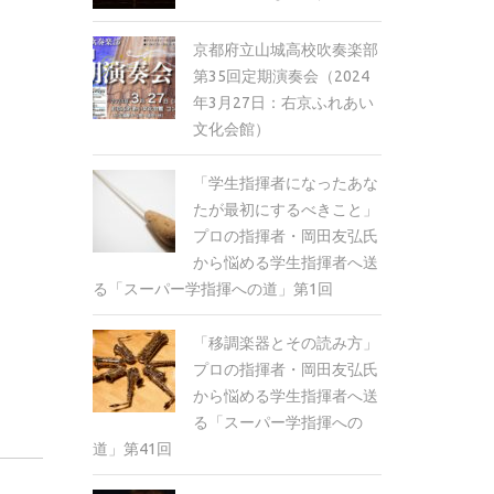
京都府立山城高校吹奏楽部
第35回定期演奏会（2024
年3月27日：右京ふれあい
文化会館）
「学生指揮者になったあな
たが最初にするべきこと」
プロの指揮者・岡田友弘氏
から悩める学生指揮者へ送
る「スーパー学指揮への道」第1回
「移調楽器とその読み方」
プロの指揮者・岡田友弘氏
から悩める学生指揮者へ送
る「スーパー学指揮への
道」第41回