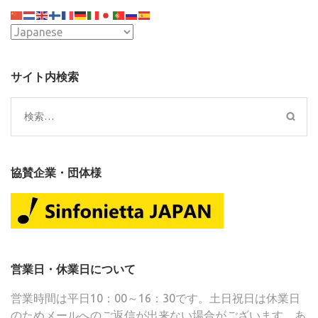
の
ペ
ー
ジ
送
サイト内検索
り
検
索:
協賛企業・団体様
営業日・休業日について
営業時間は平日10：00～16：30です。土日祝日は休業日
のためメールへのご返信が出来ない場合がございます。あ