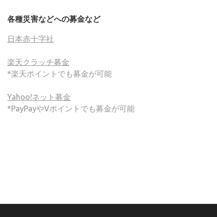
各種災害などへの募金など
日本赤十字社
楽天クラッチ募金
*楽天ポイントでも募金が可能
Yahoo!ネット募金
*PayPayやVポイントでも募金が可能
(C) ONSA / Wind Band Press このサイトで使用されてい
る画像およびテキストを無断転載することを禁じます。