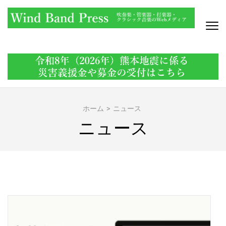
コ
ン
テ
ン
WIND BAND PRESS
吹奏楽・管楽器・打楽器・クラシック音楽のWebメディア
ツ
へ
ス
キ
ッ
ホーム
>
ニュース
プ
ニュース
(Enter
を
押
す)