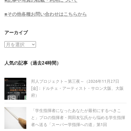
■その他各種お問い合わせはこちらから
アーカイブ
ア
ー
カ
人気の記事（過去24時間）
イ
ブ
邦人プロジェクト～第三夜～（2026年11月27日
[金]：ドルチェ・アーティスト・サロン大阪、大阪
府）
「学生指揮者になったあなたが最初にするべきこ
と」プロの指揮者・岡田友弘氏から悩める学生指揮
者へ送る「スーパー学指揮への道」第1回