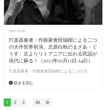
2023-10-05
打楽器奏者・作曲家會田瑞樹による二つ
の大作世界初演。北原白秋のまざあ・ぐ
うす、古よりリトアニアに伝わる民謡が
現代に蘇る！（2023年10月13日-14日）
打楽器奏者・作曲家會田瑞樹による二つの大 …
続きを読む
投
…
1
2
3
44
稿