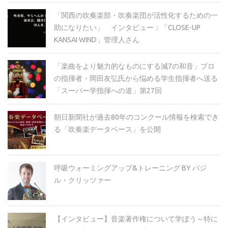
「関西の吹奏楽部・吹奏楽団が活性化するための一
助になりたい」 インタビュー：「CLOSE-UP
KANSAI WIND」管理人さん
「楽曲をより魅力的なものにする減7の和音」プロ
の指揮者・岡田友弘氏から悩める学生指揮者へ送る
「スーパー学指揮への道」第27回
朝日新聞社が過去80年のコンクール情報を検索でき
る「吹奏楽データベース」を公開
呼吸ウォーミングアップ&トレーニング BY バジ
ル・クリッツァー
【インタビュー】音楽著作権について学ぼう～特に