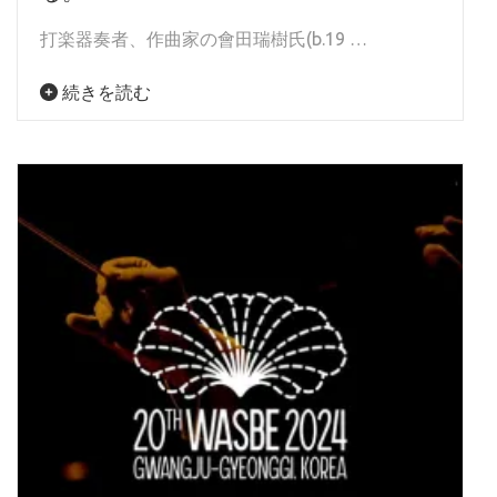
打楽器奏者、作曲家の會田瑞樹氏(b.19 …
続きを読む