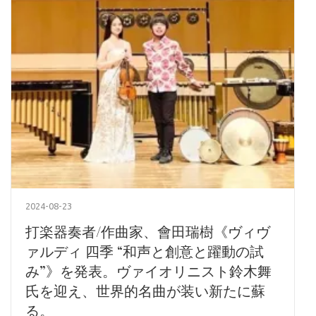
2024-08-23
打楽器奏者/作曲家、會田瑞樹《ヴィヴ
ァルディ 四季 “和声と創意と躍動の試
み”》を発表。ヴァイオリニスト鈴木舞
氏を迎え、世界的名曲が装い新たに蘇
る。