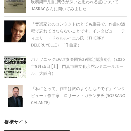
吹奏楽部/団に関係が深いと思われる点について
JASRACさんに聞いてみました
「音楽家とのコンタクトはとても重要で、作曲の過
程で忘れてはならないことです」インタビュー：テ
ィエリー・ドゥルルイエル氏（THIERRY
DELERUYELLE）（作曲家）
パナソニックEW吹奏楽団第29回定期演奏会（2026
年9月26日 [土]：門真市民文化会館ルミエールホー
ル、大阪府）
「私にとって、作曲は旅のようなものです」インタ
ビュー：作曲家 ロサーノ・ガランテ氏 (ROSSANO
GALANTE)
提携サイト