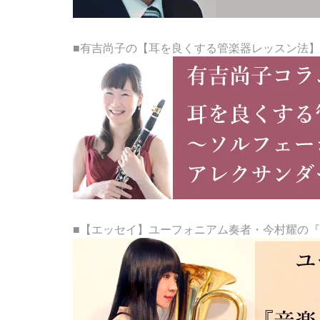
■有吉尚子の【耳を良くする管楽器レッスン法】
■【エッセイ】ユーフォニアム奏者・今村耀の