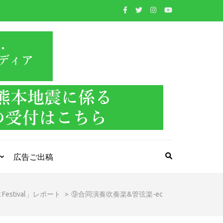
WIND BAND
吹奏楽・管楽器・打楽器・クラシック音楽のWebメ
ディア
PRESS
広告ご出稿
estival」レポート
>
⑨合同演奏吹奏楽&管弦楽-ec