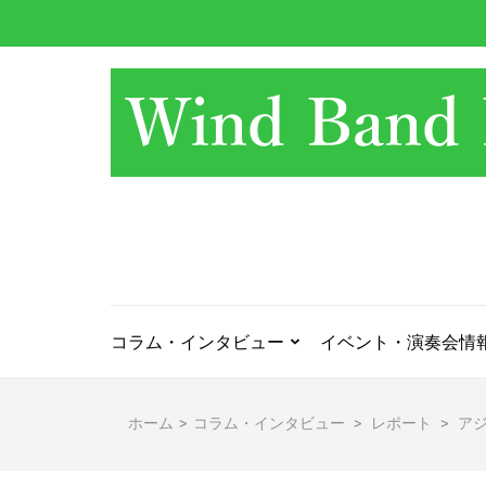
コ
ン
テ
ン
ツ
へ
ス
キ
ッ
プ
(Enter
を
押
コラム・インタビュー
イベント・演奏会情
す)
ホーム
>
コラム・インタビュー
>
レポート
>
アジ