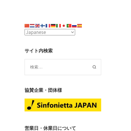
r
サイト内検索
te
検
索:
協賛企業・団体様
営業日・休業日について