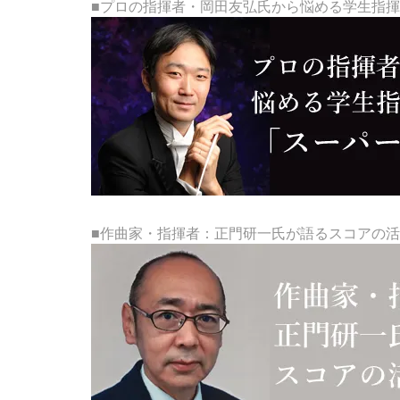
■プロの指揮者・岡田友弘氏から悩める学生指
■作曲家・指揮者：正門研一氏が語るスコアの