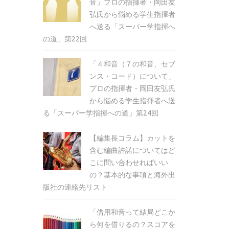
音」プロの指揮者・岡田友
弘氏から悩める学生指揮者
へ送る「スーパー学指揮へ
の道」第22回
「４和音（７の和音、セブ
ンス・コード）について」
プロの指揮者・岡田友弘氏
から悩める学生指揮者へ送
る「スーパー学指揮への道」第24回
【編集長コラム】カットを
含む編曲許諾についてはど
こに問い合わせればいい
の？基本的な事項と海外出
版社の連絡先リスト
「借用和音って結局どこか
ら何を借りるの？スコアを