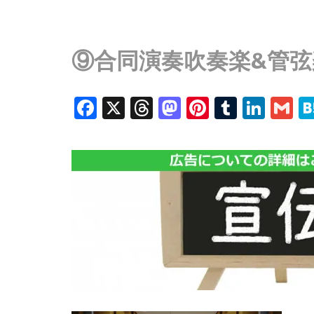
⑨合同演奏吹奏楽&管弦楽
Facebook
X
Threads
Mastodon
Pinterest
Tumblr
Link
G