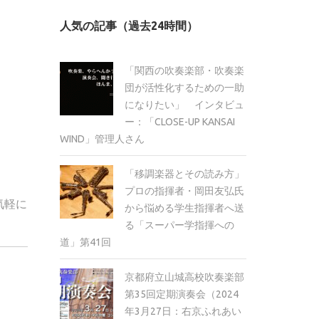
カ
人気の記事（過去24時間）
イ
ブ
「関西の吹奏楽部・吹奏楽
団が活性化するための一助
になりたい」 インタビュ
ー：「CLOSE-UP KANSAI
WIND」管理人さん
「移調楽器とその読み方」
プロの指揮者・岡田友弘氏
気軽に
から悩める学生指揮者へ送
る「スーパー学指揮への
道」第41回
京都府立山城高校吹奏楽部
第35回定期演奏会（2024
年3月27日：右京ふれあい