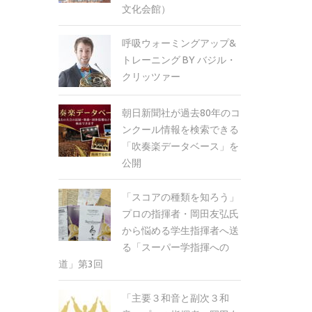
文化会館）
呼吸ウォーミングアップ&
トレーニング BY バジル・
クリッツァー
朝日新聞社が過去80年のコ
ンクール情報を検索できる
「吹奏楽データベース」を
公開
「スコアの種類を知ろう」
プロの指揮者・岡田友弘氏
から悩める学生指揮者へ送
る「スーパー学指揮への
道」第3回
「主要３和音と副次３和