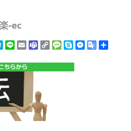
-ec
edIn
mail
Hatena
Line
Email
Teams
Copy
Message
Skype
Messenge
Google
共
Link
Transla
有