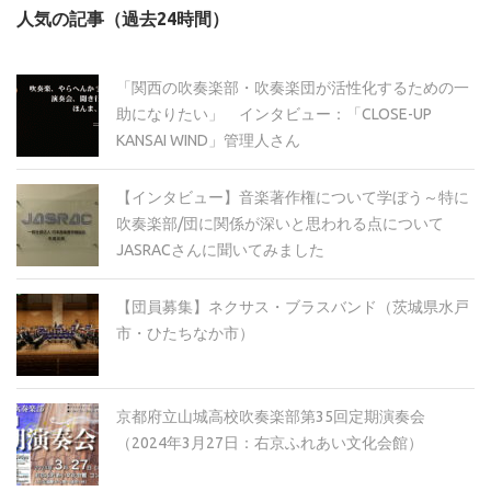
カ
人気の記事（過去24時間）
イ
ブ
「関西の吹奏楽部・吹奏楽団が活性化するための一
助になりたい」 インタビュー：「CLOSE-UP
KANSAI WIND」管理人さん
【インタビュー】音楽著作権について学ぼう～特に
吹奏楽部/団に関係が深いと思われる点について
JASRACさんに聞いてみました
【団員募集】ネクサス・ブラスバンド（茨城県水戸
市・ひたちなか市）
京都府立山城高校吹奏楽部第35回定期演奏会
（2024年3月27日：右京ふれあい文化会館）