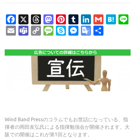
Facebook
X
Threads
Mastodon
Pinterest
Tumblr
LinkedIn
Gmail
Hate
Li
Email
Teams
Copy
Message
Skype
Messenger
Google
共
Link
Translate
有
Wind Band Pressのコラムでもお世話になっている、指
揮者の岡田友弘氏による指揮勉強会が開催されます。大
阪での開催はこれが第1回となります。