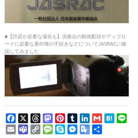
■【許諾が必要な場合も】演奏会の動画配信やアップロ
ードに必要な著作権の手続きなどについてJASRACに確
認してみました
Facebook
X
Threads
Mastodon
Pinterest
Tumblr
LinkedIn
Gmail
Hate
Li
Email
Teams
Copy
Message
Skype
Messenger
Google
共