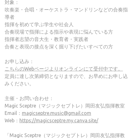
対象：
吹奏楽・合唱・オーケストラ・マンドリンなどの合奏指
導者
指揮を初めて学ぶ学生や社会人
合奏現場で指揮による指示や表現に悩んでいる方
指揮者志望の音大生・教育者・実践者
合奏と表現の接点を深く掘り下げたいすべての方
お申し込み：
こちらのWebページよりオンラインにて受付中です。
定員に達し次第締切となりますので、お早めにお申し込
みください。
主催・お問い合わせ：
Magic Sceptre（マジックセプトレ）岡田友弘指揮教室
Email：
magicseptre.music@gmail.com
Web：
https://magicsceptre.my.canva.site/
「Magic Sceptre（マジックセプトレ）岡田友弘指揮教