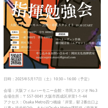
日時：2025年5月17日（土）10:30～16:00（予定）
会場：大阪フィルハーモニー会館・市民スタジオ No.3
会場住所：〒557-0041 大阪市西成区岸里1-1-44
アクセス：Osaka Metro四つ橋線「岸里」駅 2番出口よ
り東へ徒歩約2分、またはOsaka Metro堺筋線／南海本