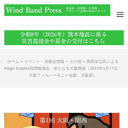
コ
ン
テ
ン
WIND BAND PRESS
吹奏楽・管楽器・打楽器・クラシック音楽のWebメディア
ツ
へ
ス
キ
ッ
ホーム
>
イベント・演奏会情報
>
その他
>
岡田友弘氏による
プ
Magic Sceptre指揮勉強会、初となる大阪開催（2025年5月17日：
(Enter
大阪フィルハーモニー会館、大阪府）
を
押
す)