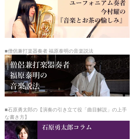
■僧侶兼打楽器奏者 福原泰明の音楽説法
■石原勇太郎の【演奏の引き立て役「曲目解説」の上手
な書き方】