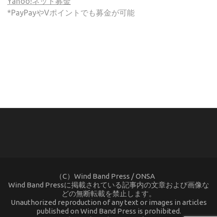
Yahoo!ネット募金
*PayPayやVポイントでも募金が可能
(C) ONSA / Wind Band Press このサイトで使用されてい
る画像およびテキストを無断転載することを禁じます。
（C）Wind Band Press / ONSA
Wind Band Pressに掲載されている記事内の文章および画像な
どの無断転載を禁止します。
Unauthorized reproduction of any text or images in articles
published on Wind Band Press is prohibited.