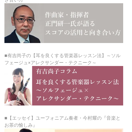
■有吉尚子の【耳を良くする管楽器レッスン法】～ソル
フェージュ×アレクサンダー・テクニーク～
■【エッセイ】ユーフォニアム奏者・今村耀の『音楽と
お茶の愉しみ』