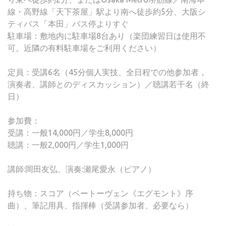
線・高野線「天下茶屋」駅より南へ徒歩約5分、大阪シ
ティバス「本田」バス停よりすぐ
駐車場：敷地内に駐車場8台あり（楽団練習日は使用不
可。近隣の有料駐車場をご利用ください）
定員：受講6名（45分個人実技、全日程での他参加者，
演奏者、講師とのディスカッション）／聴講若干名（終
日）
参加費：
受講：一般14,000円／学生8,000円
聴講：一般2,000円／学生1,000円
講師:岡田友弘、演奏:瀬尾愛永（ピアノ）
持ち物：スコア（ベートーヴェン《エグモント》序
曲）、筆記用具、指揮棒（受講参加者、必要なら）