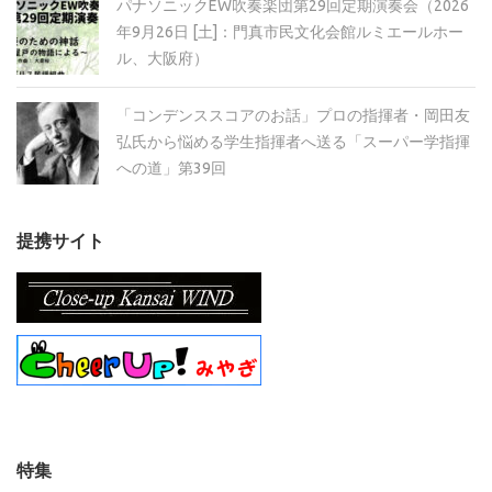
パナソニックEW吹奏楽団第29回定期演奏会（2026
年9月26日 [土]：門真市民文化会館ルミエールホー
ル、大阪府）
「コンデンススコアのお話」プロの指揮者・岡田友
弘氏から悩める学生指揮者へ送る「スーパー学指揮
への道」第39回
提携サイト
特集