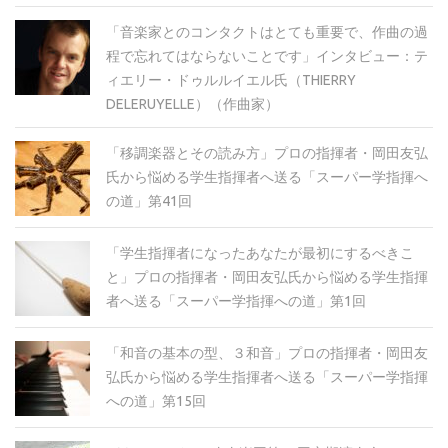
「音楽家とのコンタクトはとても重要で、作曲の過
程で忘れてはならないことです」インタビュー：テ
ィエリー・ドゥルルイエル氏（THIERRY
DELERUYELLE）（作曲家）
「移調楽器とその読み方」プロの指揮者・岡田友弘
氏から悩める学生指揮者へ送る「スーパー学指揮へ
の道」第41回
「学生指揮者になったあなたが最初にするべきこ
と」プロの指揮者・岡田友弘氏から悩める学生指揮
者へ送る「スーパー学指揮への道」第1回
「和音の基本の型、３和音」プロの指揮者・岡田友
弘氏から悩める学生指揮者へ送る「スーパー学指揮
への道」第15回