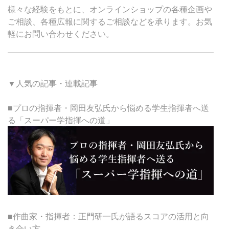
様々な経験をもとに、オンラインショップの各種企画や
ご相談、各種広報に関するご相談などを承ります。お気
軽にお問い合わせください。
▼人気の記事・連載記事
■プロの指揮者・岡田友弘氏から悩める学生指揮者へ送
る「スーパー学指揮への道」
■作曲家・指揮者：正門研一氏が語るスコアの活用と向
き合い方