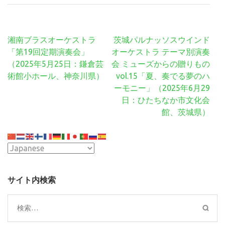
Link
Translate
有
投
湘南ブラスオーケストラ
茨城パルナッソスウインド
稿
「第19回定期演奏会」
オーケストラ テーマ別演奏
ナ
（2025年5月25日：鎌倉芸
会 ミューズからの贈りもの
ビ
術館小ホール、神奈川県）
vol.15「夏、奏でる夢のハ
ゲ
ーモニー」（2025年6月29
ー
日：ひたちなか市文化会
シ
館、茨城県）
ョ
ン
サイト内検索
検
索: