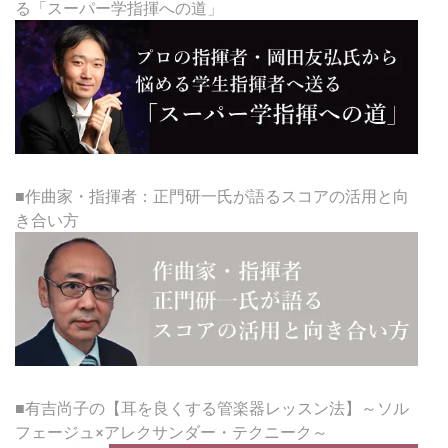
る「スーパー学指揮への道」
■作曲家・指揮者：正門研一氏が語るスコアの活用と向
き合い方
■有吉尚子の【耳を良くする管楽器レッスン法】～ソル
フェージュ×アレクサンダー・テクニーク～