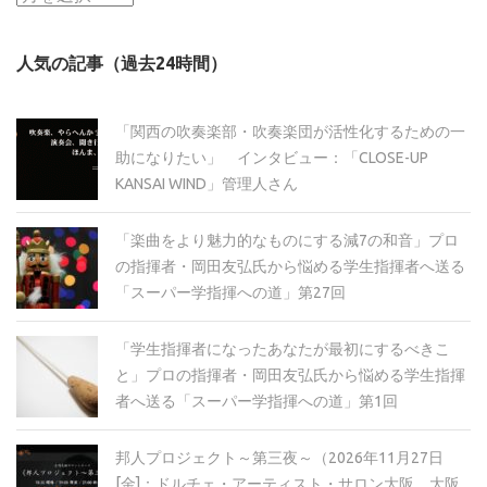
ー
カ
人気の記事（過去24時間）
イ
ブ
「関西の吹奏楽部・吹奏楽団が活性化するための一
助になりたい」 インタビュー：「CLOSE-UP
KANSAI WIND」管理人さん
「楽曲をより魅力的なものにする減7の和音」プロ
の指揮者・岡田友弘氏から悩める学生指揮者へ送る
「スーパー学指揮への道」第27回
「学生指揮者になったあなたが最初にするべきこ
と」プロの指揮者・岡田友弘氏から悩める学生指揮
者へ送る「スーパー学指揮への道」第1回
邦人プロジェクト～第三夜～（2026年11月27日
[金]：ドルチェ・アーティスト・サロン大阪、大阪