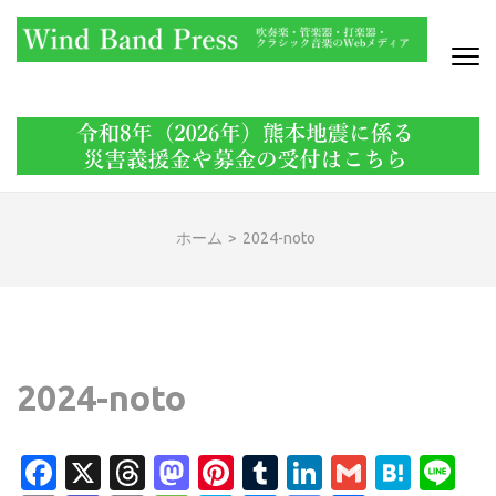
コ
ン
テ
ン
WIND BAND PRESS
吹奏楽・管楽器・打楽器・クラシック音楽のWebメディア
ツ
へ
ス
キ
ッ
ホーム
>
2024-noto
プ
(Enter
を
押
す)
2024-noto
Facebook
X
Threads
Mastodon
Pinterest
Tumblr
LinkedIn
Gmail
Hate
Li