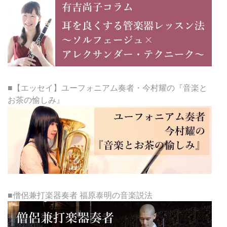
■【エッセイ】ユーフォニアム奏者・今村耀の『音楽と
お茶の愉しみ』
■僧侶兼打楽器奏者 福原泰明の音楽説法