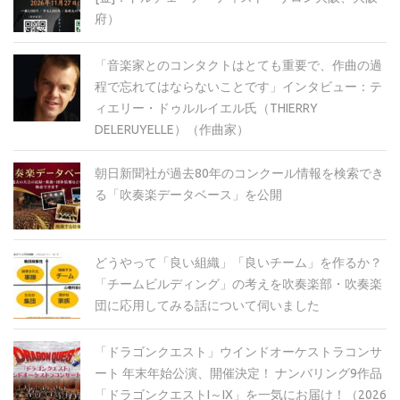
府）
「音楽家とのコンタクトはとても重要で、作曲の過
程で忘れてはならないことです」インタビュー：テ
ィエリー・ドゥルルイエル氏（THIERRY
DELERUYELLE）（作曲家）
朝日新聞社が過去80年のコンクール情報を検索でき
る「吹奏楽データベース」を公開
どうやって「良い組織」「良いチーム」を作るか？
「チームビルディング」の考えを吹奏楽部・吹奏楽
団に応用してみる話について伺いました
「ドラゴンクエスト」ウインドオーケストラコンサ
ート 年末年始公演、開催決定！ ナンバリング9作品
「ドラゴンクエストI～IX」を一気にお届け！（2026