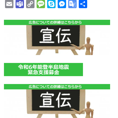
Email
Teams
Copy
Message
Skype
Messenger
Google
共
Link
Translate
有