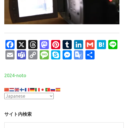
Facebook
X
Threads
Mastodon
Pinterest
Tumblr
LinkedIn
Gmail
Hate
Li
Email
Teams
Copy
Message
Skype
Messenger
Google
共
Link
Translate
有
投
2024-noto
稿
ナ
ビ
ゲ
ー
サイト内検索
シ
ョ