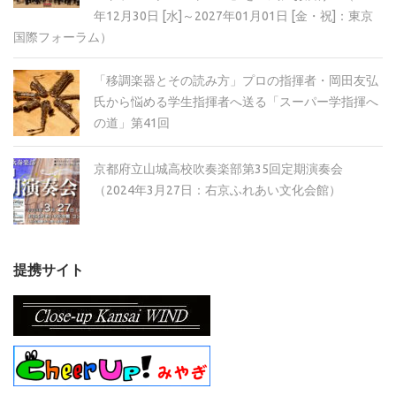
年12月30日 [水]～2027年01月01日 [金・祝]：東京
国際フォーラム）
「移調楽器とその読み方」プロの指揮者・岡田友弘
氏から悩める学生指揮者へ送る「スーパー学指揮へ
の道」第41回
京都府立山城高校吹奏楽部第35回定期演奏会
（2024年3月27日：右京ふれあい文化会館）
提携サイト