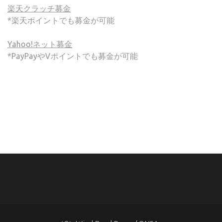
楽天クラッチ募金
*楽天ポイントでも募金が可能
Yahoo!ネット募金
*PayPayやVポイントでも募金が可能
(C) ONSA / Wind Band Press このサイトで使用されてい
る画像およびテキストを無断転載することを禁じます。