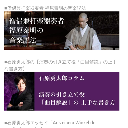
■僧侶兼打楽器奏者 福原泰明の音楽説法
■石原勇太郎の【演奏の引き立て役「曲目解説」の上手
な書き方】
■石原勇太郎エッセイ「Aus einem Winkel der