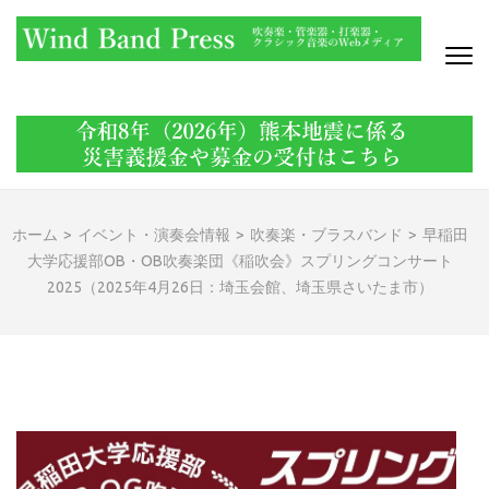
コ
ン
テ
ン
WIND BAND PRESS
吹奏楽・管楽器・打楽器・クラシック音楽のWebメディア
ツ
へ
ス
キ
ッ
ホーム
>
イベント・演奏会情報
>
吹奏楽・ブラスバンド
>
早稲田
プ
大学応援部OB・OB吹奏楽団《稲吹会》スプリングコンサート
(Enter
2025（2025年4月26日：埼玉会館、埼玉県さいたま市）
を
押
す)