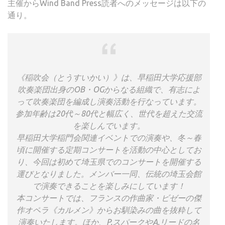
主催からWind Band Press読者へのメッセージは以下の
通り。
《稲吹会（とうすいかい）》は、早稲田大学応援部
吹奏楽団出身のOB・OGからなる組織で、有志によ
って吹奏楽団を編成し演奏活動を行なっています。
参加年齢は20代～80代と幅広く、世代を超えた交流
を楽しんでいます。
早稲田大学稲門会関連イベントでの演奏や、冬～春
頃に開催する定期コンサートを活動の中心としてお
り、今回は初めて埼玉県でのコンサートを開催する
運びとなりました。メンバー一同、伝統の埼玉会館
で演奏できることを楽しみにしています！
本コンサートでは、フランスの作曲家・ビゼーの傑
作オペラ《カルメン》からお馴染みの曲を抜粋して
演奏いたします。ほか、P.スパークやA.リードの名