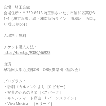
会場：埼玉会館
会場住所：〒330-8518 埼玉県さいたま市浦和区高砂3-
1-4（JR京浜東北線・湘南新宿ライン「浦和駅」西口よ
り 徒歩約6分）
入場料：無料
チケット購入方法：
https://teket.jp/9380/46928
出演：
早稲田大学応援部OB・OB吹奏楽団《稲吹会》
プログラム：
・歌劇《カルメン》より［G.ビゼー］
・祝典のための音楽［P.スパーク］
・キャンディード序曲［L.バーンスタイン］
・Viva Musica！［A.リード］