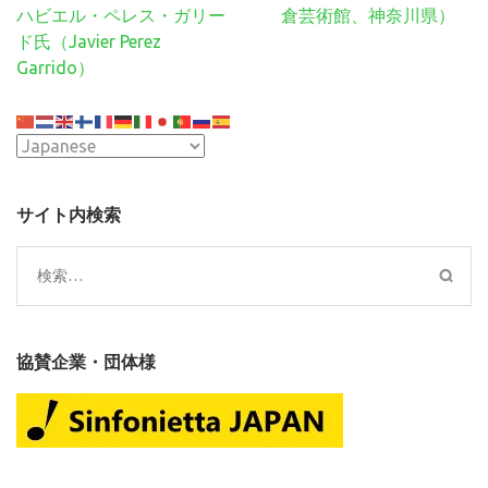
ビ
ハビエル・ペレス・ガリー
倉芸術館、神奈川県）
ゲ
ド氏（Javier Perez
ー
Garrido）
シ
ョ
ン
サイト内検索
検
索:
協賛企業・団体様