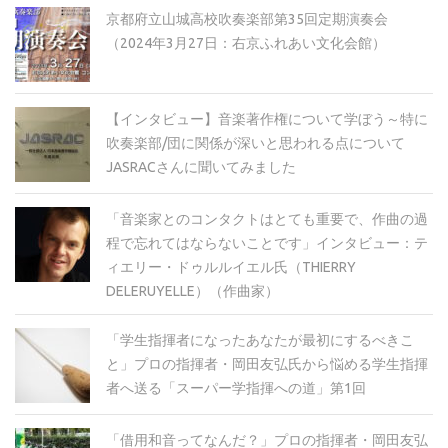
京都府立山城高校吹奏楽部第35回定期演奏会
（2024年3月27日：右京ふれあい文化会館）
【インタビュー】音楽著作権について学ぼう～特に
吹奏楽部/団に関係が深いと思われる点について
JASRACさんに聞いてみました
「音楽家とのコンタクトはとても重要で、作曲の過
程で忘れてはならないことです」インタビュー：テ
ィエリー・ドゥルルイエル氏（THIERRY
DELERUYELLE）（作曲家）
「学生指揮者になったあなたが最初にするべきこ
と」プロの指揮者・岡田友弘氏から悩める学生指揮
者へ送る「スーパー学指揮への道」第1回
「借用和音ってなんだ？」プロの指揮者・岡田友弘