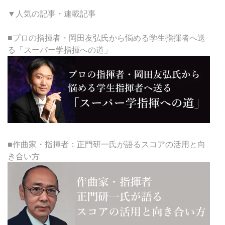
▼人気の記事・連載記事
■プロの指揮者・岡田友弘氏から悩める学生指揮者へ送
る「スーパー学指揮への道」
■作曲家・指揮者：正門研一氏が語るスコアの活用と向
き合い方