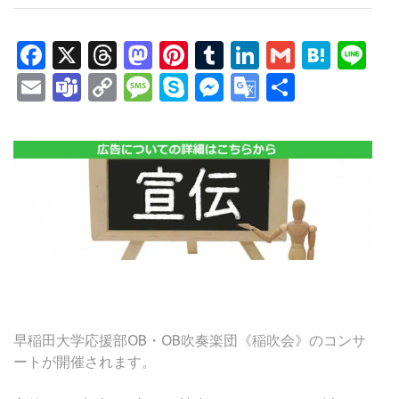
Facebook
X
Threads
Mastodon
Pinterest
Tumblr
LinkedIn
Gmail
Hate
Li
Email
Teams
Copy
Message
Skype
Messenger
Google
共
Link
Translate
有
早稲田大学応援部OB・OB吹奏楽団《稲吹会》のコンサ
ートが開催されます。