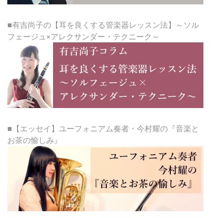
■有吉尚子の【耳を良くする管楽器レッスン法】～ソル
フェージュ×アレクサンダー・テクニーク～
■【エッセイ】ユーフォニアム奏者・今村耀の『音楽と
お茶の愉しみ』