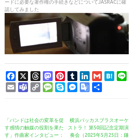
ードに必要な著作権の手続きなどについてJASRACに確
認してみました
Facebook
X
Threads
Mastodon
Pinterest
Tumblr
LinkedIn
Gmail
Hate
Li
Email
Teams
Copy
Message
Skype
Messenger
Google
共
Link
Translate
有
投
「バンドは社会の変革を促
横浜バッカスブラスオーケ
稿
す感情の触媒の役割を果た
ストラ！ 第50回記念定期演
ナ
す」作曲家インタビュー：
奏会（2025年5月25日：鎌