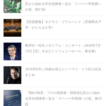
氏から悩める学生指揮者へ送る「スーパー学指揮へ
の道」第31回
【団員募集】ネクサス・ブラスバンド（茨城県水戸
市・ひたちなか市）
峰岸壮一先生メモリアル・コンサート（2026年7月
13日 [月]：すみだトリフォニーホール、東京都）
2016年6月に50歳を迎えたトーマス・ドス氏の近況
まとめ
「増6の和音」プロの指揮者・岡田友弘氏から悩め
る学生指揮者へ送る「スーパー学指揮への道」第35
回