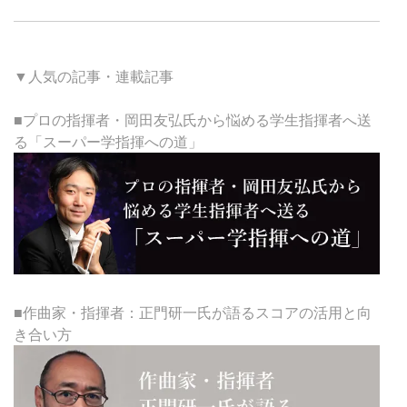
▼人気の記事・連載記事
■プロの指揮者・岡田友弘氏から悩める学生指揮者へ送
る「スーパー学指揮への道」
■作曲家・指揮者：正門研一氏が語るスコアの活用と向
き合い方