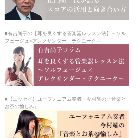
■有吉尚子の【耳を良くする管楽器レッスン法】～ソル
フェージュ×アレクサンダー・テクニーク～
■【エッセイ】ユーフォニアム奏者・今村耀の『音楽と
お茶の愉しみ』