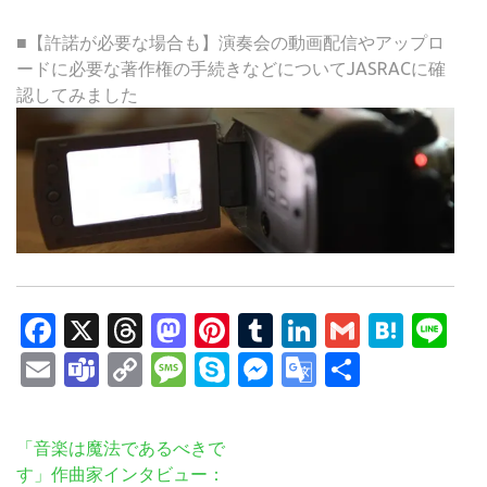
■【許諾が必要な場合も】演奏会の動画配信やアップロ
ードに必要な著作権の手続きなどについてJASRACに確
認してみました
Facebook
X
Threads
Mastodon
Pinterest
Tumblr
LinkedIn
Gmail
Hate
Li
Email
Teams
Copy
Message
Skype
Messenger
Google
共
Link
Translate
有
投
「音楽は魔法であるべきで
稿
す」作曲家インタビュー：