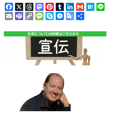
Facebook
X
Threads
Mastodon
Pinterest
Tumblr
LinkedIn
Gmail
Hate
Li
Email
Teams
Copy
Message
Skype
Messenger
Google
共
Link
Translate
有