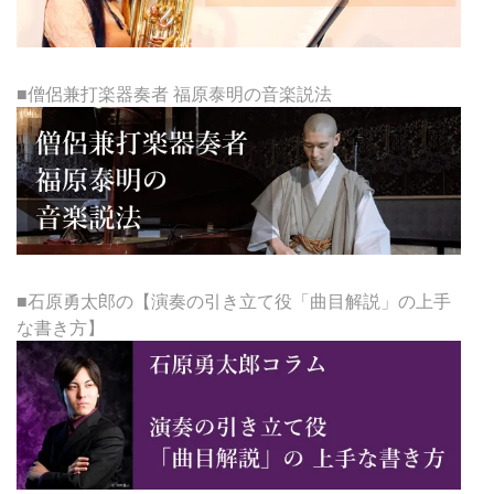
■僧侶兼打楽器奏者 福原泰明の音楽説法
■石原勇太郎の【演奏の引き立て役「曲目解説」の上手
な書き方】