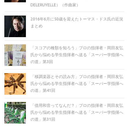
DELERUYELLE）（作曲家）
2016年6月に50歳を迎えたトーマス・ドス氏の近況
まとめ
「スコアの種類を知ろう」プロの指揮者・岡田友弘
氏から悩める学生指揮者へ送る「スーパー学指揮へ
の道」第3回
「移調楽器とその読み方」プロの指揮者・岡田友弘
氏から悩める学生指揮者へ送る「スーパー学指揮へ
の道」第41回
「借用和音ってなんだ？」プロの指揮者・岡田友弘
氏から悩める学生指揮者へ送る「スーパー学指揮へ
の道」第31回