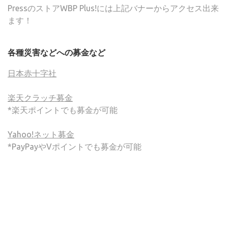
PressのストアWBP Plus!には上記バナーからアクセス出来
ます！
各種災害などへの募金など
日本赤十字社
楽天クラッチ募金
*楽天ポイントでも募金が可能
Yahoo!ネット募金
*PayPayやVポイントでも募金が可能
(C) ONSA / Wind Band Press このサイトで使用されてい
る画像およびテキストを無断転載することを禁じます。