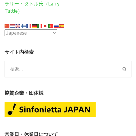
ナ
ラリー・タトル氏（Larry
ビ
Tuttle）
ゲ
ー
シ
ョ
ン
サイト内検索
検
索:
協賛企業・団体様
営業日・休業日について