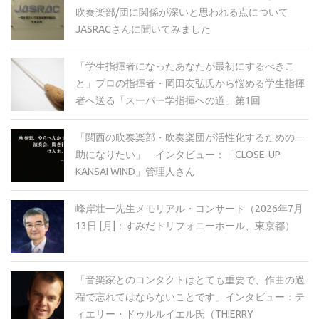
吹奏楽部/団に関係が深いと思われる点について
JASRACさんに聞いてみました
「学生指揮者になったあなたが最初にするべきこ
と」プロの指揮者・岡田友弘氏から悩める学生指揮
者へ送る「スーパー学指揮への道」第1回
「関西の吹奏楽部・吹奏楽団が活性化するための一
助になりたい」 インタビュー：「CLOSE-UP
KANSAI WIND」管理人さん
峰岸壮一先生メモリアル・コンサート（2026年7月
13日 [月]：すみだトリフォニーホール、東京都）
「音楽家とのコンタクトはとても重要で、作曲の過
程で忘れてはならないことです」インタビュー：テ
ィエリー・ドゥルルイエル氏（THIERRY