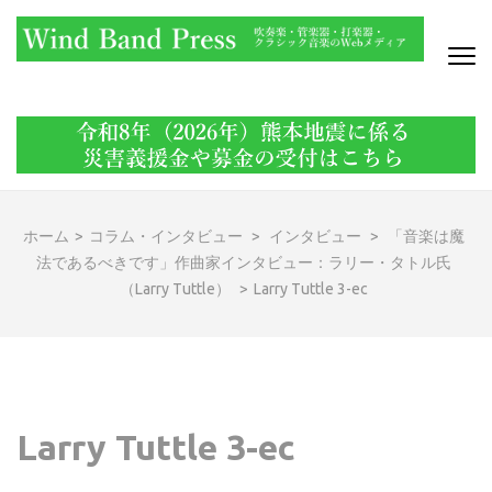
コ
ン
テ
ン
WIND BAND PRESS
吹奏楽・管楽器・打楽器・クラシック音楽のWebメディア
ツ
へ
ス
キ
ッ
ホーム
>
コラム・インタビュー
>
インタビュー
>
「音楽は魔
プ
法であるべきです」作曲家インタビュー：ラリー・タトル氏
(Enter
（Larry Tuttle）
>
Larry Tuttle 3-ec
を
押
す)
Larry Tuttle 3-ec