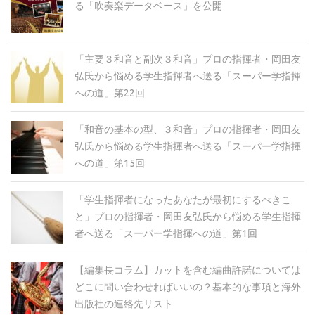
る「吹奏楽データベース」を公開
「主要３和音と副次３和音」プロの指揮者・岡田友
弘氏から悩める学生指揮者へ送る「スーパー学指揮
への道」第22回
「和音の基本の型、３和音」プロの指揮者・岡田友
弘氏から悩める学生指揮者へ送る「スーパー学指揮
への道」第15回
「学生指揮者になったあなたが最初にするべきこ
と」プロの指揮者・岡田友弘氏から悩める学生指揮
者へ送る「スーパー学指揮への道」第1回
【編集長コラム】カットを含む編曲許諾については
どこに問い合わせればいいの？基本的な事項と海外
出版社の連絡先リスト