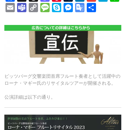
Email
Teams
Copy
Message
Skype
Messenger
Google
共
Link
Translate
有
ピッツバーグ交響楽団首席フルート奏者として活躍中の
ローナ・マギー氏のリサイタルツアーが開催される。
公演詳細は以下の通り。