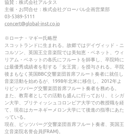
協賛：株式会社アルタス
主催・お問合せ：株式会社グローバル企画営業部
03-5389-5111
concert@global-inst.co.jp
※ローナ・マギー氏略歴
スコットランドに生まれる。故郷ではデイヴィッド・ニ
コルソン、英国王立音楽院では美知恵・ベネット、ウィ
リアム・ベネットの各氏にフルートを師事し、卒院時に
は最優秀成績者を彰する「女王賞」を授与される。卒院
後まもなく英国BBC交響楽団首席フルート奏者に就任し
音楽活動を始めるが、1998年北米に移住し、2012年よ
りピッツバーグ交響楽団首席フルート奏者を務める。
また、教育者としての活動も盛んに行っており、ミシガ
ン大学、ブリティッシュコロンビア大学での教授職を経
て、現在はカーネギーメロン大学にて後進の指導にあた
っている。
現在、ピッツバーグ交響楽団首席フルート奏者、英国王
立音楽院名誉会員(FRAM)。