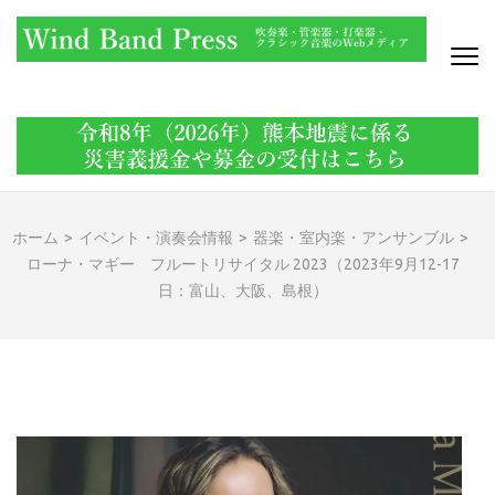
コ
ン
テ
ン
WIND BAND PRESS
吹奏楽・管楽器・打楽器・クラシック音楽のWebメディア
ツ
へ
ス
キ
ッ
ホーム
>
イベント・演奏会情報
>
器楽・室内楽・アンサンブル
>
プ
ローナ・マギー フルートリサイタル 2023（2023年9月12-17
(Enter
日：富山、大阪、島根）
を
押
す)