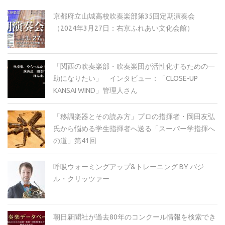
ブ
京都府立山城高校吹奏楽部第35回定期演奏会
（2024年3月27日：右京ふれあい文化会館）
「関西の吹奏楽部・吹奏楽団が活性化するための一
助になりたい」 インタビュー：「CLOSE-UP
KANSAI WIND」管理人さん
「移調楽器とその読み方」プロの指揮者・岡田友弘
氏から悩める学生指揮者へ送る「スーパー学指揮へ
の道」第41回
呼吸ウォーミングアップ&トレーニング BY バジ
ル・クリッツァー
朝日新聞社が過去80年のコンクール情報を検索でき