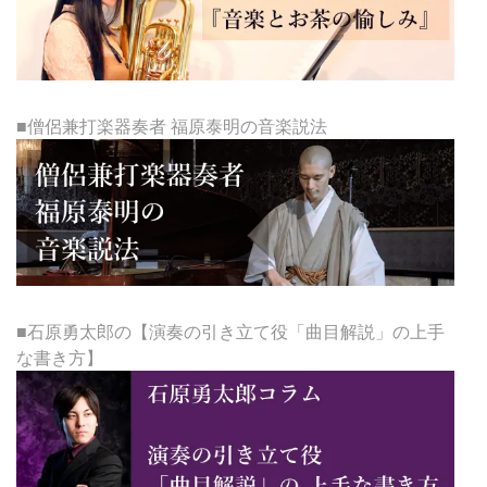
■僧侶兼打楽器奏者 福原泰明の音楽説法
■石原勇太郎の【演奏の引き立て役「曲目解説」の上手
な書き方】