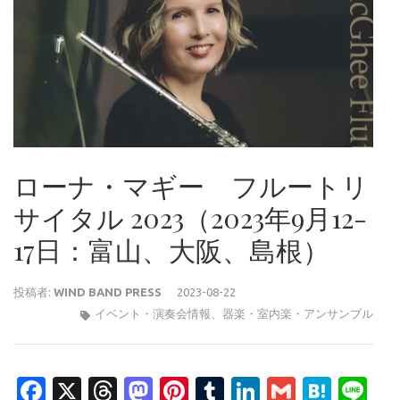
ローナ・マギー フルートリ
サイタル 2023（2023年9月12-
17日：富山、大阪、島根）
投稿者:
WIND BAND PRESS
2023-08-22
イベント・演奏会情報
、
器楽・室内楽・アンサンブル
Facebook
X
Threads
Mastodon
Pinterest
Tumblr
LinkedIn
Gmail
Hate
Li