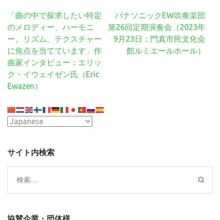
投
「曲の中で探求したい特定
パナソニックEW吹奏楽団
稿
のメロディー、ハーモニ
第26回定期演奏会（2023年
ナ
ー、リズム、テクスチャー
9月23日：門真市民文化会
ビ
に焦点を当てています」作
館ルミエールホール）
ゲ
曲家インタビュー：エリッ
ー
ク・イウェイゼン氏（Eric
シ
Ewazen）
ョ
ン
サイト内検索
検
索:
協賛企業・団体様