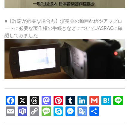
■【許諾が必要な場合も】演奏会の動画配信やアップロ
ードに必要な著作権の手続きなどについてJASRACに確
認してみました
Facebook
X
Threads
Mastodon
Pinterest
Tumblr
LinkedIn
Gmail
Hate
Li
Email
Teams
Copy
Message
Skype
Messenger
Google
共
Link
Translate
有