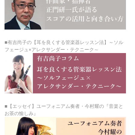
■有吉尚子の【耳を良くする管楽器レッスン法】～ソル
フェージュ×アレクサンダー・テクニーク～
■【エッセイ】ユーフォニアム奏者・今村耀の『音楽と
お茶の愉しみ』