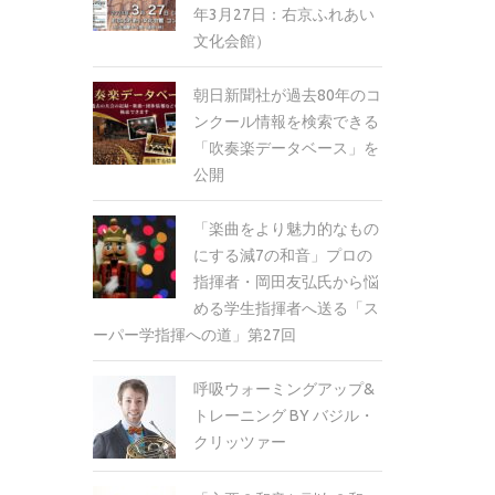
年3月27日：右京ふれあい
文化会館）
朝日新聞社が過去80年のコ
ンクール情報を検索できる
「吹奏楽データベース」を
公開
「楽曲をより魅力的なもの
にする減7の和音」プロの
指揮者・岡田友弘氏から悩
める学生指揮者へ送る「ス
ーパー学指揮への道」第27回
呼吸ウォーミングアップ&
トレーニング BY バジル・
クリッツァー