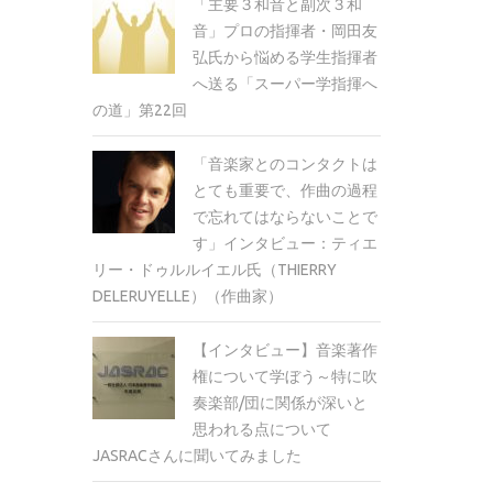
「主要３和音と副次３和
音」プロの指揮者・岡田友
弘氏から悩める学生指揮者
へ送る「スーパー学指揮へ
の道」第22回
「音楽家とのコンタクトは
とても重要で、作曲の過程
で忘れてはならないことで
す」インタビュー：ティエ
リー・ドゥルルイエル氏（THIERRY
DELERUYELLE）（作曲家）
【インタビュー】音楽著作
権について学ぼう～特に吹
奏楽部/団に関係が深いと
思われる点について
JASRACさんに聞いてみました