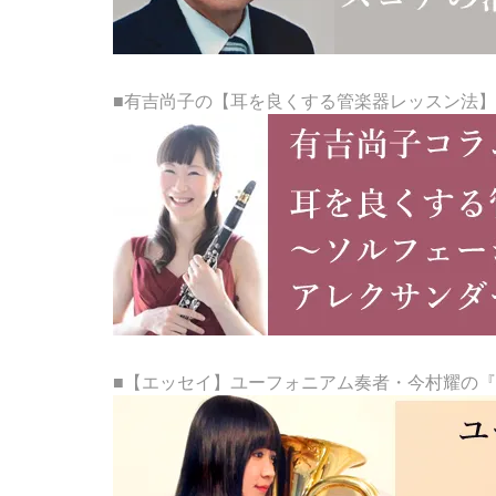
■有吉尚子の【耳を良くする管楽器レッスン法】
■【エッセイ】ユーフォニアム奏者・今村耀の