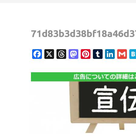
71d83b3d38bf18a46d3
Facebook
X
Threads
Mastodon
Pinterest
Tumblr
Link
G