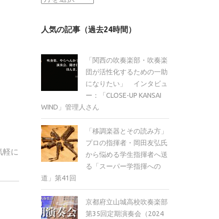
ー
カ
人気の記事（過去24時間）
イ
ブ
「関西の吹奏楽部・吹奏楽
団が活性化するための一助
になりたい」 インタビュ
ー：「CLOSE-UP KANSAI
WIND」管理人さん
「移調楽器とその読み方」
プロの指揮者・岡田友弘氏
気軽に
から悩める学生指揮者へ送
る「スーパー学指揮への
道」第41回
京都府立山城高校吹奏楽部
第35回定期演奏会（2024