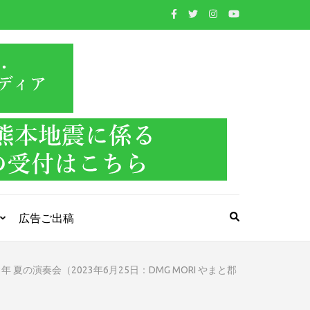
WIND BAND
吹奏楽・管楽器・打楽器・クラシック音楽のWebメ
ディア
PRESS
広告ご出稿
23年 夏の演奏会（2023年6月25日：DMG MORI やまと郡