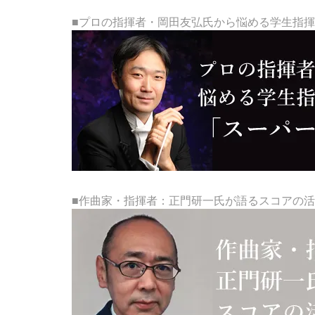
■プロの指揮者・岡田友弘氏から悩める学生指
■作曲家・指揮者：正門研一氏が語るスコアの