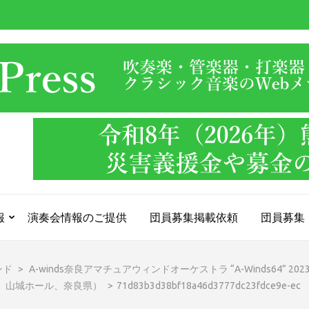
報
演奏会情報のご提供
団員募集掲載依頼
団員募集
ンド
>
A-winds奈良アマチュアウィンドオーケストラ “A-Winds64” 20
山城ホール、奈良県）
>
71d83b3d38bf18a46d3777dc23fdce9e-ec