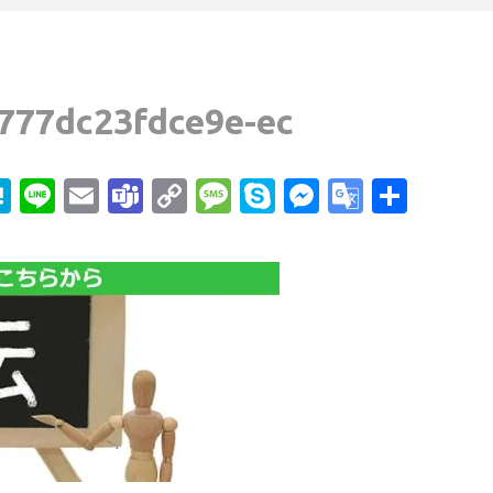
777dc23fdce9e-ec
edIn
mail
Hatena
Line
Email
Teams
Copy
Message
Skype
Messenge
Google
共
Link
Transla
有