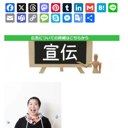
Facebook
X
Threads
Mastodon
Pinterest
Tumblr
LinkedIn
Gmail
Hate
Li
Email
Teams
Copy
Message
Skype
Messenger
Google
共
Link
Translate
有