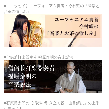
■【エッセイ】ユーフォニアム奏者・今村耀の『音楽と
お茶の愉しみ』
■僧侶兼打楽器奏者 福原泰明の音楽説法
■石原勇太郎の【演奏の引き立て役「曲目解説」の上手
な書き方】