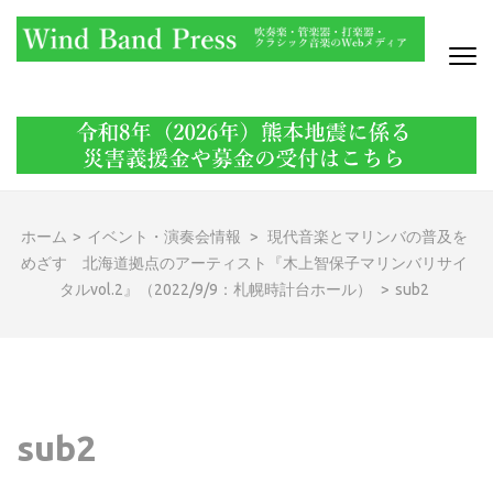
コ
ン
テ
ン
WIND BAND PRESS
吹奏楽・管楽器・打楽器・クラシック音楽のWebメディア
ツ
へ
ス
キ
ッ
ホーム
>
イベント・演奏会情報
>
現代音楽とマリンバの普及を
プ
めざす 北海道拠点のアーティスト『木上智保子マリンバリサイ
(Enter
タルvol.2』（2022/9/9：札幌時計台ホール）
>
sub2
を
押
す)
sub2