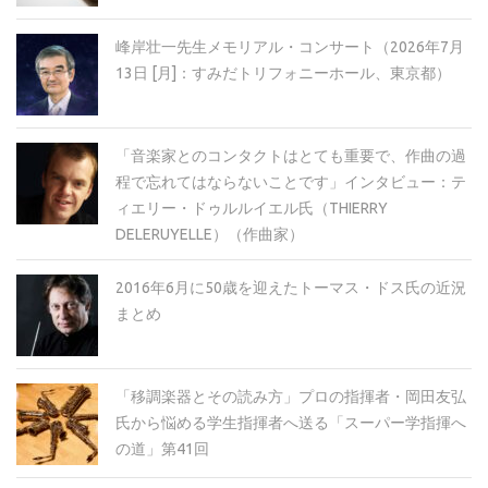
峰岸壮一先生メモリアル・コンサート（2026年7月
13日 [月]：すみだトリフォニーホール、東京都）
「音楽家とのコンタクトはとても重要で、作曲の過
程で忘れてはならないことです」インタビュー：テ
ィエリー・ドゥルルイエル氏（THIERRY
DELERUYELLE）（作曲家）
2016年6月に50歳を迎えたトーマス・ドス氏の近況
まとめ
「移調楽器とその読み方」プロの指揮者・岡田友弘
氏から悩める学生指揮者へ送る「スーパー学指揮へ
の道」第41回