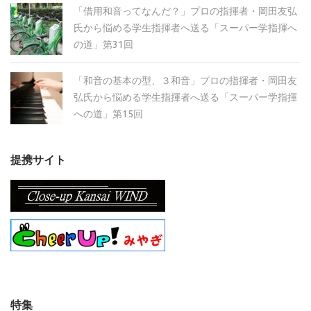
「借用和音ってなんだ？」プロの指揮者・岡田友弘
氏から悩める学生指揮者へ送る「スーパー学指揮へ
の道」第31回
「和音の基本の型、３和音」プロの指揮者・岡田友
弘氏から悩める学生指揮者へ送る「スーパー学指揮
への道」第15回
提携サイト
特集