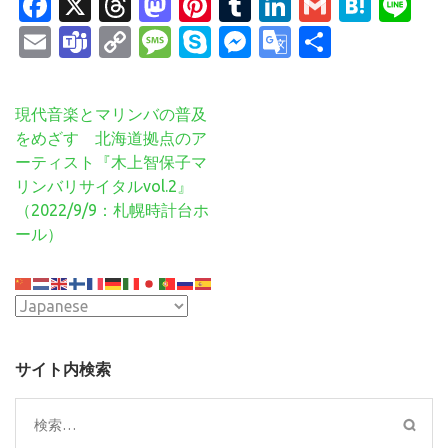
Facebook
X
Threads
Mastodon
Pinterest
Tumblr
LinkedIn
Gmail
Hate
Li
Email
Teams
Copy
Message
Skype
Messenger
Google
共
Link
Translate
有
投
現代音楽とマリンバの普及
稿
をめざす 北海道拠点のア
ナ
ーティスト『木上智保子マ
ビ
リンバリサイタルvol.2』
ゲ
（2022/9/9：札幌時計台ホ
ー
ール）
シ
ョ
ン
サイト内検索
検