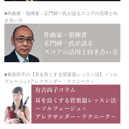
■作曲家・指揮者：正門研一氏が語るスコアの活用と向
き合い方
■有吉尚子の【耳を良くする管楽器レッスン法】～ソル
フェージュ×アレクサンダー・テクニーク～