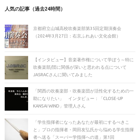
カ
人気の記事（過去24時間）
イ
ブ
京都府立山城高校吹奏楽部第35回定期演奏会
（2024年3月27日：右京ふれあい文化会館）
【インタビュー】音楽著作権について学ぼう～特に
吹奏楽部/団に関係が深いと思われる点について
JASRACさんに聞いてみました
「関西の吹奏楽部・吹奏楽団が活性化するための一
助になりたい」 インタビュー：「CLOSE-UP
KANSAI WIND」管理人さん
「学生指揮者になったあなたが最初にするべきこ
と」プロの指揮者・岡田友弘氏から悩める学生指揮
者へ送る「スーパー学指揮への道」第1回