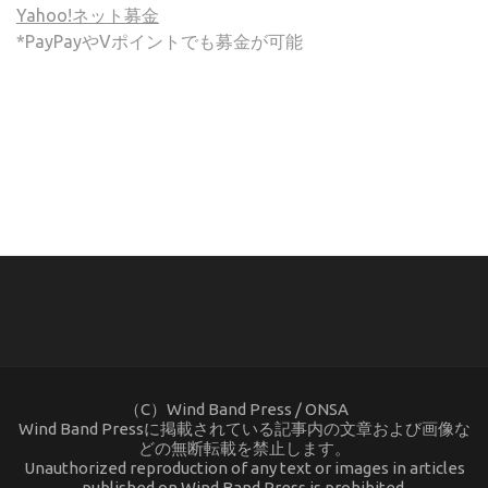
Yahoo!ネット募金
*PayPayやVポイントでも募金が可能
(C) ONSA / Wind Band Press このサイトで使用されてい
る画像およびテキストを無断転載することを禁じます。
（C）Wind Band Press / ONSA
Wind Band Pressに掲載されている記事内の文章および画像な
どの無断転載を禁止します。
Unauthorized reproduction of any text or images in articles
published on Wind Band Press is prohibited.