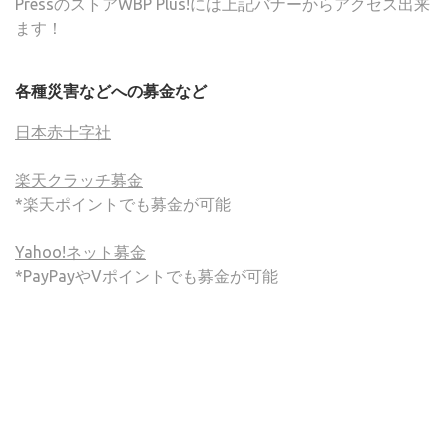
PressのストアWBP Plus!には上記バナーからアクセス出来
ます！
各種災害などへの募金など
日本赤十字社
楽天クラッチ募金
*楽天ポイントでも募金が可能
Yahoo!ネット募金
*PayPayやVポイントでも募金が可能
(C) ONSA / Wind Band Press このサイトで使用されてい
る画像およびテキストを無断転載することを禁じます。