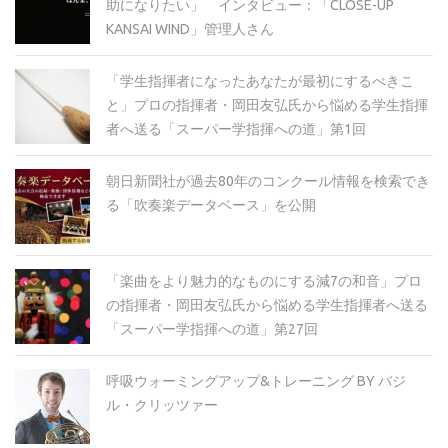
助になりたい」 インタビュー：「CLOSE-UP
KANSAI WIND」管理人さん
「学生指揮者になったあなたが最初にするべきこ
と」プロの指揮者・岡田友弘氏から悩める学生指揮
者へ送る「スーパー学指揮への道」第1回
朝日新聞社が過去80年のコンクール情報を検索でき
る「吹奏楽データベース」を公開
「楽曲をより魅力的なものにする減7の和音」プロ
の指揮者・岡田友弘氏から悩める学生指揮者へ送る
「スーパー学指揮への道」第27回
呼吸ウォーミングアップ&トレーニング BY バジ
ル・クリッツァー