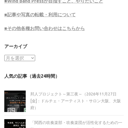
■Wind Band Pressが目指すこと、やりたいこと
■記事や写真の転載・利用について
■その他各種お問い合わせはこちらから
アーカイブ
ア
ー
カ
人気の記事（過去24時間）
イ
ブ
邦人プロジェクト～第三夜～（2026年11月27日
[金]：ドルチェ・アーティスト・サロン大阪、大阪
府）
「関西の吹奏楽部・吹奏楽団が活性化するための一