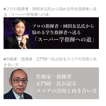
■プロの指揮者・岡田友弘氏から悩める学生指揮者へ送
る「スーパー学指揮への道」
■作曲家・指揮者：正門研一氏が語るスコアの活用と向
き合い方