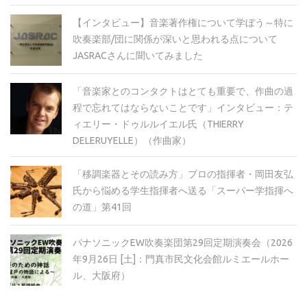
【インタビュー】音楽著作権について学ぼう～特に
吹奏楽部/団に関係が深いと思われる点について
JASRACさんに聞いてみました
「音楽家とのコンタクトはとても重要で、作曲の過
程で忘れてはならないことです」インタビュー：テ
ィエリー・ドゥルルイエル氏（THIERRY
DELERUYELLE）（作曲家）
「移調楽器とその読み方」プロの指揮者・岡田友弘
氏から悩める学生指揮者へ送る「スーパー学指揮へ
の道」第41回
パナソニックEW吹奏楽団第29回定期演奏会（2026
年9月26日 [土]：門真市民文化会館ルミエールホー
ル、大阪府）