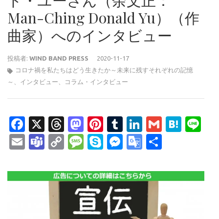
ド・ユーさん（余文正：
Man-Ching Donald Yu）（作
曲家）へのインタビュー
投稿者:
WIND BAND PRESS
2020-11-17
コロナ禍を私たちはどう生きたか～未来に残すそれぞれの記憶
～
、
インタビュー
、
コラム・インタビュー
Facebook
X
Threads
Mastodon
Pinterest
Tumblr
LinkedIn
Gmail
Hate
Li
Email
Teams
Copy
Message
Skype
Messenger
Google
共
Link
Translate
有