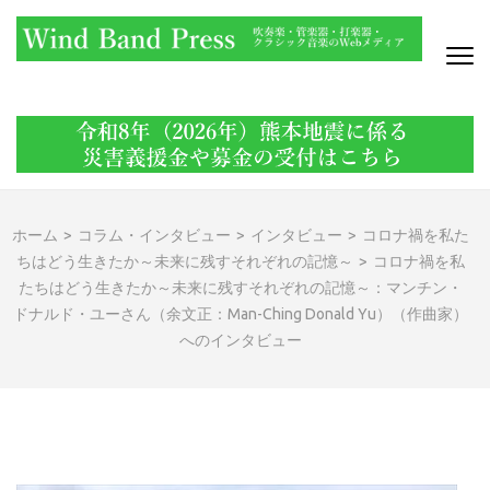
コ
ン
テ
ン
WIND BAND PRESS
吹奏楽・管楽器・打楽器・クラシック音楽のWebメディア
ツ
へ
ス
キ
ッ
ホーム
>
コラム・インタビュー
>
インタビュー
>
コロナ禍を私た
プ
ちはどう生きたか～未来に残すそれぞれの記憶～
>
コロナ禍を私
(Enter
たちはどう生きたか～未来に残すそれぞれの記憶～：マンチン・
を
ドナルド・ユーさん（余文正：Man-Ching Donald Yu）（作曲家）
押
へのインタビュー
す)