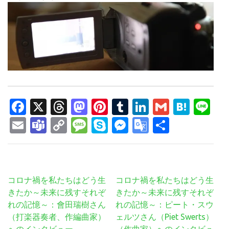
Facebook
X
Threads
Mastodon
Pinterest
Tumblr
LinkedIn
Gmail
Hate
Li
Email
Teams
Copy
Message
Skype
Messenger
Google
共
Link
Translate
有
投
コロナ禍を私たちはどう生
コロナ禍を私たちはどう生
稿
きたか～未来に残すそれぞ
きたか～未来に残すそれぞ
ナ
れの記憶～：會田瑞樹さん
れの記憶～：ピート・スウ
ビ
（打楽器奏者、作編曲家）
ェルツさん（Piet Swerts）
ゲ