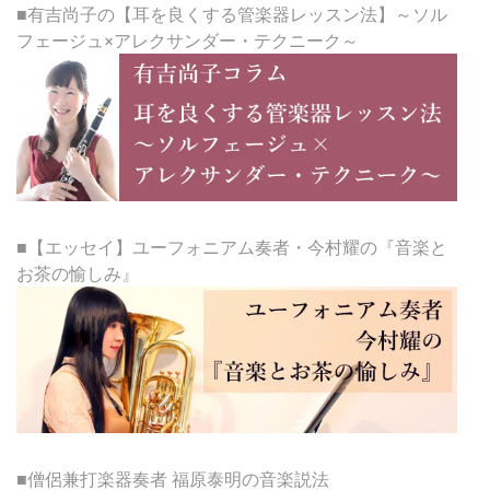
■有吉尚子の【耳を良くする管楽器レッスン法】～ソル
フェージュ×アレクサンダー・テクニーク～
■【エッセイ】ユーフォニアム奏者・今村耀の『音楽と
お茶の愉しみ』
■僧侶兼打楽器奏者 福原泰明の音楽説法