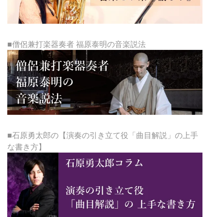
■僧侶兼打楽器奏者 福原泰明の音楽説法
■石原勇太郎の【演奏の引き立て役「曲目解説」の上手
な書き方】