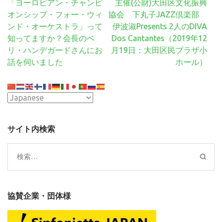
投
「ヨーロピアン・チャンピ
主催(公財)大田区文化振興
稿
オンシップ・フォー・ウィ
協会 下丸子JAZZ倶楽部
ナ
ンド・オーケストラ」って
伊波淑Presents 2人のDIVA
ビ
知ってますか？会長のベ
Dos Cantantes（2019年12
ゲ
リ・ハンデガードさんにお
月19日：大田区民プラザ小
ー
話を伺いました
ホール）
シ
ョ
ン
サイト内検索
検
索:
協賛企業・団体様