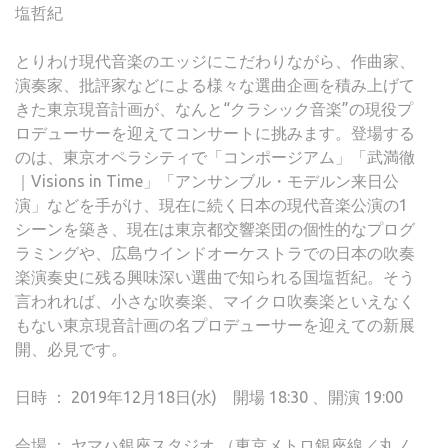
塩哲紀
とりわけ現代音楽のエッジにこだわりながら、作曲家、
演奏家、批評家などによる様々な選曲企画を積み上げて
きた東京現音計画が、なんと“クラシック音楽”の現役プ
ロデューサーを迎えてコンサートに挑みます。登場する
のは、東京オペラシティで「コンポージアム」「武満徹
｜Visions in Time」「アンサンブル・モデルン来日公
演」などを手がけ、現在に続く日本の現代音楽公演の1
シーンを築き、現在は東京都交響楽団の個性的なプログ
ラミングや、広島ウインドオーケストラでの日本の吹奏
楽演奏史に残る興味深い選曲で知られる国塩哲紀。そう
言われれば、小さな吹奏楽、マイクロ吹奏楽といえなく
もない東京現音計画の名プロデューサーを迎えての新展
開、必見です。
日時 ： 2019年12月18日(水) 開場 18:30 、開演 19:00
会場 ： ヤマハ銀座スタジオ
（東京メトロ銀座線／丸ノ