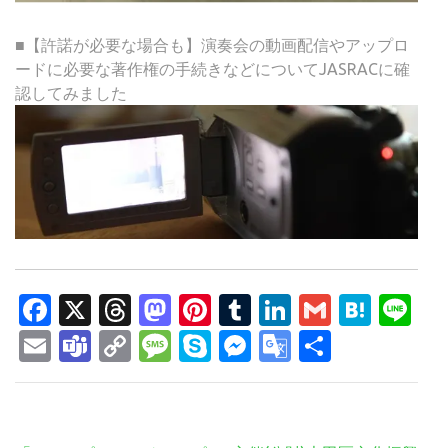
■【許諾が必要な場合も】演奏会の動画配信やアップロ
ードに必要な著作権の手続きなどについてJASRACに確
認してみました
Facebook
X
Threads
Mastodon
Pinterest
Tumblr
LinkedIn
Gmail
Hate
Li
Email
Teams
Copy
Message
Skype
Messenger
Google
共
Link
Translate
有