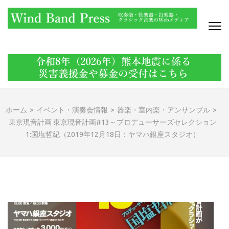
コ
ン
テ
ン
WIND BAND PRESS
吹奏楽・管楽器・打楽器・クラシック音楽のWebメディア
ツ
へ
ス
キ
ッ
ホーム
>
イベント・演奏会情報
>
器楽・室内楽・アンサンブル
>
プ
東京現音計画 東京現音計画#13～プロデューサーズセレクション
(Enter
1:国塩哲紀（2019年12月18日：ヤマハ銀座スタジオ）
を
押
す)