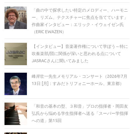
「曲の中で探求したい特定のメロディー、ハーモニ
ー、リズム、テクスチャーに焦点を当てています」
作曲家インタビュー：エリック・イウェイゼン氏
（ERIC EWAZEN）
【インタビュー】音楽著作権について学ぼう～特に
吹奏楽部/団に関係が深いと思われる点について
JASRACさんに聞いてみました
峰岸壮一先生メモリアル・コンサート（2026年7月
13日 [月]：すみだトリフォニーホール、東京都）
「和音の基本の型、３和音」プロの指揮者・岡田友
弘氏から悩める学生指揮者へ送る「スーパー学指揮
への道」第15回