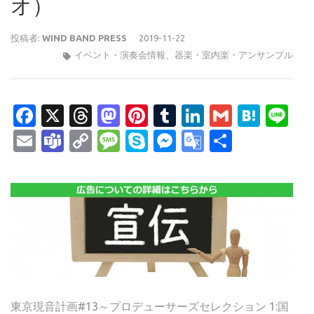
オ）
投稿者:
WIND BAND PRESS
2019-11-22
イベント・演奏会情報
、
器楽・室内楽・アンサンブル
Facebook
X
Threads
Mastodon
Pinterest
Tumblr
LinkedIn
Gmail
Hate
Li
Email
Teams
Copy
Message
Skype
Messenger
Google
共
Link
Translate
有
東京現音計画#13～プロデューサーズセレクション 1:国