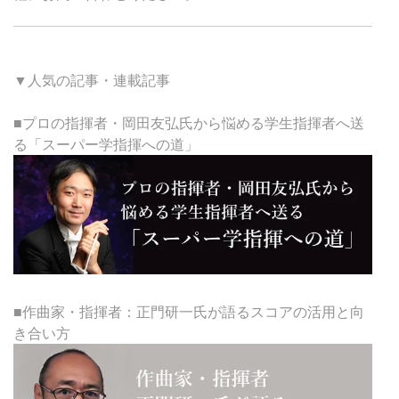
▼人気の記事・連載記事
■プロの指揮者・岡田友弘氏から悩める学生指揮者へ送
る「スーパー学指揮への道」
■作曲家・指揮者：正門研一氏が語るスコアの活用と向
き合い方