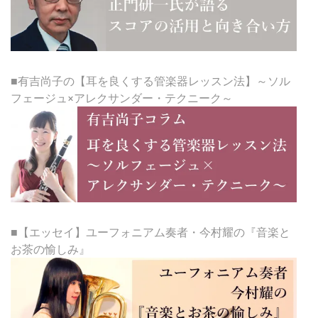
■有吉尚子の【耳を良くする管楽器レッスン法】～ソル
フェージュ×アレクサンダー・テクニーク～
■【エッセイ】ユーフォニアム奏者・今村耀の『音楽と
お茶の愉しみ』