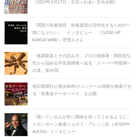
（2024年3月27日：右京ふれあい文化会館）
「関西の吹奏楽部・吹奏楽団が活性化するための一
助になりたい」 インタビュー：「CLOSE-UP
KANSAI WIND」管理人さん
「移調楽器とその読み方」プロの指揮者・岡田友弘
氏から悩める学生指揮者へ送る「スーパー学指揮へ
の道」第41回
朝日新聞社が過去80年のコンクール情報を検索でき
る「吹奏楽データベース」を公開
「聴いている人が常に興味を持ってくれるように」
トロンボーン奏者ジョゼフ・アレッシ氏（JOSEPH
ALESSI）インタビュー