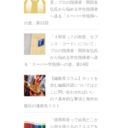
音」プロの指揮者・岡田友
弘氏から悩める学生指揮者
へ送る「スーパー学指揮へ
の道」第22回
「４和音（７の和音、セブ
ンス・コード）について」
プロの指揮者・岡田友弘氏
から悩める学生指揮者へ送
る「スーパー学指揮への道」第24回
【編集長コラム】カットを
含む編曲許諾についてはど
こに問い合わせればいい
の？基本的な事項と海外出
版社の連絡先リスト
「借用和音って結局どこか
ら何を借りるの？スコアを