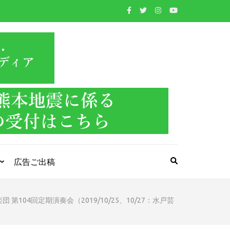
WIND BAND
吹奏楽・管楽器・打楽器・クラシック音楽のWebメ
ディア
PRESS
広告ご出稿
04回定期演奏会（2019/10/25、10/27：水戸芸