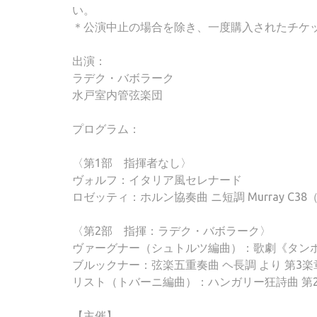
い。
＊公演中止の場合を除き、一度購入されたチケ
出演：
ラデク・バボラーク
水戸室内管弦楽団
プログラム：
〈第1部 指揮者なし〉
ヴォルフ：イタリア風セレナード
ロゼッティ：ホルン協奏曲 ニ短調 Murray C
〈第2部 指揮：ラデク・バボラーク〉
ヴァーグナー（シュトルツ編曲）：歌劇《タン
ブルックナー：弦楽五重奏曲 ヘ長調 より 第3楽
リスト（トバーニ編曲）：ハンガリー狂詩曲 第2番 S
【主催】