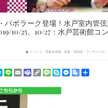
・バボラーク登場！水戸室内管弦
19/10/25、10/27：水戸芸術館コ
イベント・演奏会情報
、
器楽・室内楽・アンサンブル
、
edIn
mail
Hatena
Line
Email
Teams
Copy
Message
Skype
Messenge
Google
共
Link
Transla
有