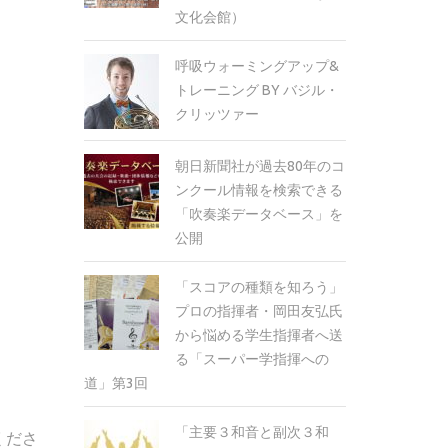
文化会館）
呼吸ウォーミングアップ&
トレーニング BY バジル・
クリッツァー
朝日新聞社が過去80年のコ
ンクール情報を検索できる
「吹奏楽データベース」を
公開
「スコアの種類を知ろう」
プロの指揮者・岡田友弘氏
から悩める学生指揮者へ送
る「スーパー学指揮への
道」第3回
「主要３和音と副次３和
くださ