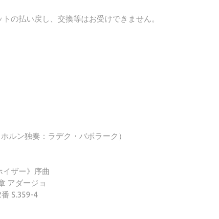
ットの払い戻し、交換等はお受けできません。
38（ホルン独奏：ラデク・バボラーク）
ホイザー》序曲
章 アダージョ
.359-4