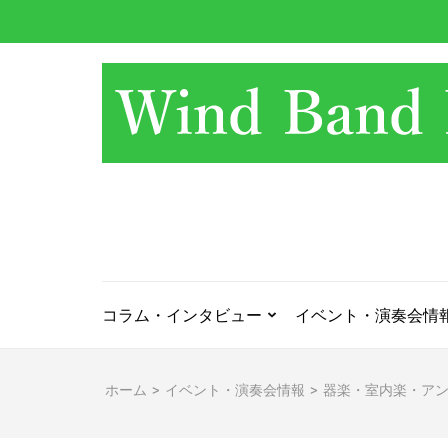
コ
ン
テ
ン
ツ
へ
ス
キ
ッ
プ
(Enter
を
押
コラム・インタビュー
イベント・演奏会情
す)
ホーム
>
イベント・演奏会情報
>
器楽・室内楽・ア