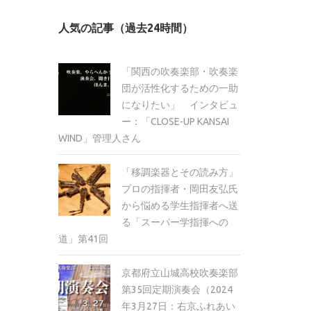
カ
人気の記事（過去24時間）
イ
ブ
「関西の吹奏楽部・吹奏楽
団が活性化するための一助
になりたい」 インタビュ
ー：「CLOSE-UP KANSAI
WIND」管理人さん
「移調楽器とその読み方」
プロの指揮者・岡田友弘氏
から悩める学生指揮者へ送
る「スーパー学指揮への
道」第41回
京都府立山城高校吹奏楽部
第35回定期演奏会（2024
年3月27日：右京ふれあい