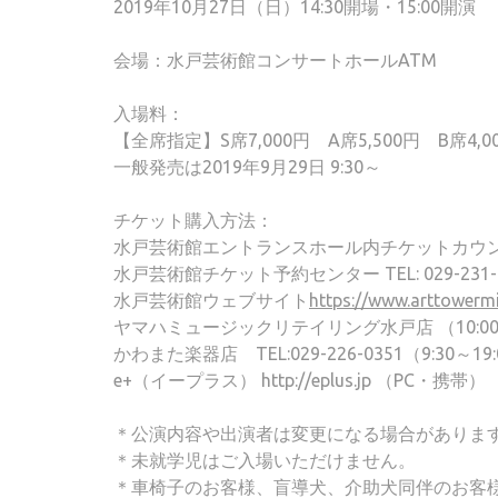
2019年10月27日（日）14:30開場・15:00開演
会場：水戸芸術館コンサートホールATM
入場料：
【全席指定】S席7,000円 A席5,500円 B席4,
一般発売は2019年9月29日 9:30～
チケット購入方法：
水戸芸術館エントランスホール内チケットカウンター
水戸芸術館チケット予約センター TEL: 029-231-
水戸芸術館ウェブサイト
https://www.arttowermit
ヤマハミュージックリテイリング水戸店 （10:00～18
かわまた楽器店 TEL:029-226-0351（9:30～19
e+（イープラス） http://eplus.jp （PC・携帯）
＊公演内容や出演者は変更になる場合がありま
＊未就学児はご入場いただけません。
＊車椅子のお客様、盲導犬、介助犬同伴のお客