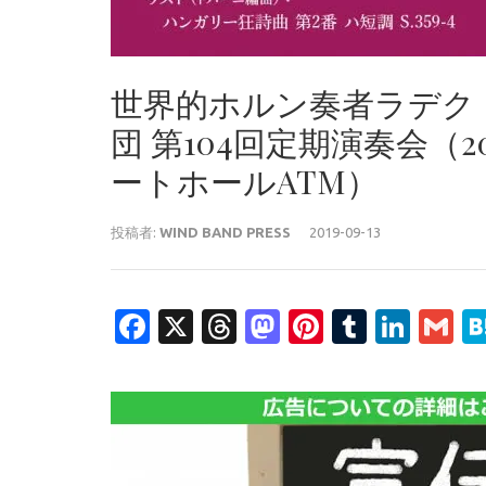
世界的ホルン奏者ラデク
団 第104回定期演奏会（20
ートホールATM）
投稿者:
WIND BAND PRESS
2019-09-13
Facebook
X
Threads
Mastodon
Pinterest
Tumblr
Link
G