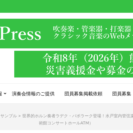
報
演奏会情報のご提供
団員募集掲載依頼
団員募集
ンサンブル
>
世界的ホルン奏者ラデク・バボラーク登場！水戸室内管弦楽団 第1
術館コンサートホールATM）