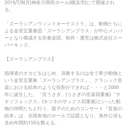
2019/7/8(月)神奈川県民ホール(横浜市)にて開催され
る。
「ズーラシアンウィンドオーケストラ」は、動物たちに
よる金管五重奏団「ズーラシアンブラス」が中心メンバ
ーとなり構成する吹奏楽団。制作・運営は株式会社スー
パーキッズ。
【ズーラシアンブラス】
指揮者のオカピをはじめ、演奏するのは全て希少動物と
いう金管五重奏「ズーラシアンブラス」。クラシック音
楽における絵本のような役割ができれば・・・と2000
年に誕生した。「弦うさぎ」(うさぎの弦楽四重奏)「サ
キソフォックス」(キツネのサックス四重奏)といった動
物の仲間たちと行う、親子のためのコンサート『音楽の
絵本』は、全国各地のホールで話題となり、海外公演も
含め年間約150を数える。