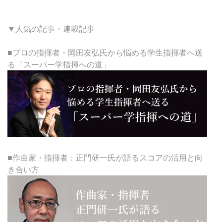
▼人気の記事・連載記事
■プロの指揮者・岡田友弘氏から悩める学生指揮者へ送
る「スーパー学指揮への道」
■作曲家・指揮者：正門研一氏が語るスコアの活用と向
き合い方