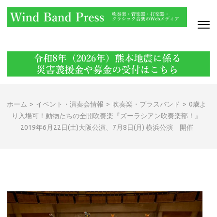
コ
ン
テ
ン
WIND BAND PRESS
吹奏楽・管楽器・打楽器・クラシック音楽のWebメディア
ツ
へ
ス
キ
ッ
ホーム
>
イベント・演奏会情報
>
吹奏楽・ブラスバンド
>
0歳よ
プ
り入場可！動物たちの全開吹奏楽『ズーラシアン吹奏楽部！』
(Enter
2019年6月22日(土)大阪公演、7月8日(月) 横浜公演 開催
を
押
す)