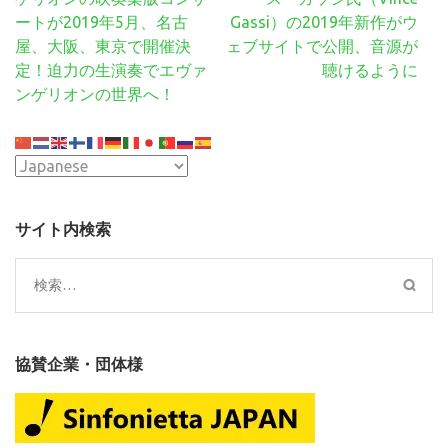
ナ
ートが2019年5月、名古
Gassi）の2019年新作がウ
ビ
屋、大阪、東京で開催決
ェブサイトで公開、音源が
ゲ
定！迫力の生演奏でエヴァ
聴けるように
ー
ンゲリオンの世界へ！
シ
ョ
ン
サイト内検索
検
索:
協賛企業・団体様