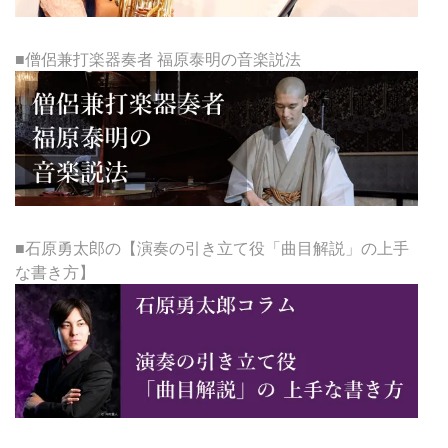
■僧侶兼打楽器奏者 福原泰明の音楽説法
■石原勇太郎の【演奏の引き立て役「曲目解説」の上手
な書き方】