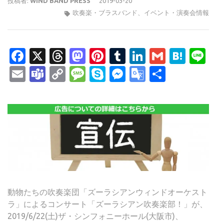
投稿者:
WIND BAND PRESS
2019-03-20
吹奏楽・ブラスバンド
、
イベント・演奏会情報
Facebook
X
Threads
Mastodon
Pinterest
Tumblr
LinkedIn
Gmail
Hate
Li
Email
Teams
Copy
Message
Skype
Messenger
Google
共
Link
Translate
有
動物たちの吹奏楽団「ズーラシアンウィンドオーケスト
ラ」によるコンサート「ズーラシアン吹奏楽部！」が、
2019/6/22(土)ザ・シンフォニーホール(大阪市)、