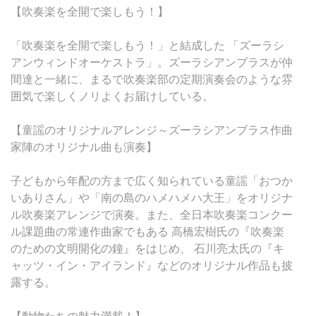
【吹奏楽を全開で楽しもう！】
「吹奏楽を全開で楽しもう！」と結成した 「ズーラシ
アンウィンドオーケストラ」。ズーラシアンブラスが仲
間達と一緒に、まるで吹奏楽部の定期演奏会のような雰
囲気で楽しくノリよくお届けしている。
【童謡のオリジナルアレンジ～ズーラシアンブラス作曲
家陣のオリジナル曲も演奏】
子どもから年配の方まで広く知られている童謡「おつか
いありさん」や「南の島のハメハメハ大王」をオリジナ
ル吹奏楽アレンジで演奏。また、全日本吹奏楽コンクー
ル課題曲の常連作曲家でもある 高橋宏樹氏の『吹奏楽
のための文明開化の鐘』をはじめ、 石川亮太氏の『キ
ャッツ・イン・アイランド』などのオリジナル作品も披
露する。