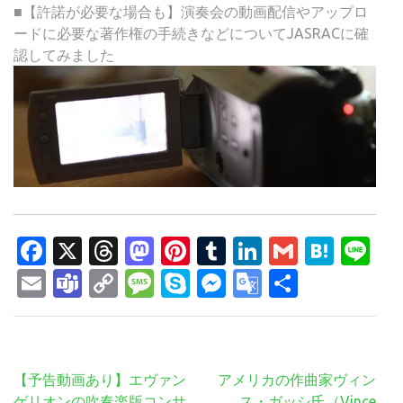
■【許諾が必要な場合も】演奏会の動画配信やアップロ
ードに必要な著作権の手続きなどについてJASRACに確
認してみました
Facebook
X
Threads
Mastodon
Pinterest
Tumblr
LinkedIn
Gmail
Hate
Li
Email
Teams
Copy
Message
Skype
Messenger
Google
共
Link
Translate
有
投
【予告動画あり】エヴァン
アメリカの作曲家ヴィン
稿
ゲリオンの吹奏楽版コンサ
ス・ガッシ氏（Vince