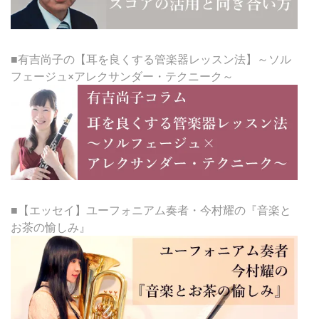
■有吉尚子の【耳を良くする管楽器レッスン法】～ソル
フェージュ×アレクサンダー・テクニーク～
■【エッセイ】ユーフォニアム奏者・今村耀の『音楽と
お茶の愉しみ』