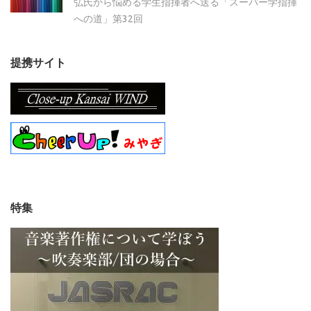
弘氏から悩める学生指揮者へ送る「スーパー学指揮
への道」第32回
提携サイト
特集