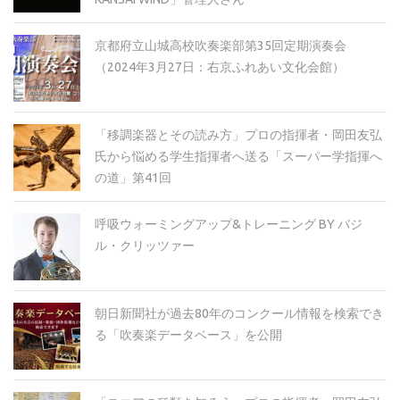
京都府立山城高校吹奏楽部第35回定期演奏会
（2024年3月27日：右京ふれあい文化会館）
「移調楽器とその読み方」プロの指揮者・岡田友弘
氏から悩める学生指揮者へ送る「スーパー学指揮へ
の道」第41回
呼吸ウォーミングアップ&トレーニング BY バジ
ル・クリッツァー
朝日新聞社が過去80年のコンクール情報を検索でき
る「吹奏楽データベース」を公開