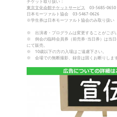
チケット取り扱い：
東京文化会館チケットサービス
03-5685-0650
日本モーツァルト協会 03-5467-0626
※学生券は日本モーツァルト協会のみ取り扱い
※ 出演者・プログラムは変更することがござ
※ 例会の臨時会員券（前売券･当日券）は当日会場
にて販売。
※ 10歳以下の方の入場はご遠慮下さい。
※ 会場での無断撮影、録音は固くお断りしま