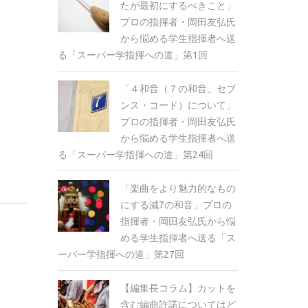
たが最初にするべきこと」
プロの指揮者・岡田友弘氏
から悩める学生指揮者へ送
る「スーパー学指揮への道」第1回
「４和音（７の和音、セブ
ンス・コード）について」
プロの指揮者・岡田友弘氏
から悩める学生指揮者へ送
る「スーパー学指揮への道」第24回
「楽曲をより魅力的なもの
にする減7の和音」プロの
指揮者・岡田友弘氏から悩
める学生指揮者へ送る「ス
ーパー学指揮への道」第27回
【編集長コラム】カットを
含む編曲許諾についてはど