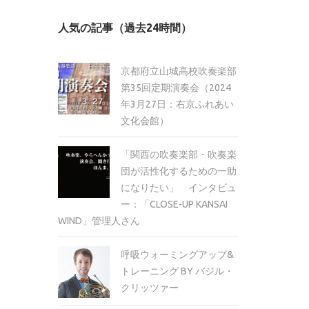
カ
人気の記事（過去24時間）
イ
ブ
京都府立山城高校吹奏楽部
第35回定期演奏会（2024
年3月27日：右京ふれあい
文化会館）
「関西の吹奏楽部・吹奏楽
団が活性化するための一助
になりたい」 インタビュ
ー：「CLOSE-UP KANSAI
WIND」管理人さん
呼吸ウォーミングアップ&
トレーニング BY バジル・
クリッツァー