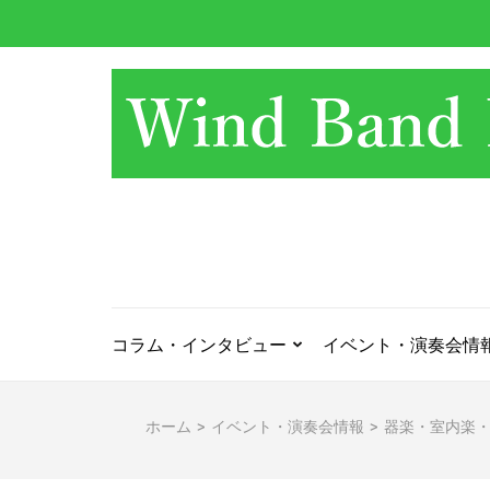
コ
ン
テ
ン
ツ
へ
ス
キ
ッ
プ
(Enter
を
押
コラム・インタビュー
イベント・演奏会情
す)
ホーム
>
イベント・演奏会情報
>
器楽・室内楽