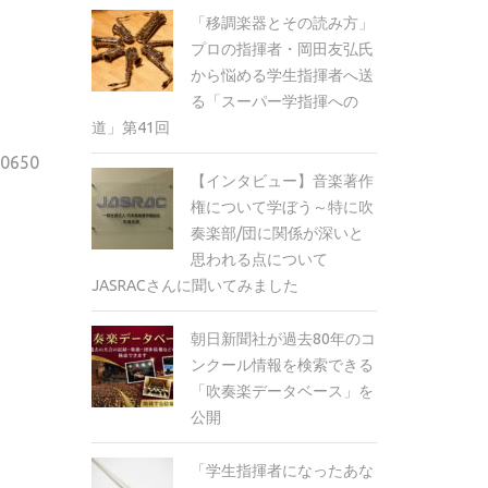
「移調楽器とその読み方」
プロの指揮者・岡田友弘氏
から悩める学生指揮者へ送
る「スーパー学指揮への
道」第41回
650
【インタビュー】音楽著作
権について学ぼう～特に吹
奏楽部/団に関係が深いと
思われる点について
JASRACさんに聞いてみました
朝日新聞社が過去80年のコ
ンクール情報を検索できる
「吹奏楽データベース」を
公開
「学生指揮者になったあな