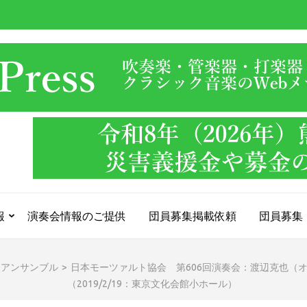
報
演奏会情報のご提供
団員募集掲載依頼
団員募集
・アンサンブル
>
日本モーツァルト協会 第606回演奏会：渡辺克也（
（2019/2/19：東京文化会館小ホール）