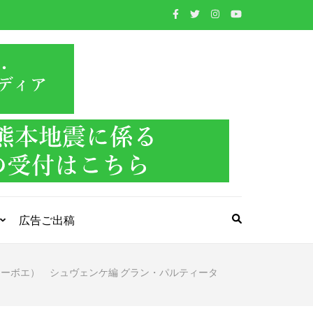
WIND BAND
吹奏楽・管楽器・打楽器・クラシック音楽のWebメ
ディア
PRESS
広告ご出稿
オーボエ） シュヴェンケ編 グラン・パルティータ