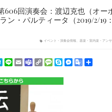
第606回演奏会：渡辺克也（オー
ン・パルティータ（2019/2/19
イベント・演奏会情報
、
器楽・室内楽・アンサ
edIn
mail
Hatena
Line
Email
Teams
Copy
Message
Skype
Messenge
Google
共
Link
Transla
有