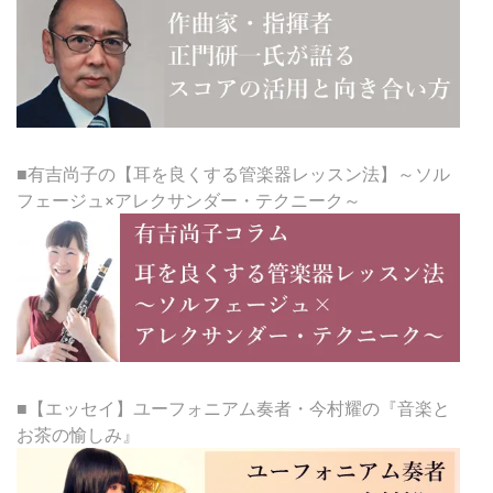
■有吉尚子の【耳を良くする管楽器レッスン法】～ソル
フェージュ×アレクサンダー・テクニーク～
■【エッセイ】ユーフォニアム奏者・今村耀の『音楽と
お茶の愉しみ』