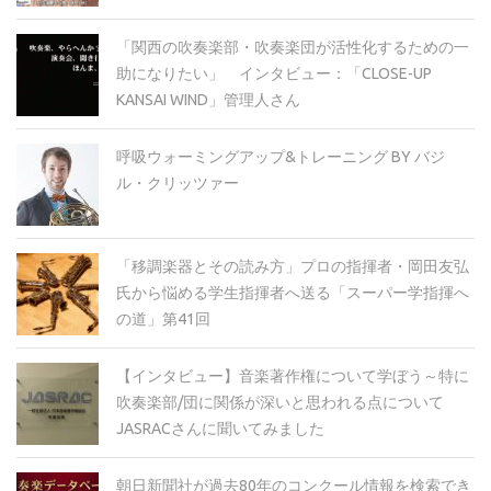
「関西の吹奏楽部・吹奏楽団が活性化するための一
助になりたい」 インタビュー：「CLOSE-UP
KANSAI WIND」管理人さん
呼吸ウォーミングアップ&トレーニング BY バジ
ル・クリッツァー
「移調楽器とその読み方」プロの指揮者・岡田友弘
氏から悩める学生指揮者へ送る「スーパー学指揮へ
の道」第41回
【インタビュー】音楽著作権について学ぼう～特に
吹奏楽部/団に関係が深いと思われる点について
JASRACさんに聞いてみました
朝日新聞社が過去80年のコンクール情報を検索でき