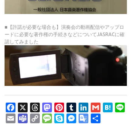
■【許諾が必要な場合も】演奏会の動画配信やアップロ
ードに必要な著作権の手続きなどについてJASRACに確
認してみました
Facebook
X
Threads
Mastodon
Pinterest
Tumblr
LinkedIn
Gmail
Hate
Li
Email
Teams
Copy
Message
Skype
Messenger
Google
共
Link
Translate
有