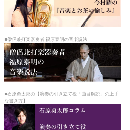
■僧侶兼打楽器奏者 福原泰明の音楽説法
■石原勇太郎の【演奏の引き立て役「曲目解説」の上手
な書き方】