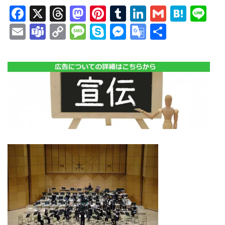
Facebook
X
Threads
Mastodon
Pinterest
Tumblr
LinkedIn
Gmail
Hate
Li
Email
Teams
Copy
Message
Skype
Messenger
Google
共
Link
Translate
有