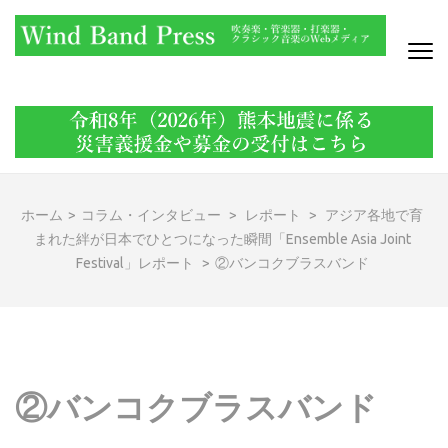
コ
ン
テ
ン
WIND BAND PRESS
吹奏楽・管楽器・打楽器・クラシック音楽のWebメディア
ツ
へ
ス
キ
ッ
ホーム
>
コラム・インタビュー
>
レポート
>
アジア各地で育
プ
まれた絆が日本でひとつになった瞬間「Ensemble Asia Joint
(Enter
Festival」レポート
>
②バンコクブラスバンド
を
押
す)
②バンコクブラスバンド