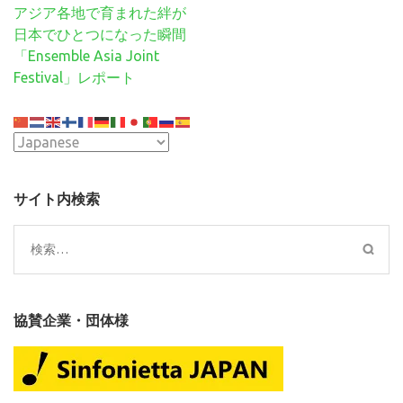
投
アジア各地で育まれた絆が
稿
日本でひとつになった瞬間
ナ
「Ensemble Asia Joint
ビ
Festival」レポート
ゲ
ー
シ
ョ
ン
サイト内検索
検
索:
協賛企業・団体様