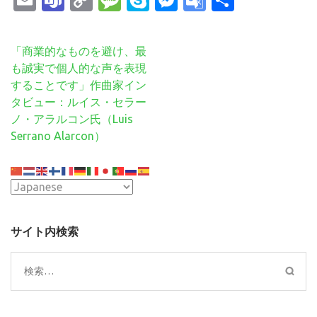
Email
Teams
Copy
Message
Skype
Messenger
Google
共
Link
Translate
有
投
「商業的なものを避け、最
稿
も誠実で個人的な声を表現
ナ
することです」作曲家イン
ビ
タビュー：ルイス・セラー
ゲ
ノ・アラルコン氏（Luis
ー
Serrano Alarcon）
シ
ョ
ン
サイト内検索
検
索: