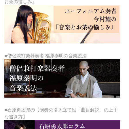
お茶の愉しみ』
■僧侶兼打楽器奏者 福原泰明の音楽説法
■石原勇太郎の【演奏の引き立て役「曲目解説」の上手
な書き方】