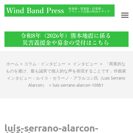
コ
ン
テ
ン
WIND BAND PRESS
吹奏楽・管楽器・打楽器・クラシック音楽のWebメディア
ツ
へ
ス
キ
ッ
ホーム
>
コラム・インタビュー
>
インタビュー
>
「商業的な
プ
ものを避け、最も誠実で個人的な声を表現することです」作曲家
(Enter
インタビュー：ルイス・セラーノ・アラルコン氏（Luis Serrano
を
Alarcon）
>
luis-serrano-alarcon-100b1
押
す)
luis-serrano-alarcon-