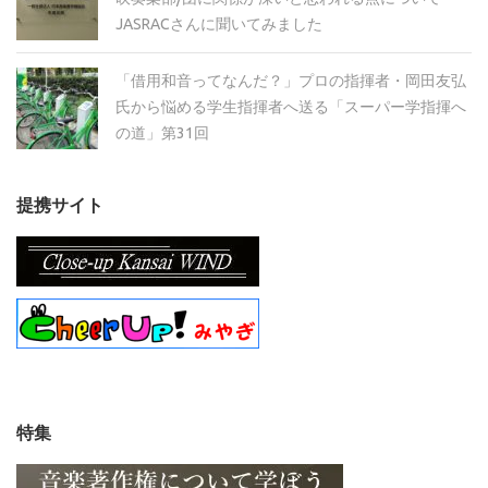
JASRACさんに聞いてみました
「借用和音ってなんだ？」プロの指揮者・岡田友弘
氏から悩める学生指揮者へ送る「スーパー学指揮へ
の道」第31回
提携サイト
特集