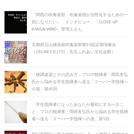
ブ
「関西の吹奏楽部・吹奏楽団が活性化するための一
助になりたい」 インタビュー：「CLOSE-UP
KANSAI WIND」管理人さん
京都府立山城高校吹奏楽部第35回定期演奏会
（2024年3月27日：右京ふれあい文化会館）
「移調楽器とその読み方」プロの指揮者・岡田友弘
氏から悩める学生指揮者へ送る「スーパー学指揮へ
の道」第41回
「学生指揮者になったあなたが最初にするべきこ
と」プロの指揮者・岡田友弘氏から悩める学生指揮
者へ送る「スーパー学指揮への道」第1回