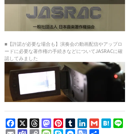
■【許諾が必要な場合も】演奏会の動画配信やアップロ
ードに必要な著作権の手続きなどについてJASRACに確
認してみました
Facebook
X
Threads
Mastodon
Pinterest
Tumblr
LinkedIn
Gmail
Hate
Li