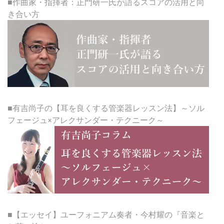
■作曲家・指揮者：正門研一氏が語るスコアの活用と向
き合い方
■有吉尚子の【耳を良くする管楽器レッスン法】～ソル
フェージュ×アレクサンダー・テクニーク～
■【エッセイ】ユーフォニアム奏者・今村耀の『音楽と