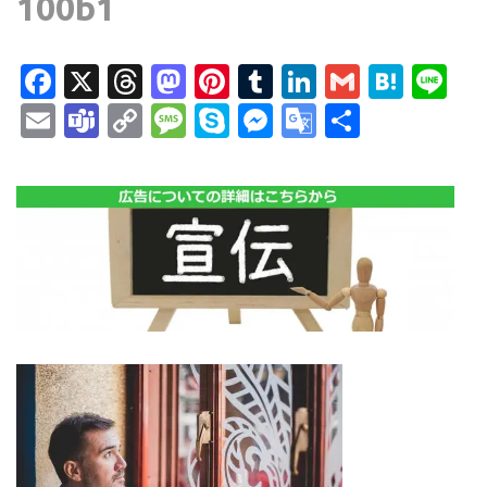
100b1
Facebook
X
Threads
Mastodon
Pinterest
Tumblr
LinkedIn
Gmail
Hate
Li
Email
Teams
Copy
Message
Skype
Messenger
Google
共
Link
Translate
有