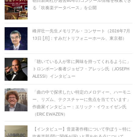
朝日新聞社が過去80年のコンクール情報を検索でき
る「吹奏楽データベース」を公開
峰岸壮一先生メモリアル・コンサート（2026年7月
13日 [月]：すみだトリフォニーホール、東京都）
「聴いている人が常に興味を持ってくれるように」
トロンボーン奏者ジョゼフ・アレッシ氏（JOSEPH
ALESSI）インタビュー
「曲の中で探求したい特定のメロディー、ハーモニ
ー、リズム、テクスチャーに焦点を当てています」
作曲家インタビュー：エリック・イウェイゼン氏
（ERIC EWAZEN）
【インタビュー】音楽著作権について学ぼう～特に
吹奏楽部/団に関係が深いと思われる点について