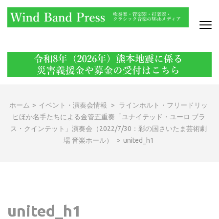
コ
ン
テ
ン
WIND BAND PRESS
吹奏楽・管楽器・打楽器・クラシック音楽のWebメディア
ツ
へ
ス
キ
ッ
ホーム
>
イベント・演奏会情報
>
ラインホルト・フリードリッ
プ
ヒほか名手たちによる金管五重奏「ユナイテッド・ユーロ ブラ
(Enter
ス・クインテット」演奏会（2022/7/30：彩の国さいたま芸術劇
を
場 音楽ホール）
>
united_h1
押
す)
united_h1