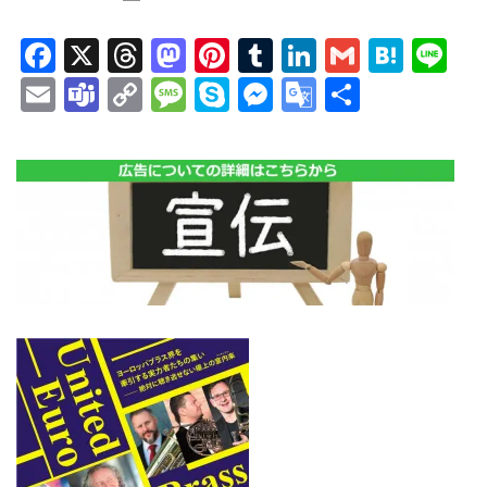
Facebook
X
Threads
Mastodon
Pinterest
Tumblr
LinkedIn
Gmail
Hate
Li
Email
Teams
Copy
Message
Skype
Messenger
Google
共
Link
Translate
有