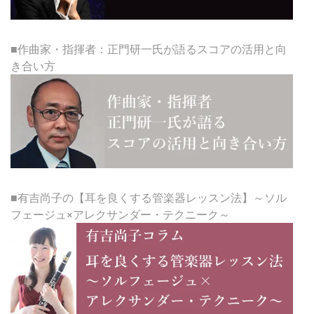
■作曲家・指揮者：正門研一氏が語るスコアの活用と向
き合い方
■有吉尚子の【耳を良くする管楽器レッスン法】～ソル
フェージュ×アレクサンダー・テクニーク～