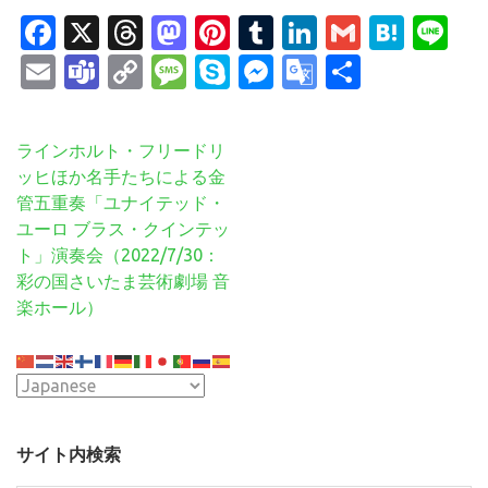
Facebook
X
Threads
Mastodon
Pinterest
Tumblr
LinkedIn
Gmail
Hate
Li
Email
Teams
Copy
Message
Skype
Messenger
Google
共
Link
Translate
有
投
ラインホルト・フリードリ
稿
ッヒほか名手たちによる金
ナ
管五重奏「ユナイテッド・
ビ
ユーロ ブラス・クインテッ
ゲ
ト」演奏会（2022/7/30：
ー
彩の国さいたま芸術劇場 音
シ
楽ホール）
ョ
ン
サイト内検索