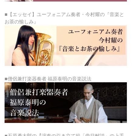
■【エッセイ】ユーフォニアム奏者・今村耀の『音楽と
お茶の愉しみ』
■僧侶兼打楽器奏者 福原泰明の音楽説法
■石原勇太郎の【演奏の引き立て役「曲目解説」の上手