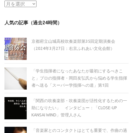
ア
ー
カ
人気の記事（過去24時間）
イ
ブ
京都府立山城高校吹奏楽部第35回定期演奏会
（2024年3月27日：右京ふれあい文化会館）
「学生指揮者になったあなたが最初にするべきこ
と」プロの指揮者・岡田友弘氏から悩める学生指揮
者へ送る「スーパー学指揮への道」第1回
「関西の吹奏楽部・吹奏楽団が活性化するための一
助になりたい」 インタビュー：「CLOSE-UP
KANSAI WIND」管理人さん
「音楽家とのコンタクトはとても重要で、作曲の過