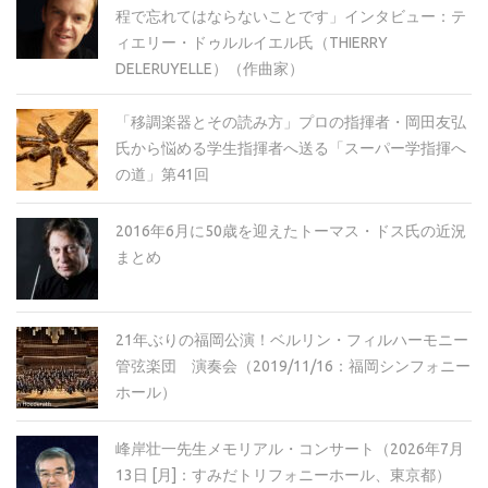
程で忘れてはならないことです」インタビュー：テ
ィエリー・ドゥルルイエル氏（THIERRY
DELERUYELLE）（作曲家）
「移調楽器とその読み方」プロの指揮者・岡田友弘
氏から悩める学生指揮者へ送る「スーパー学指揮へ
の道」第41回
2016年6月に50歳を迎えたトーマス・ドス氏の近況
まとめ
21年ぶりの福岡公演！ベルリン・フィルハーモニー
管弦楽団 演奏会（2019/11/16：福岡シンフォニー
ホール）
峰岸壮一先生メモリアル・コンサート（2026年7月
13日 [月]：すみだトリフォニーホール、東京都）