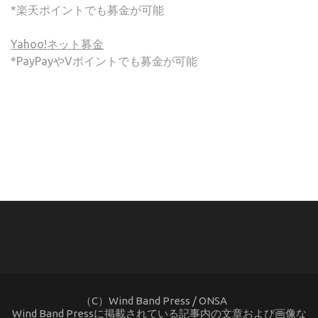
*楽天ポイントでも募金が可能
Yahoo!ネット募金
*PayPayやVポイントでも募金が可能
(C) ONSA / Wind Band Press このサイトで使用されてい
る画像およびテキストを無断転載することを禁じます。
（C）Wind Band Press / ONSA
Wind Band Pressに掲載されている記事内の文章および画像な