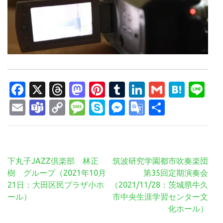
Facebook
X
Threads
Mastodon
Pinterest
Tumblr
LinkedIn
Gmail
Hate
Li
Email
Teams
Copy
Message
Skype
Messenger
Google
共
Link
Translate
有
投
下丸子JAZZ倶楽部 林正
筑波研究学園都市吹奏楽団
稿
樹 グループ（2021年10月
第35回定期演奏会
ナ
21日：大田区民プラザ小ホ
（2021/11/28：茨城県牛久
ビ
ール）
市中央生涯学習センター文
ゲ
化ホール）
ー