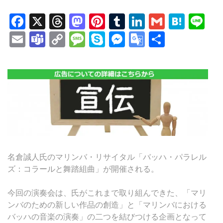
Facebook
X
Threads
Mastodon
Pinterest
Tumblr
LinkedIn
Gmail
Hate
Li
Email
Teams
Copy
Message
Skype
Messenger
Google
共
Link
Translate
有
名倉誠人氏のマリンバ・リサイタル「バッハ・パラレル
ズ：コラールと舞踏組曲」が開催される。
今回の演奏会は、氏がこれまで取り組んできた、「マリ
ンバのための新しい作品の創造」と「マリンバにおける
バッハの音楽の演奏」の二つを結びつける企画となって