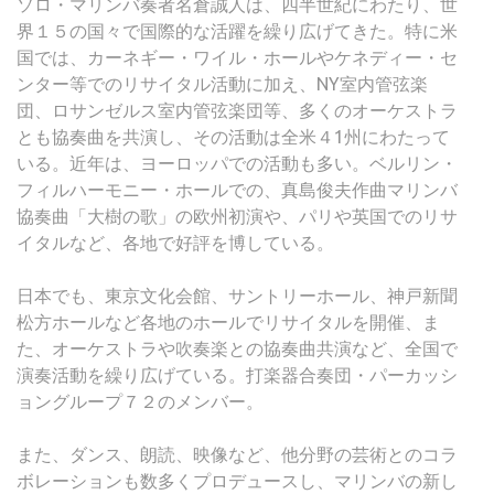
ソロ・マリンバ奏者名倉誠人は、四半世紀にわたり、世
界１５の国々で国際的な活躍を繰り広げてきた。特に米
国では、カーネギー・ワイル・ホールやケネディー・セ
ンター等でのリサイタル活動に加え、NY室内管弦楽
団、ロサンゼルス室内管弦楽団等、多くのオーケストラ
とも協奏曲を共演し、その活動は全米４1州にわたって
いる。近年は、ヨーロッパでの活動も多い。ベルリン・
フィルハーモニー・ホールでの、真島俊夫作曲マリンバ
協奏曲「大樹の歌」の欧州初演や、パリや英国でのリサ
イタルなど、各地で好評を博している。
日本でも、東京文化会館、サントリーホール、神戸新聞
松方ホールなど各地のホールでリサイタルを開催、ま
た、オーケストラや吹奏楽との協奏曲共演など、全国で
演奏活動を繰り広げている。打楽器合奏団・パーカッシ
ョングループ７２のメンバー。
また、ダンス、朗読、映像など、他分野の芸術とのコラ
ボレーションも数多くプロデュースし、マリンバの新し