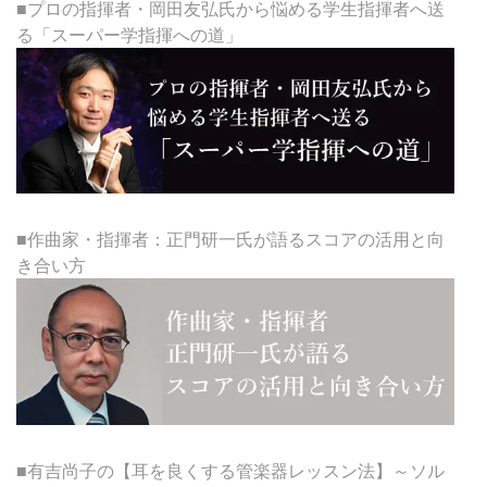
■プロの指揮者・岡田友弘氏から悩める学生指揮者へ送
る「スーパー学指揮への道」
■作曲家・指揮者：正門研一氏が語るスコアの活用と向
き合い方
■有吉尚子の【耳を良くする管楽器レッスン法】～ソル