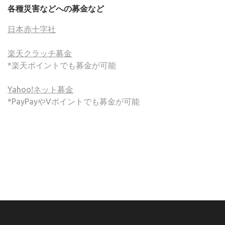
各種災害などへの募金など
日本赤十字社
楽天クラッチ募金
*楽天ポイントでも募金が可能
Yahoo!ネット募金
*PayPayやVポイントでも募金が可能
(C) ONSA / Wind Band Press このサイトで使用されてい
る画像およびテキストを無断転載することを禁じます。