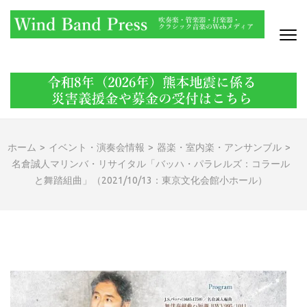
コ
ン
テ
ン
WIND BAND PRESS
吹奏楽・管楽器・打楽器・クラシック音楽のWebメディア
ツ
へ
ス
キ
ッ
ホーム
>
イベント・演奏会情報
>
器楽・室内楽・アンサンブル
>
プ
名倉誠人マリンバ・リサイタル「バッハ・パラレルズ：コラール
(Enter
と舞踏組曲」（2021/10/13：東京文化会館小ホール）
を
押
す)