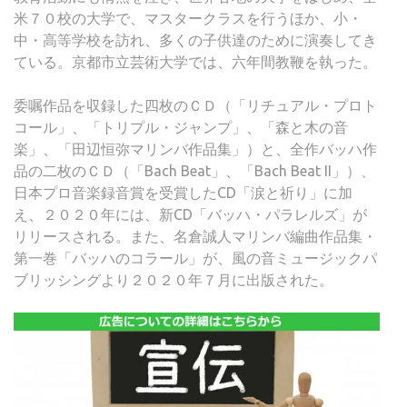
米７０校の大学で、マスタークラスを行うほか、小・
中・高等学校を訪れ、多くの子供達のために演奏してき
ている。京都市立芸術大学では、六年間教鞭を執った。
委嘱作品を収録した四枚のＣＤ（「リチュアル・プロト
コール」、「トリプル・ジャンプ」、「森と木の音
楽」、「田辺恒弥マリンバ作品集」）と、全作バッハ作
品の二枚のＣＤ（「Bach Beat」、「Bach Beat II」）、
日本プロ音楽録音賞を受賞したCD「涙と祈り」に加
え、２０２０年には、新CD「バッハ・パラレルズ」が
リリースされる。また、名倉誠人マリンバ編曲作品集・
第一巻「バッハのコラール」が、風の音ミュージックパ
ブリッシングより２０２０年７月に出版された。