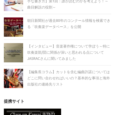
手な書き方】第1回：誰が読むのかを考えよう！～
曲目解説の役割～
朝日新聞社が過去80年のコンクール情報を検索でき
る「吹奏楽データベース」を公開
【インタビュー】音楽著作権について学ぼう～特に
吹奏楽部/団に関係が深いと思われる点について
JASRACさんに聞いてみました
【編集長コラム】カットを含む編曲許諾については
どこに問い合わせればいいの？基本的な事項と海外
出版社の連絡先リスト
提携サイト