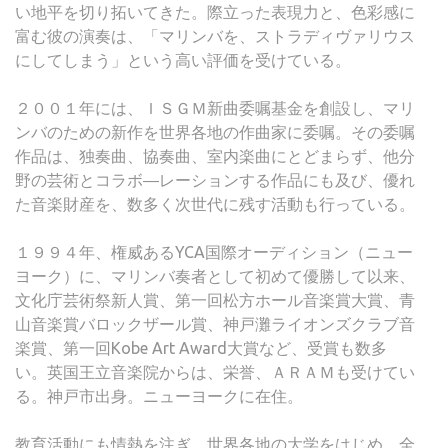
い地平を切り拓いてきた。際立った表現力と、色彩感に
富む彼の演奏は、「マリンバを、ストラディヴァリウス
にしてしまう」という高い評価を受けている。
２００１年には、ＩＳＧＭ新曲委嘱基金を創設し、マリ
ンバのための新作を世界各地の作曲家に委嘱。その委嘱
作品は、独奏曲、協奏曲、室内楽曲にとどまらず、他分
野の芸術とコラボ―レーションする作品にも及び、優れ
た音楽財産を、数多く次世代に残す活動も行っている。
１９９４年、権威あるYCA国際オーディション（ニュー
ヨーク）に、マリンバ奏者として初めて優勝して以来、
文化庁芸術祭新人賞、第一回松方ホール音楽賞大賞、青
山音楽賞バロックザール賞、神戸灘ライオンズクラブ音
楽賞、第一回Kobe Art Award大賞など、受賞も数多
い。英国王立音楽院からは、栄誉、ＡＲＡＭも受けてい
る。神戸市出身。ニューヨークに在住。
教育活動にも情熱を注ぎ、世界各地の大学をはじめ、全