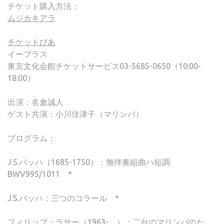
チケット購入方法：
ムジカキアラ
チケットぴあ
イープラス
東京文化会館チケットサービス03-5685-0650（10:00-
18:00）
出演：名倉誠人
ゲスト共演：小川佳津子（マリンバ）
プログラム：
J.S.バッハ（1685-1750）：無伴奏組曲ハ短調
BWV995/1011 *
J.S.バッハ：三つのコラール *
フィリップ・ラサー（1963- ）：二台のマリンバのた