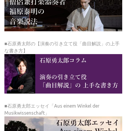
■石原勇太郎の【演奏の引き立て役「曲目解説」の上手
な書き方】
■石原勇太郎エッセイ「Aus einem Winkel der
Musikwissenschaft」