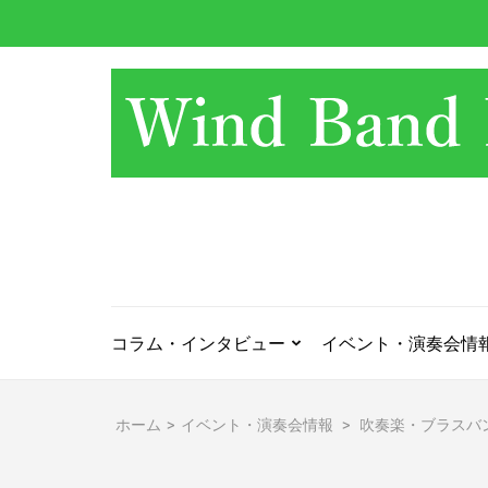
コ
ン
テ
ン
ツ
へ
ス
キ
ッ
プ
(Enter
を
押
コラム・インタビュー
イベント・演奏会情
す)
ホーム
>
イベント・演奏会情報
>
吹奏楽・ブラスバ