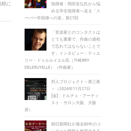
気軽に
指揮者・岡田友弘氏から悩
める学生指揮者へ送る「ス
ーパー学指揮への道」第27回
「音楽家とのコンタクトは
とても重要で、作曲の過程
で忘れてはならないことで
す」インタビュー：ティエ
リー・ドゥルルイエル氏（THIERRY
DELERUYELLE）（作曲家）
邦人プロジェクト～第三夜
～（2026年11月27日
[金]：ドルチェ・アーティ
スト・サロン大阪、大阪
府）
朝日新聞社が過去80年のコ
ンクール情報を検索できる