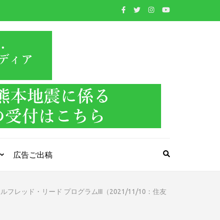
WIND BAND
吹奏楽・管楽器・打楽器・クラシック音楽のWebメ
ディア
PRESS
広告ご出稿
レッド・リード プログラムIII（2021/11/10：住友