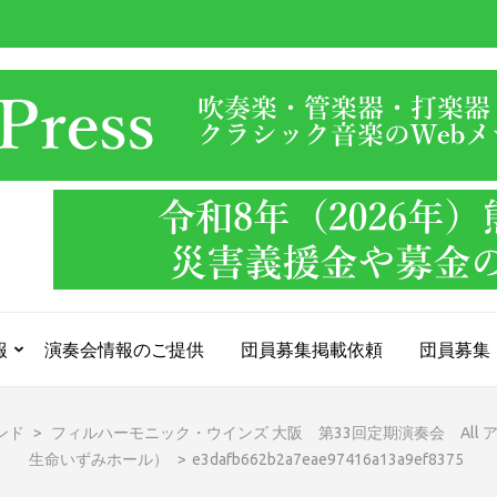
報
演奏会情報のご提供
団員募集掲載依頼
団員募集
ンド
>
フィルハーモニック・ウインズ 大阪 第33回定期演奏会 All アルフ
生命いずみホール）
>
e3dafb662b2a7eae97416a13a9ef8375