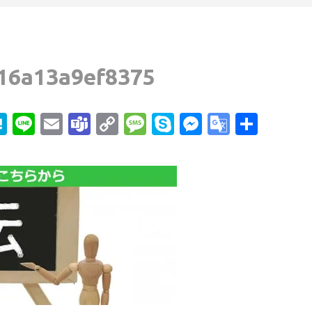
16a13a9ef8375
edIn
mail
Hatena
Line
Email
Teams
Copy
Message
Skype
Messenge
Google
共
Link
Transla
有