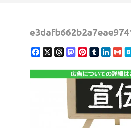
e3dafb662b2a7eae974
Facebook
X
Threads
Mastodon
Pinterest
Tumblr
Link
G