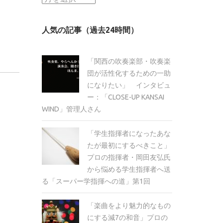
ー
カ
人気の記事（過去24時間）
イ
ブ
「関西の吹奏楽部・吹奏楽
団が活性化するための一助
になりたい」 インタビュ
ー：「CLOSE-UP KANSAI
WIND」管理人さん
「学生指揮者になったあな
たが最初にするべきこと」
プロの指揮者・岡田友弘氏
から悩める学生指揮者へ送
る「スーパー学指揮への道」第1回
「楽曲をより魅力的なもの
にする減7の和音」プロの