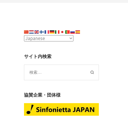
r
サイト内検索
te
検
索:
協賛企業・団体様