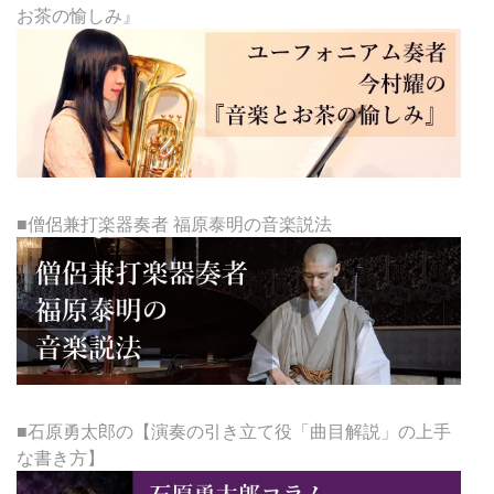
お茶の愉しみ』
■僧侶兼打楽器奏者 福原泰明の音楽説法
■石原勇太郎の【演奏の引き立て役「曲目解説」の上手
な書き方】