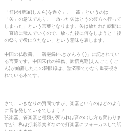
「箭(や)新羅(しんら)を過ぐ」。「箭」というのは
「矢」の意味であり、「放った矢はとうの彼方へ行って
しまった」という言葉となります。矢は放たれた瞬間に
一直線に飛んでいくので、放った後に何をしようと「後
の祭りで役に立たない」という意味を表します。
中国の仏教書、「碧巌録(へきがんろく)」に記されてい
る言葉です。中国宋代の禅僧、圜悟克勤(えんごこくご
ん)が編纂したこの碧眼録は、臨済宗でかなり重要視さ
れている本です。
さて、いきなりの質問ですが、楽器というのはどのよう
に音を発しているでしょう？
弦楽器、管楽器と種類が変われば音の出し方も変わりま
すが、私は打楽器奏者なので打楽器にフォーカスして話