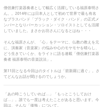
僧侶兼打楽器奏者として幅広く活躍している福原泰明さ
ん。。2014年には日本人として初めて世界で最も有名
なブラスバンド「ブラック・ダイク・バンド」の正式メ
ンバーとなりパーカッション・ソロイストとしても活躍
していました。まさかお坊さんになるとはね・・・
そんな福原さんが、「心」をテーマに、仏教の教えを元
に、演奏家（音楽家）の悩みや心のモヤモヤを晴らし、
どう生きていくか、をライトに語る連載「僧侶兼打楽器
奏者 福原泰明の音楽説法」。
第11回となる今回はのタイトルは「箭新羅に過ぐ」。さ
てどんなお話が聞けるのでしょうか。
「あの時こうしていれば…」「もっとこうしておけ
ば…」。誰でも一度は考えたことがあると思います。今
回は、そんな「後悔」について。