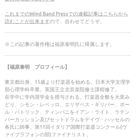
これまでのWind Band Pressでの連載記事はこちらから
読むことが出来ます
ので、合わせてどうぞ。
※この記事の著作権は福原泰明氏に帰属します。
【福原泰明 プロフィール】
東京都出身。15歳より打楽器を始める。日本大学文理学
部心理学科卒業。英国王立北音楽院修士課程修了。
在学中に学内奨学金を授与される。打楽器全般を大里み
どり、シモン・レベッロ、エリザベス・ギリバー、ポー
ル・パトリック、ティンパニをイアン・ライト、ラテン
パーカッション及びセットドラムをデイヴ・ハッセルの
各氏に師事。第11回イタリア国際打楽器コンクール(ヴ
ァイブラフォンの部)ファイナリスト。