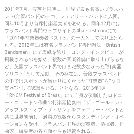
2011年7月、渡英と同時に、世界で最も名高いブラスバ
ンド(金管バンド)の一つ、フェアリー・バンドに入団。
同年10月より首席打楽器奏者を務める。同年12月には
ブラスバンド専門ウェブサイトの4barsrest.comにて
「2011年打楽器奏者ベスト5」の一人として取り上げら
れる。2012年には有名ブラスバンド専門雑誌「British
Bandsman」にて表紙を飾り、ロング・インタビューが
掲載されるのを始め、複数の音楽雑誌に取り上げらるな
ど、英国ブラスバンド界ではまだ数少なかった”打楽器
ソリスト”として活動。その存在は、普段ブラスバンド
の中ではスポットが当たりにくかった”打楽器”を”ソロ
楽器”として認識させることとなる。2013年1月、
「RNCM Festival of Brass」にて自身が委嘱したロドニ
ー・ニュートン作曲の打楽器協奏曲「ザ・ゴールデン・
アップルズ・オブ・ザ・サン」をフェアリー・バンドと
共に世界初演し、満員の観客からスタンディング・オベ
ーションを受け、ブラスバンド界の演奏者、指揮者、作
曲家、編集者の各方面からも絶賛される。