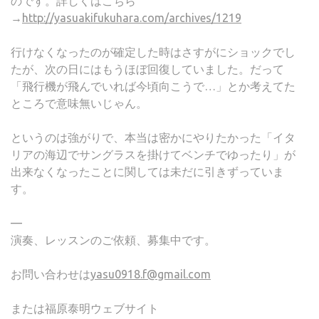
のです。詳しくはこちら
→
http://yasuakifukuhara.com/archives/1219
行けなくなったのが確定した時はさすがにショックでし
たが、次の日にはもうほぼ回復していました。だって
「飛行機が飛んでいれば今頃向こうで…」とか考えてた
ところで意味無いじゃん。
というのは強がりで、本当は密かにやりたかった「イタ
リアの海辺でサングラスを掛けてベンチでゆったり」が
出来なくなったことに関しては未だに引きずっていま
す。
—
演奏、レッスンのご依頼、募集中です。
お問い合わせは
yasu0918.f@gmail.com
または福原泰明ウェブサイト