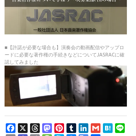
■【許諾が必要な場合も】演奏会の動画配信やアップロ
ードに必要な著作権の手続きなどについてJASRACに確
認してみました
Facebook
X
Threads
Mastodon
Pinterest
Tumblr
LinkedIn
Gmail
Hate
Li