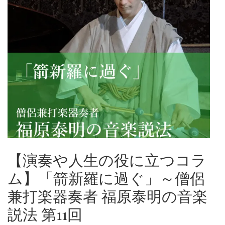
【演奏や人生の役に立つコラ
ム】「箭新羅に過ぐ」～僧侶
兼打楽器奏者 福原泰明の音楽
説法 第11回