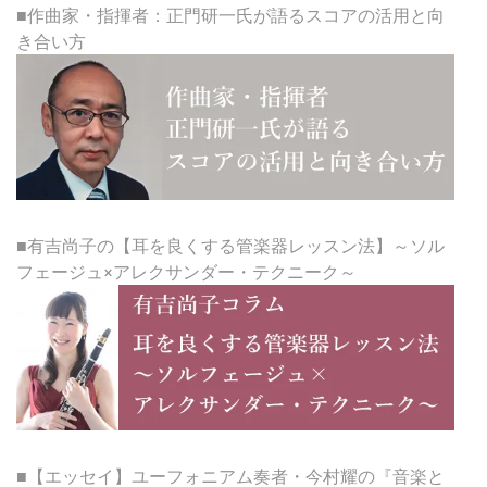
■作曲家・指揮者：正門研一氏が語るスコアの活用と向
き合い方
■有吉尚子の【耳を良くする管楽器レッスン法】～ソル
フェージュ×アレクサンダー・テクニーク～
■【エッセイ】ユーフォニアム奏者・今村耀の『音楽と