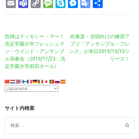
Email
Teams
Copy
Message
Skype
Messenger
Google
共
Link
Translate
有
投
指揮はティモシー・マー！
吹奏楽・合唱向けの練習ア
稿
洗足学園大学フレッシュマ
プリ「アンサンブル・フレ
ナ
ン・ウインド・アンサンブ
ンズ」が本日2019/10/10リ
ビ
ル演奏会（2019/11/23：洗
リース！
ゲ
足学園大学前田ホール）
ー
シ
ョ
ン
サイト内検索
検
索: