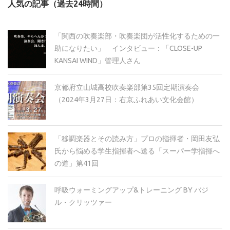
人気の記事（過去24時間）
イ
ブ
「関西の吹奏楽部・吹奏楽団が活性化するための一
助になりたい」 インタビュー：「CLOSE-UP
KANSAI WIND」管理人さん
京都府立山城高校吹奏楽部第35回定期演奏会
（2024年3月27日：右京ふれあい文化会館）
「移調楽器とその読み方」プロの指揮者・岡田友弘
氏から悩める学生指揮者へ送る「スーパー学指揮へ
の道」第41回
呼吸ウォーミングアップ&トレーニング BY バジ
ル・クリッツァー