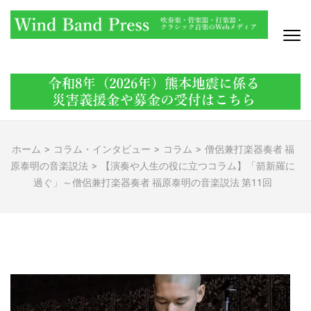
コ
ン
テ
ン
WIND BAND PRESS
吹奏楽・管楽器・打楽器・クラシック音楽のWebメディア
ツ
へ
ス
キ
ッ
ホーム
>
コラム・インタビュー
>
コラム
>
僧侶兼打楽器奏者 福
プ
原泰明の音楽説法
>
【演奏や人生の役に立つコラム】「箭新羅に
(Enter
過ぐ」～僧侶兼打楽器奏者 福原泰明の音楽説法 第11回
を
押
す)