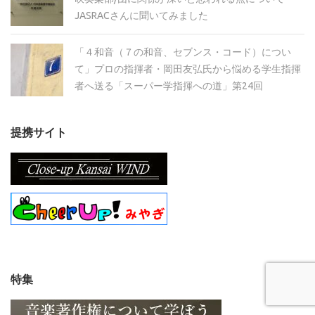
JASRACさんに聞いてみました
「４和音（７の和音、セブンス・コード）につい
て」プロの指揮者・岡田友弘氏から悩める学生指揮
者へ送る「スーパー学指揮への道」第24回
提携サイト
特集