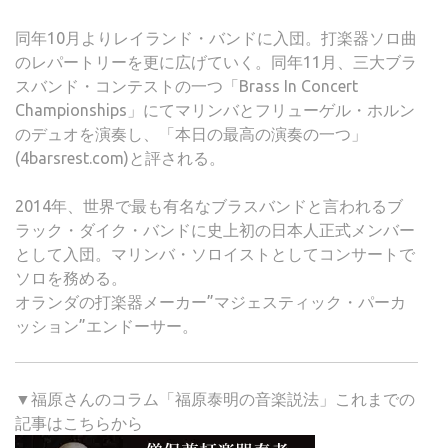
同年10月よりレイランド・バンドに入団。打楽器ソロ曲
のレパートリーを更に広げていく。同年11月、三大ブラ
スバンド・コンテストの一つ「Brass In Concert
Championships」にてマリンバとフリューゲル・ホルン
のデュオを演奏し、「本日の最高の演奏の一つ」
(4barsrest.com)と評される。
2014年、世界で最も有名なブラスバンドと言われるブ
ラック・ダイク・バンドに史上初の日本人正式メンバー
として入団。マリンバ・ソロイストとしてコンサートで
ソロを務める。
オランダの打楽器メーカー”マジェスティック・パーカ
ッション”エンドーサー。
▼福原さんのコラム「福原泰明の音楽説法」これまでの
記事はこちらから