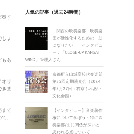
カ
人気の記事（過去24時間）
イ
演奏す
ブ
「関西の吹奏楽部・吹奏楽
団が活性化するための一助
でしょ
になりたい」 インタビュ
ー：「CLOSE-UP KANSAI
WIND」管理人さん
どもあ
京都府立山城高校吹奏楽部
イオリ
第35回定期演奏会（2024
できま
年3月27日：右京ふれあい
文化会館）
売まで
【インタビュー】音楽著作
ので、
権について学ぼう～特に吹
奏楽部/団に関係が深いと
思われる点について