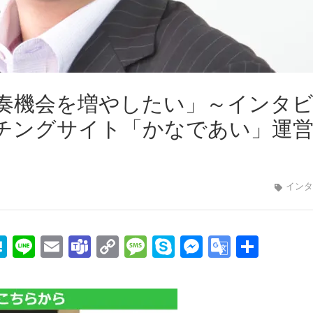
奏機会を増やしたい」～インタ
チングサイト「かなであい」運
インタ
edIn
mail
Hatena
Line
Email
Teams
Copy
Message
Skype
Messenge
Google
共
Link
Transla
有