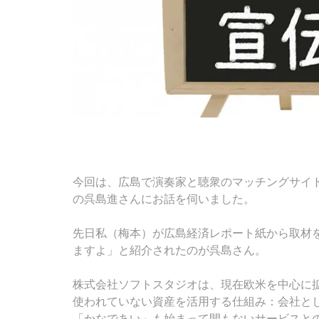
今回は、広島で演奏家と聴衆のマッチングサイ
の呉島進さんにお話を伺いました。
先日私（梅本）が広島経済レポート紙から取材
ますよ」と紹介されたのが呉島さん。
株式会社ソフトスタジオは、現在欧米を中心に
使われていない資産を活用する仕組み：会社とし
「かなであい」も始まって間もないサービスと