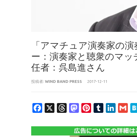
「アマチュア演奏家の演
ー：演奏家と聴衆のマッ
任者：呉島進さん
投稿者:
WIND BAND PRESS
2017-12-11
Facebook
X
Threads
Mastodon
Pinterest
Tumblr
Link
G