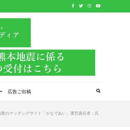
WIND BAND
吹奏楽・管楽器・打楽器・クラシック音楽のWebメ
ディア
PRESS
広告ご出稿
聴衆のマッチングサイト「かなであい」運営責任者：呉