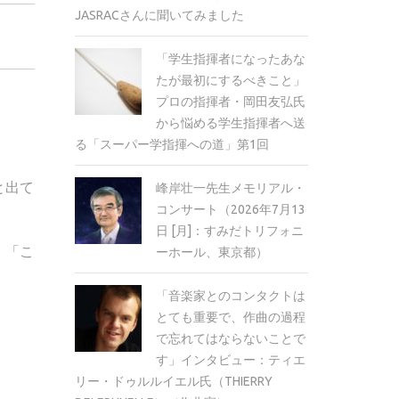
JASRACさんに聞いてみました
「学生指揮者になったあな
たが最初にするべきこと」
プロの指揮者・岡田友弘氏
から悩める学生指揮者へ送
る「スーパー学指揮への道」第1回
と出て
峰岸壮一先生メモリアル・
コンサート（2026年7月13
日 [月]：すみだトリフォニ
」「こ
ーホール、東京都）
「音楽家とのコンタクトは
とても重要で、作曲の過程
で忘れてはならないことで
す」インタビュー：ティエ
リー・ドゥルルイエル氏（THIERRY