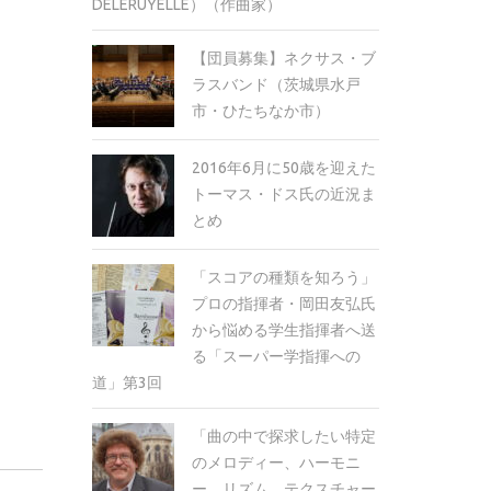
DELERUYELLE）（作曲家）
【団員募集】ネクサス・ブ
ラスバンド（茨城県水戸
市・ひたちなか市）
2016年6月に50歳を迎えた
トーマス・ドス氏の近況ま
とめ
「スコアの種類を知ろう」
プロの指揮者・岡田友弘氏
から悩める学生指揮者へ送
る「スーパー学指揮への
道」第3回
「曲の中で探求したい特定
のメロディー、ハーモニ
ー、リズム、テクスチャー