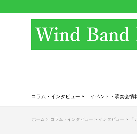
コ
ン
テ
ン
ツ
へ
ス
キ
ッ
プ
(Enter
を
押
コラム・インタビュー
イベント・演奏会情
す)
ホーム
>
コラム・インタビュー
>
インタビュー
>
「