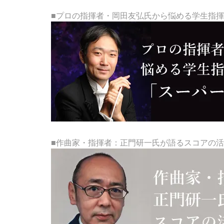
■プロの指揮者・岡田友弘氏から悩める学生指
■作曲家・指揮者：正門研一氏が語るスコアの