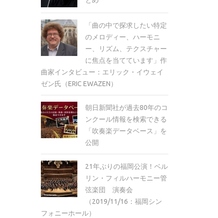
「曲の中で探求したい特定
のメロディー、ハーモニ
ー、リズム、テクスチャー
に焦点を当てています」作
曲家インタビュー：エリック・イウェイ
ゼン氏（ERIC EWAZEN）
朝日新聞社が過去80年のコ
ンクール情報を検索できる
「吹奏楽データベース」を
公開
21年ぶりの福岡公演！ベル
リン・フィルハーモニー管
弦楽団 演奏会
（2019/11/16：福岡シン
フォニーホール）