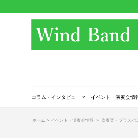
コ
ン
テ
ン
ツ
へ
ス
キ
ッ
プ
(Enter
を
押
コラム・インタビュー
イベント・演奏会情
す)
ホーム
>
イベント・演奏会情報
>
吹奏楽・ブラスバ