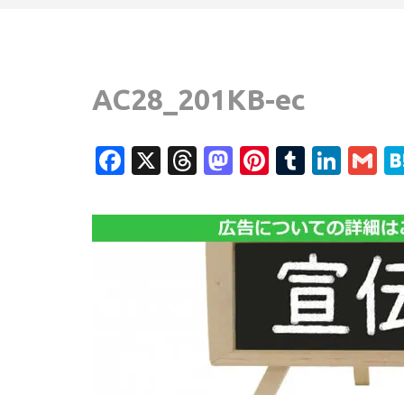
AC28_201KB-ec
Facebook
X
Threads
Mastodon
Pinterest
Tumblr
Link
G