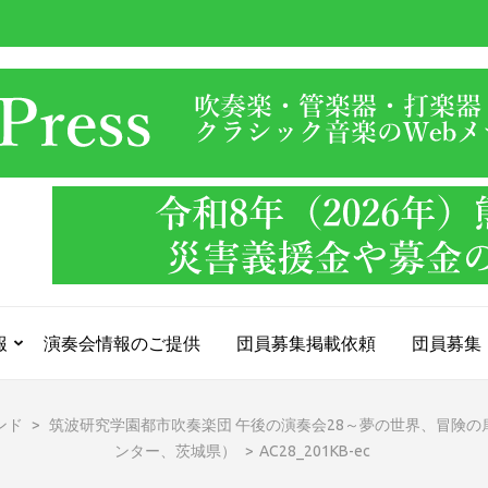
報
演奏会情報のご提供
団員募集掲載依頼
団員募集
ンド
>
筑波研究学園都市吹奏楽団 午後の演奏会28～夢の世界、冒険の扉～
ンター、茨城県）
>
AC28_201KB-ec