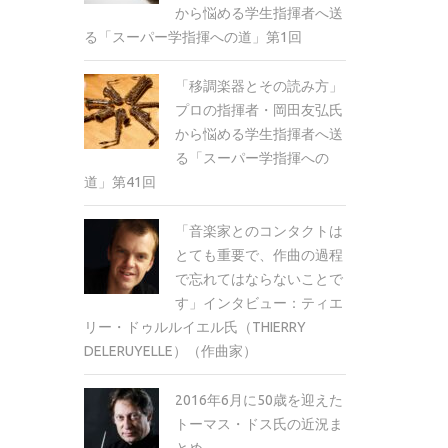
から悩める学生指揮者へ送
る「スーパー学指揮への道」第1回
「移調楽器とその読み方」
プロの指揮者・岡田友弘氏
から悩める学生指揮者へ送
る「スーパー学指揮への
道」第41回
「音楽家とのコンタクトは
とても重要で、作曲の過程
で忘れてはならないことで
す」インタビュー：ティエ
リー・ドゥルルイエル氏（THIERRY
DELERUYELLE）（作曲家）
2016年6月に50歳を迎えた
トーマス・ドス氏の近況ま
とめ