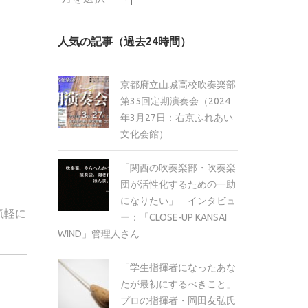
ー
カ
人気の記事（過去24時間）
イ
ブ
京都府立山城高校吹奏楽部
第35回定期演奏会（2024
年3月27日：右京ふれあい
文化会館）
「関西の吹奏楽部・吹奏楽
団が活性化するための一助
になりたい」 インタビュ
気軽に
ー：「CLOSE-UP KANSAI
WIND」管理人さん
「学生指揮者になったあな
たが最初にするべきこと」
プロの指揮者・岡田友弘氏