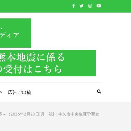
WIND BAND
吹奏楽・管楽器・打楽器・クラシック音楽のWebメ
ディア
PRESS
広告ご出稿
（2026年2月23日[月・祝]：牛久市中央生涯学習セ