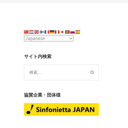
r
サイト内検索
te
検
索:
協賛企業・団体様