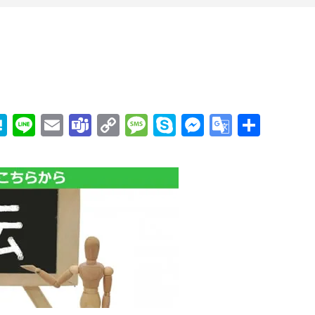
edIn
mail
Hatena
Line
Email
Teams
Copy
Message
Skype
Messenge
Google
共
Link
Transla
有