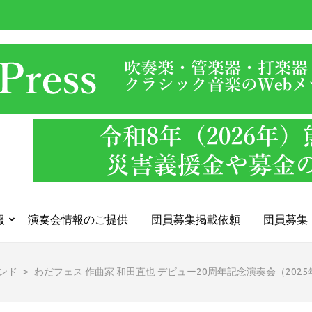
報
演奏会情報のご提供
団員募集掲載依頼
団員募集
ンド
>
わだフェス 作曲家 和田直也 デビュー20周年記念演奏会（202