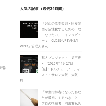
カ
人気の記事（過去24時間）
イ
ブ
「関西の吹奏楽部・吹奏楽
団が活性化するための一助
になりたい」 インタビュ
ー：「CLOSE-UP KANSAI
WIND」管理人さん
邦人プロジェクト～第三夜
～（2026年11月27日
気軽に
[金]：ドルチェ・アーティ
スト・サロン大阪、大阪
府）
「学生指揮者になったあな
たが最初にするべきこと」
プロの指揮者・岡田友弘氏