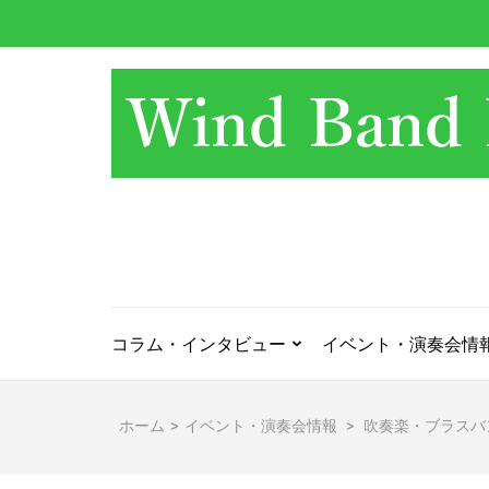
コ
ン
テ
ン
ツ
へ
ス
キ
ッ
プ
(Enter
を
押
コラム・インタビュー
イベント・演奏会情
す)
ホーム
>
イベント・演奏会情報
>
吹奏楽・ブラスバ