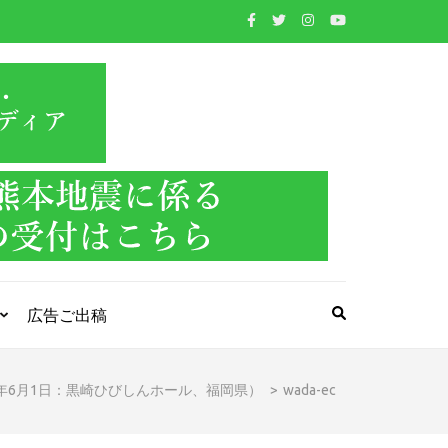
WIND BAND
吹奏楽・管楽器・打楽器・クラシック音楽のWebメ
ディア
PRESS
広告ご出稿
5年6月1日：黒崎ひびしんホール、福岡県）
>
wada-ec