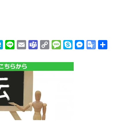
edIn
mail
Hatena
Line
Email
Teams
Copy
Message
Skype
Messenge
Google
共
Link
Transla
有