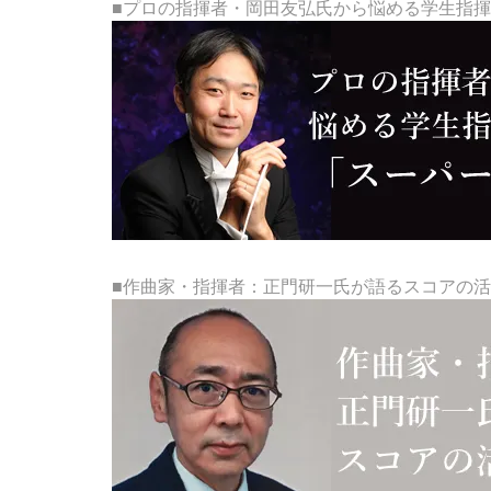
■プロの指揮者・岡田友弘氏から悩める学生指
■作曲家・指揮者：正門研一氏が語るスコアの