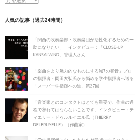
ア
ー
カ
人気の記事（過去24時間）
イ
ブ
「関西の吹奏楽部・吹奏楽団が活性化するための一
助になりたい」 インタビュー：「CLOSE-UP
KANSAI WIND」管理人さん
「楽曲をより魅力的なものにする減7の和音」プロ
の指揮者・岡田友弘氏から悩める学生指揮者へ送る
「スーパー学指揮への道」第27回
「音楽家とのコンタクトはとても重要で、作曲の過
程で忘れてはならないことです」インタビュー：テ
ィエリー・ドゥルルイエル氏（THIERRY
DELERUYELLE）（作曲家）