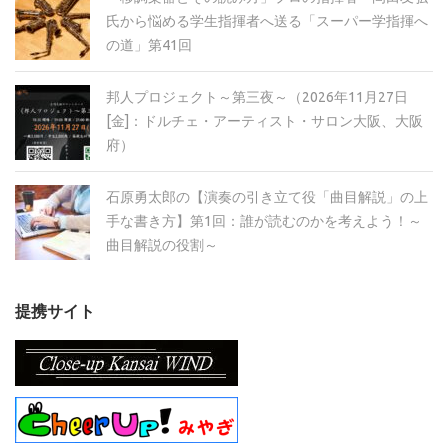
氏から悩める学生指揮者へ送る「スーパー学指揮へ
の道」第41回
邦人プロジェクト～第三夜～（2026年11月27日
[金]：ドルチェ・アーティスト・サロン大阪、大阪
府）
石原勇太郎の【演奏の引き立て役「曲目解説」の上
手な書き方】第1回：誰が読むのかを考えよう！～
曲目解説の役割～
提携サイト