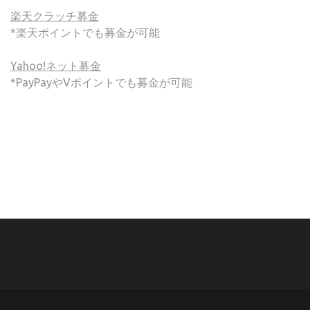
楽天クラッチ募金
*楽天ポイントでも募金が可能
Yahoo!ネット募金
*PayPayやVポイントでも募金が可能
(C) ONSA / Wind Band Press このサイトで使用されてい
る画像およびテキストを無断転載することを禁じます。