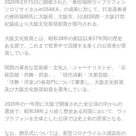
2020年2月15日に開催された「會田瑞樹ヴィブラフォン
ソロリサイタルinOSAKA」の成果に対して、打楽器奏者
の會田瑞樹氏に大阪府、大阪市、(公財)関西・大阪21世
紀協会より大阪文化祭奨励賞が授与される。
大阪文化祭賞とは、昭和38年の創設以来57年間の歴史
ある賞で、これまで世界中で活躍する多くの公演者が受
賞している。
関西の著名な芸術家・文化人・ジャーナリストが、「伝
統芸能・邦舞・邦楽」、「現代演劇・ 大衆芸能」、
「洋舞・洋楽｣の各部門について審査し、大阪文化祭賞
及び大阪文化祭奨励賞を選考している。
2020年の一年間に大阪で開催された全公演の中からの
選抜で、昭和38年より続く歴史ある同賞において、ヴィ
ブラフォンを主体とした公演では史上初の受賞となる。
なお、贈呈式については、新型コロナウイルス感染症の