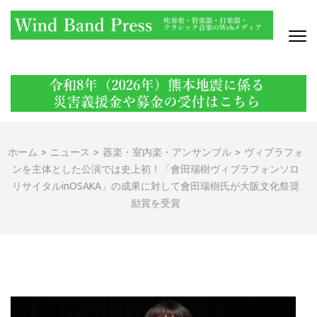
コ
ン
テ
ン
WIND BAND PRESS
吹奏楽・管楽器・打楽器・クラシック音楽のWebメディア
ツ
へ
ス
キ
ッ
ホーム
>
ニュース
>
器楽・室内楽・アンサンブル
>
ヴィブラフォ
プ
ンを主体とした公演では史上初！「會田瑞樹ヴィブラフォンソロ
(Enter
リサイタルinOSAKA」の成果に対して會田瑞樹氏が大阪文化祭奨
を
励賞を受賞
押
す)