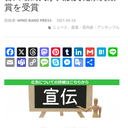
賞を受賞
投稿者:
WIND BAND PRESS
2021-03-24
ニュース
、
器楽・室内楽・アンサンブル
Facebook
X
Threads
Mastodon
Pinterest
Tumblr
LinkedIn
Gmail
Hate
Li
Email
Teams
Copy
Message
Skype
Messenger
Google
共
Link
Translate
有