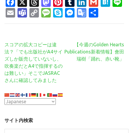
Facebook
X
Threads
Mastodon
Pinterest
Tumblr
LinkedIn
Gmail
Hate
Li
Email
Teams
Copy
Message
Skype
Messenger
Google
共
Link
Translate
有
投
スコアの拡大コピーは違
【今週のGolden Hearts
稿
法？「でも出版社がA4サイ
Publications新着情報】會田
ナ
ズしか販売していないし、
瑞樹「踊れ、赤い靴」
ビ
吹奏楽だとA4で指揮するの
ゲ
は難しい」そこでJASRAC
ー
さんに確認してみました
シ
ョ
ン
サイト内検索