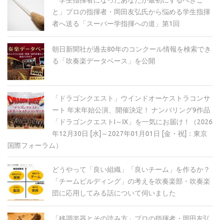
「学生指揮者になったあなたが最初にするべきこ
と」プロの指揮者・岡田友弘氏から悩める学生指揮
者へ送る「スーパー学指揮への道」第1回
朝日新聞社が過去80年のコンクール情報を検索でき
る「吹奏楽データベース」を公開
「ドラゴンクエスト」ウインドオーケストラコンサ
ート 年末年始公演、開催決定！ ナンバリング9作品
「ドラゴンクエストI～IX」を一気にお届け！（2026
年12月30日 [水]～2027年01月01日 [金・祝]：東京
国際フォーラム）
どうやって「良い組織」「良いチーム」を作るか？
「チームビルディング」の考えを吹奏楽部・吹奏楽
団に応用してみる話について伺いました
「移調楽器とその読み方」プロの指揮者・岡田友弘