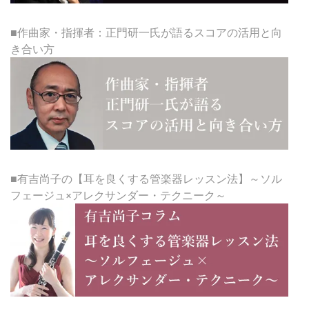
■作曲家・指揮者：正門研一氏が語るスコアの活用と向
き合い方
■有吉尚子の【耳を良くする管楽器レッスン法】～ソル
フェージュ×アレクサンダー・テクニーク～