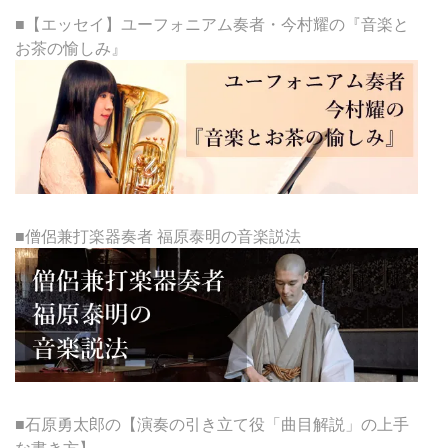
■【エッセイ】ユーフォニアム奏者・今村耀の『音楽と
お茶の愉しみ』
■僧侶兼打楽器奏者 福原泰明の音楽説法
■石原勇太郎の【演奏の引き立て役「曲目解説」の上手