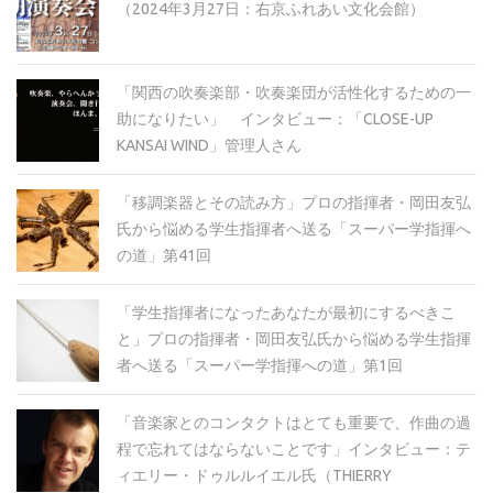
（2024年3月27日：右京ふれあい文化会館）
「関西の吹奏楽部・吹奏楽団が活性化するための一
助になりたい」 インタビュー：「CLOSE-UP
KANSAI WIND」管理人さん
「移調楽器とその読み方」プロの指揮者・岡田友弘
氏から悩める学生指揮者へ送る「スーパー学指揮へ
の道」第41回
「学生指揮者になったあなたが最初にするべきこ
と」プロの指揮者・岡田友弘氏から悩める学生指揮
者へ送る「スーパー学指揮への道」第1回
「音楽家とのコンタクトはとても重要で、作曲の過
程で忘れてはならないことです」インタビュー：テ
ィエリー・ドゥルルイエル氏（THIERRY