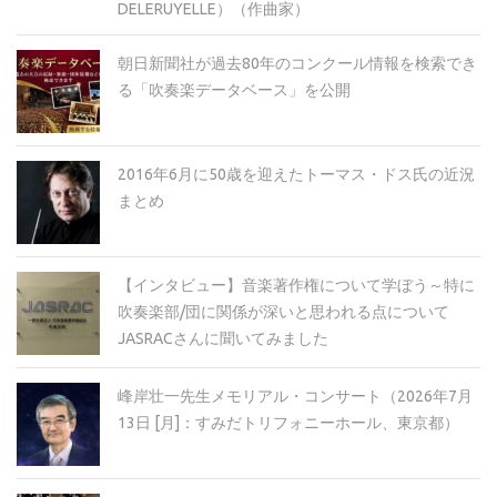
DELERUYELLE）（作曲家）
朝日新聞社が過去80年のコンクール情報を検索でき
る「吹奏楽データベース」を公開
2016年6月に50歳を迎えたトーマス・ドス氏の近況
まとめ
【インタビュー】音楽著作権について学ぼう～特に
吹奏楽部/団に関係が深いと思われる点について
JASRACさんに聞いてみました
峰岸壮一先生メモリアル・コンサート（2026年7月
13日 [月]：すみだトリフォニーホール、東京都）