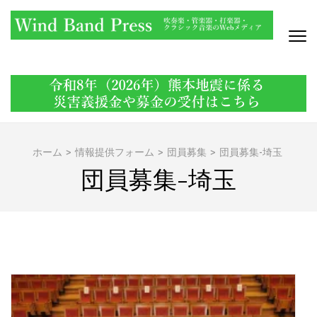
コ
ン
テ
ン
WIND BAND PRESS
吹奏楽・管楽器・打楽器・クラシック音楽のWebメディア
ツ
へ
ス
キ
ッ
ホーム
>
情報提供フォーム
>
団員募集
>
団員募集-埼玉
プ
団員募集-埼玉
(Enter
を
押
す)