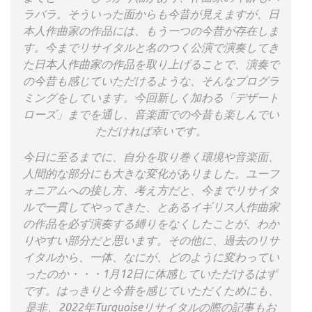
ラバラ。そういった面からも今昔が見えますが、日
本人作曲家の作品には、もう一つの今昔が存在しま
す。今までリサイタルと名のつく公演で演奏してき
た日本人作曲家の作品を取り上げることで、演奏で
の今昔も感じていただけるような、そんなプログラ
ミングをしています。今回新しく加わる「デザート
ローズ」までを通し、音楽面での今昔も楽しんでい
ただければ幸いです。
今日に至るまでに、自分を取り巻く環境や音楽面、
人間的な部分にも大きな変化がありました。ユーフ
ォニアムへの接し方、考え方だと、今までリサイタ
ルで一貫してやってきた、とあるイギリス人作曲家
の作品を必ず演奏する縛りをなくしたことが、わか
りやすい部分だと思います。その他に、過去のリサ
イタルから、一体、なにが、どのように変わってい
ったのか・・・1月12日に体感していただけるはず
です。はっきりと今昔を感じていただくためにも、
是非、2022年Turquoiseリサイタルの際の記事もお