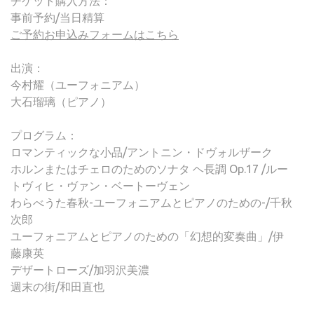
チケット購入方法：
事前予約/当日精算
ご予約お申込みフォームはこちら
出演：
今村耀（ユーフォニアム）
大石瑠璃（ピアノ）
プログラム：
ロマンティックな小品/アントニン・ドヴォルザーク
ホルンまたはチェロのためのソナタ ヘ長調 Op.17 /ルー
トヴィヒ・ヴァン・ベートーヴェン
わらべうた春秋-ユーフォニアムとピアノのための-/千秋
次郎
ユーフォニアムとピアノのための「幻想的変奏曲」/伊
藤康英
デザートローズ/加羽沢美濃
週末の街/和田直也