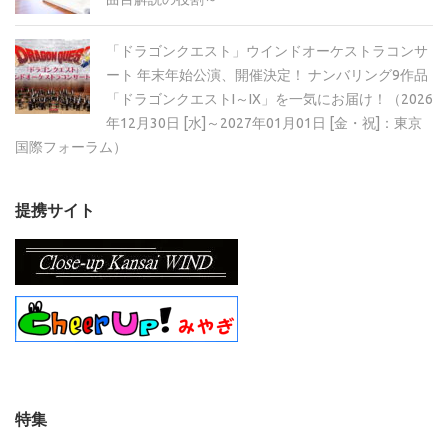
「ドラゴンクエスト」ウインドオーケストラコンサ
ート 年末年始公演、開催決定！ ナンバリング9作品
「ドラゴンクエストI～IX」を一気にお届け！（2026
年12月30日 [水]～2027年01月01日 [金・祝]：東京
国際フォーラム）
提携サイト
特集