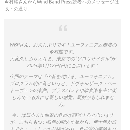
今村耀さんからWind Band Press読者へのメッセージは
以下の通り。
WBPさん、お久しぶりです！ユーフォニアム奏者の
今村耀です。
大変久しぶりとなる、東京での”ソロリサイタル”が
2025年1月12日(日)にございます！
今回のテーマは「今昔を翔ける、ユーフォニアム」
プログラム的に昔というと、ドヴォルザーク・ベー
トーヴェンの楽曲。ブラスバンドや吹奏楽を主に楽
しんでいる方には新しい感覚。新鮮かもしれませ
ん。
今、は日本人作曲家の作品が該当すると思います
が、こちらもつい数年の間の作品から、何十年か前
までと・・・しっかり幅があり、作曲家の年齢もバ