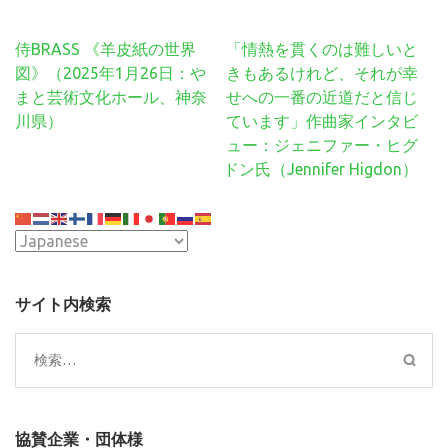
投
侍BRASS 《羊皮紙の世界
「情熱を貫くのは難しいと
稿
図》（2025年1月26日：や
きもあるけれど、それが幸
ナ
まと芸術文化ホール、神奈
せへの一番の近道だと信じ
ビ
川県）
ています」作曲家インタビ
ゲ
ュー：ジェニファー・ヒグ
ー
ドン氏（Jennifer Higdon）
シ
ョ
ン
サイト内検索
検
索:
協賛企業・団体様