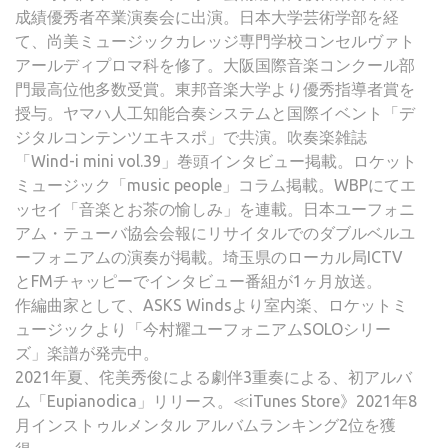
成績優秀者卒業演奏会に出演。日本大学芸術学部を経
て、尚美ミュージックカレッジ専門学校コンセルヴァト
アールディプロマ科を修了。大阪国際音楽コンクール部
門最高位他多数受賞。東邦音楽大学より優秀指導者賞を
授与。ヤマハ人工知能合奏システムと国際イベント「デ
ジタルコンテンツエキスポ」で共演。吹奏楽雑誌
「Wind-i mini vol.39」巻頭インタビュー掲載。ロケット
ミュージック「music people」コラム掲載。WBPにてエ
ッセイ「音楽とお茶の愉しみ」を連載。日本ユーフォニ
アム・テューバ協会会報にリサイタルでのダブルベルユ
ーフォニアムの演奏が掲載。埼玉県のローカル局ICTV
とFMチャッピーでインタビュー番組が1ヶ月放送。
作編曲家として、ASKS Windsより室内楽、ロケットミ
ュージックより「今村耀ユーフォニアムSOLOシリー
ズ」楽譜が発売中。
2021年夏、侘美秀俊による劇伴3重奏による、初アルバ
ム「Eupianodica」リリース。≪iTunes Store》2021年8
月インストゥルメンタル アルバムランキング2位を獲