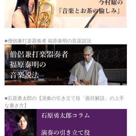
■僧侶兼打楽器奏者 福原泰明の音楽説法
■石原勇太郎の【演奏の引き立て役「曲目解説」の上手
な書き方】