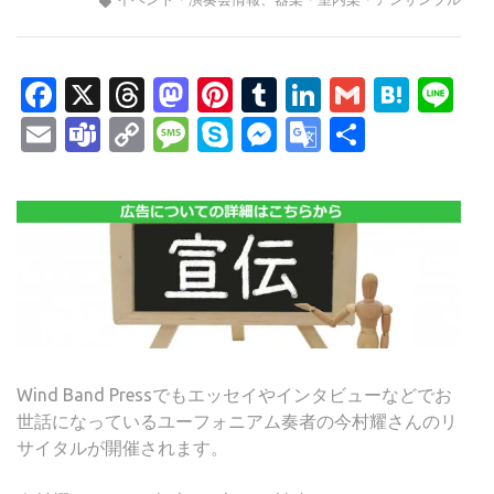
Facebook
X
Threads
Mastodon
Pinterest
Tumblr
LinkedIn
Gmail
Hate
Li
Email
Teams
Copy
Message
Skype
Messenger
Google
共
Link
Translate
有
Wind Band Pressでもエッセイやインタビューなどでお
世話になっているユーフォニアム奏者の今村耀さんのリ
サイタルが開催されます。