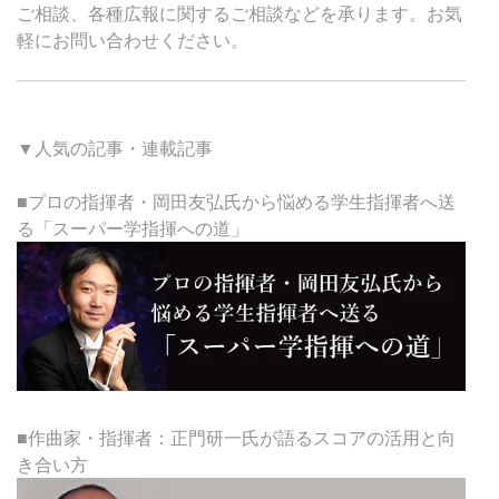
ご相談、各種広報に関するご相談などを承ります。お気
軽にお問い合わせください。
▼人気の記事・連載記事
■プロの指揮者・岡田友弘氏から悩める学生指揮者へ送
る「スーパー学指揮への道」
■作曲家・指揮者：正門研一氏が語るスコアの活用と向
き合い方