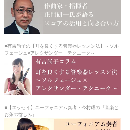
■有吉尚子の【耳を良くする管楽器レッスン法】～ソル
フェージュ×アレクサンダー・テクニーク～
■【エッセイ】ユーフォニアム奏者・今村耀の『音楽と
お茶の愉しみ』