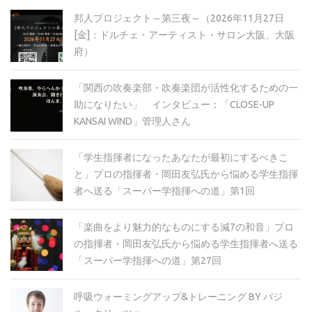
邦人プロジェクト～第三夜～（2026年11月27日
[金]：ドルチェ・アーティスト・サロン大阪、大阪
府）
「関西の吹奏楽部・吹奏楽団が活性化するための一
助になりたい」 インタビュー：「CLOSE-UP
KANSAI WIND」管理人さん
「学生指揮者になったあなたが最初にするべきこ
と」プロの指揮者・岡田友弘氏から悩める学生指揮
者へ送る「スーパー学指揮への道」第1回
「楽曲をより魅力的なものにする減7の和音」プロ
の指揮者・岡田友弘氏から悩める学生指揮者へ送る
「スーパー学指揮への道」第27回
呼吸ウォーミングアップ&トレーニング BY バジ