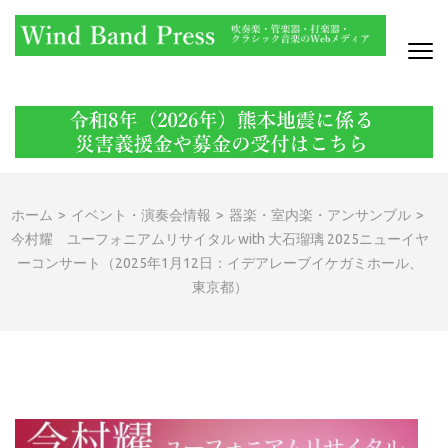
コ
ン
テ
ン
WIND BAND PRESS
吹奏楽・管楽器・打楽器・クラシック音楽のWebメディア
ツ
へ
ス
キ
ッ
ホーム
>
イベント・演奏会情報
>
器楽・室内楽・アンサンブル
>
プ
今村耀 ユーフォニアムリサイタル with 大石瑠璃 2025ニューイヤ
(Enter
ーコンサート（2025年1月12日：イデアレーブイケガミホール、
を
東京都）
押
す)