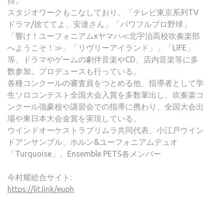
得。
スタジオワークもこなしており、「テレビ東京系列TV
ドラマ/捨ててよ、安達さん」「パワフルプロ野球」
「響け！ユーフォニアムxヤマハ≪北宇治高校吹奏楽部
へようこそ！≫」「リヴリーアイランド」」「LIFE」
等、ドラマやゲームの劇伴音楽やCD、店内音楽等に多
数参加。プロデュースも行っている。
各種コンクールの審査員をつとめる他、指導者として学
生ソロコンテスト全国大会入賞を多数輩出し、吹奏楽コ
ンクール強豪校や講習会での指導に携わり、全国大会出
場や東日本大会金賞を実現している。
ウインドオーケストラプリムラ共同代表、小江戸ウイン
ドアンサンブル、ホルン&ユーフォニアムデュオ
「Turquoise」、Ensemble PETS各メンバー
今村耀総合サイト:
https://lit.link/euph