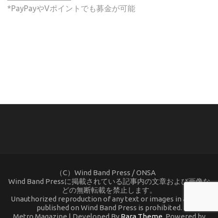
*PayPayやVポイントでも募金が可能
(C) ONSA / Wind Band Press このサイトで使用されてい
る画像およびテキストを無断転載することを禁じます。
（C）Wind Band Press / ONSA
Wind Band Pressに掲載されている記事内の文章および画像な
どの無断転載を禁止します。
Unauthorized reproduction of any text or images in articles
published on Wind Band Press is prohibited.
Metro Magazine | Developed By
Rara Theme
. Powered by