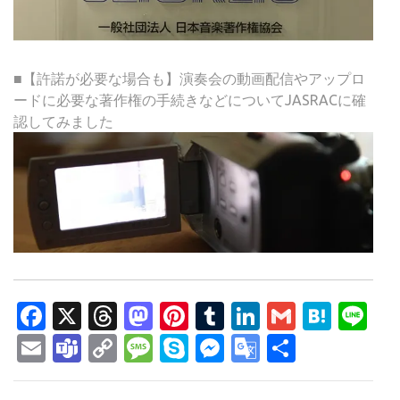
■【許諾が必要な場合も】演奏会の動画配信やアップロ
ードに必要な著作権の手続きなどについてJASRACに確
認してみました
Facebook
X
Threads
Mastodon
Pinterest
Tumblr
LinkedIn
Gmail
Hate
Li
Email
Teams
Copy
Message
Skype
Messenger
Google
共
Link
Translate
有