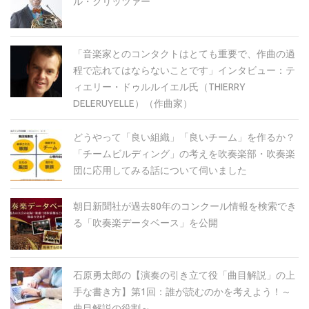
ル・クリッツァー
「音楽家とのコンタクトはとても重要で、作曲の過
程で忘れてはならないことです」インタビュー：テ
ィエリー・ドゥルルイエル氏（THIERRY
DELERUYELLE）（作曲家）
どうやって「良い組織」「良いチーム」を作るか？
「チームビルディング」の考えを吹奏楽部・吹奏楽
団に応用してみる話について伺いました
朝日新聞社が過去80年のコンクール情報を検索でき
る「吹奏楽データベース」を公開
石原勇太郎の【演奏の引き立て役「曲目解説」の上
手な書き方】第1回：誰が読むのかを考えよう！～
曲目解説の役割～