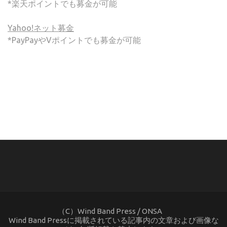
*楽天ポイントでも募金が可能
Yahoo!ネット募金
*PayPayやVポイントでも募金が可能
(C) ONSA / Wind Band Press このサイトで使用されてい
る画像およびテキストを無断転載することを禁じます。
（C）Wind Band Press / ONSA
Wind Band Pressに掲載されている記事内の文章および画像な