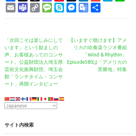
Email
Teams
Copy
Message
Skype
Messenger
Google
共
Link
Translate
有
投
「次回こそは楽しみにして
【いますぐ聴けます】アメ
稿
います」という励ましの
リカの吹奏楽ラジオ番組
ナ
声、お客様あってのコンサ
「Wind & Rhythm」
ビ
ート。公益財団法人埼玉県
Episode580は「アメリカの
ゲ
芸術文化振興財団、埼玉会
景勝地」特集
ー
館「ランチタイム・コンサ
シ
ート」再開インタビュー
ョ
ン
サイト内検索