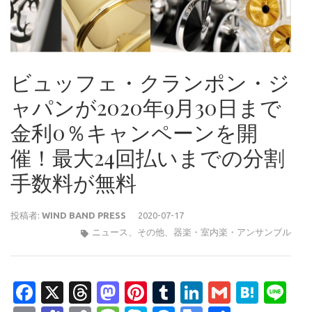
ビュッフェ・クランポン・ジ
ャパンが2020年9月30日まで
金利0％キャンペーンを開
催！最大24回払いまでの分割
手数料が無料
投稿者:
WIND BAND PRESS
2020-07-17
ニュース
、
その他
、
器楽・室内楽・アンサンブル
Facebook
X
Threads
Mastodon
Pinterest
Tumblr
LinkedIn
Gmail
Hate
Li