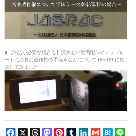
■【許諾が必要な場合も】演奏会の動画配信やアップロ
ードに必要な著作権の手続きなどについてJASRACに確
認してみました
Facebook
X
Threads
Mastodon
Pinterest
Tumblr
LinkedIn
Gmail
Hate
Li