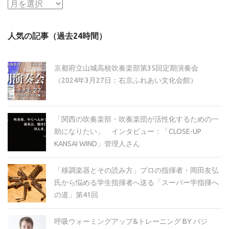
ア
ー
カ
人気の記事（過去24時間）
イ
ブ
京都府立山城高校吹奏楽部第35回定期演奏会
（2024年3月27日：右京ふれあい文化会館）
「関西の吹奏楽部・吹奏楽団が活性化するための一
助になりたい」 インタビュー：「CLOSE-UP
KANSAI WIND」管理人さん
「移調楽器とその読み方」プロの指揮者・岡田友弘
氏から悩める学生指揮者へ送る「スーパー学指揮へ
の道」第41回
呼吸ウォーミングアップ&トレーニング BY バジ