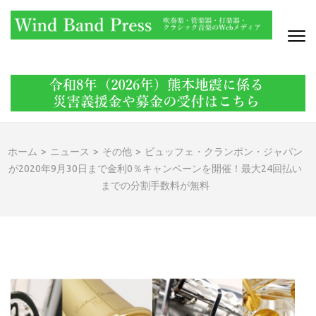
コ
ン
テ
ン
WIND BAND PRESS
吹奏楽・管楽器・打楽器・クラシック音楽のWebメディア
ツ
へ
ス
キ
ッ
ホーム
>
ニュース
>
その他
>
ビュッフェ・クランポン・ジャパン
プ
が2020年9月30日まで金利0％キャンペーンを開催！最大24回払い
(Enter
までの分割手数料が無料
を
押
す)