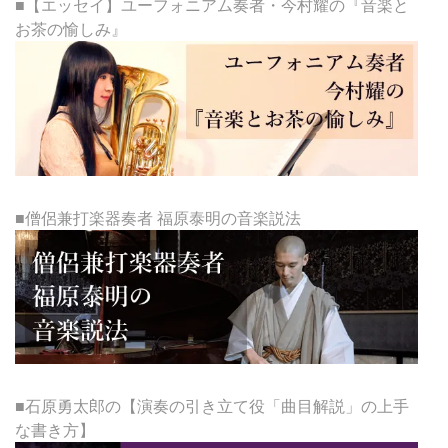
■【エッセイ】ユーフォニアム奏者・今村耀の『音楽と
お茶の愉しみ』
■僧侶兼打楽器奏者 福原泰明の音楽説法
■石原勇太郎の【演奏の引き立て役「曲目解説」の上手
な書き方】