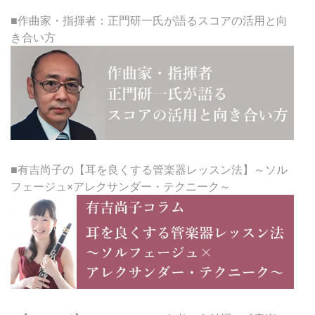
■作曲家・指揮者：正門研一氏が語るスコアの活用と向
き合い方
■有吉尚子の【耳を良くする管楽器レッスン法】～ソル
フェージュ×アレクサンダー・テクニーク～