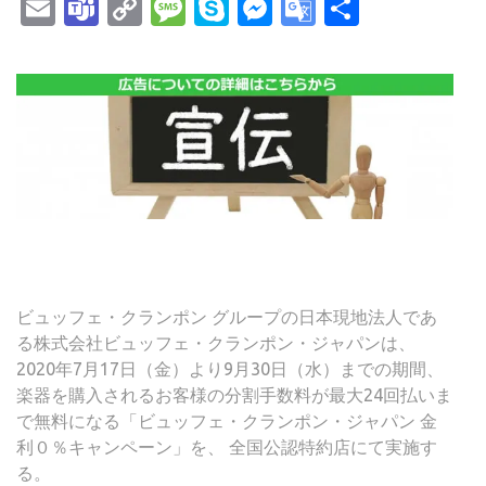
Email
Teams
Copy
Message
Skype
Messenger
Google
共
Link
Translate
有
ビュッフェ・クランポン グループの日本現地法人であ
る株式会社ビュッフェ・クランポン・ジャパンは、
2020年7月17日（金）より9月30日（水）までの期間、
楽器を購入されるお客様の分割手数料が最大24回払いま
で無料になる「ビュッフェ・クランポン・ジャパン 金
利０％キャンペーン」を、 全国公認特約店にて実施す
る。