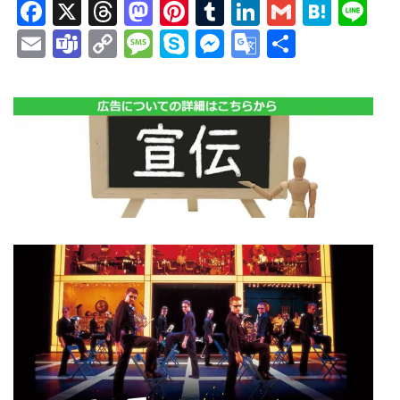
Facebook
X
Threads
Mastodon
Pinterest
Tumblr
LinkedIn
Gmail
Hate
Li
Email
Teams
Copy
Message
Skype
Messenger
Google
共
Link
Translate
有