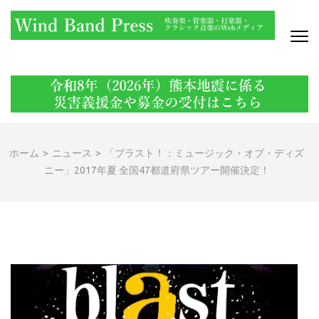
コ
ン
テ
ン
WIND BAND PRESS
吹奏楽・管楽器・打楽器・クラシック音楽のWebメディア
ツ
へ
ス
キ
ッ
ホーム
>
ニュース
>
「ブラスト！：ミュージック・オブ・ディズ
プ
ニー」2017年夏 全国47都道府県ツアー開催決定！
(Enter
を
押
す)