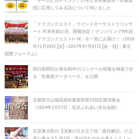
「チームビルディング」の考えを吹奏楽部・吹奏楽
団に応用してみる話について伺いました
「ドラゴンクエスト」ウインドオーケストラコンサ
ート 年末年始公演、開催決定！ ナンバリング9作品
「ドラゴンクエストI～IX」を一気にお届け！（2026
年12月30日 [水]～2027年01月01日 [金・祝]：東京
国際フォーラム）
朝日新聞社が過去80年のコンクール情報を検索でき
る「吹奏楽データベース」を公開
京都府立山城高校吹奏楽部第35回定期演奏会
（2024年3月27日：右京ふれあい文化会館）
石原勇太郎の【演奏の引き立て役「曲目解説」の上
手な書き方】第1回：誰が読むのかを考えよう！～