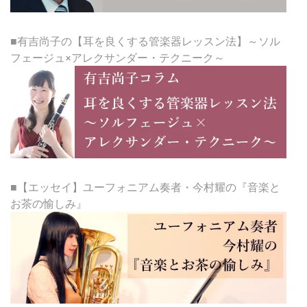
■有吉尚子の【耳を良くする管楽器レッスン法】～ソル
フェージュ×アレクサンダー・テクニーク～
■【エッセイ】ユーフォニアム奏者・今村耀の『音楽と
お茶の愉しみ』