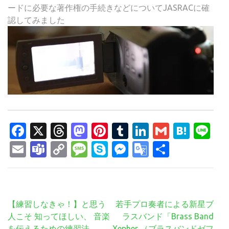
ードに必要な著作権の手続きなどについてJASRACに確
認してみました
Facebook
X
Threads
Mastodon
Pinterest
Tumblr
LinkedIn
Gmail
Hate
Li
Email
Teams
Copy
Message
Skype
Messenger
Google
共
Link
Translate
有
投
【練習しなきゃ！】と思う
若手プロ奏者による新星ブ
稿
人こそ 知ってほしい、 音楽
ラスバンド「Brass Band
ナ
を伝えるための練習法
Xepher （ブラスバンドゼフ