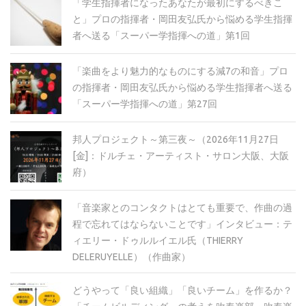
「学生指揮者になったあなたが最初にするべきこ
と」プロの指揮者・岡田友弘氏から悩める学生指揮
者へ送る「スーパー学指揮への道」第1回
「楽曲をより魅力的なものにする減7の和音」プロ
の指揮者・岡田友弘氏から悩める学生指揮者へ送る
「スーパー学指揮への道」第27回
邦人プロジェクト～第三夜～（2026年11月27日
[金]：ドルチェ・アーティスト・サロン大阪、大阪
府）
「音楽家とのコンタクトはとても重要で、作曲の過
程で忘れてはならないことです」インタビュー：テ
ィエリー・ドゥルルイエル氏（THIERRY
DELERUYELLE）（作曲家）
どうやって「良い組織」「良いチーム」を作るか？