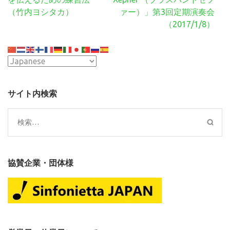
ビ
（竹内ヨシタカ）
ァー）」第3回定期演奏会
ゲ
（2017/1/8）
ー
シ
ョ
ン
サイト内検索
検
索:
協賛企業・団体様