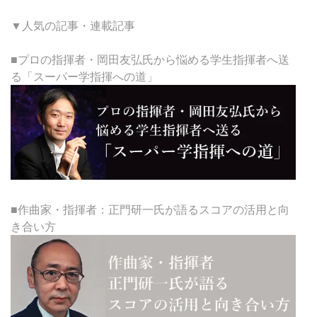
▼人気の記事・連載記事
■プロの指揮者・岡田友弘氏から悩める学生指揮者へ送
る「スーパー学指揮への道」
■作曲家・指揮者：正門研一氏が語るスコアの活用と向
き合い方