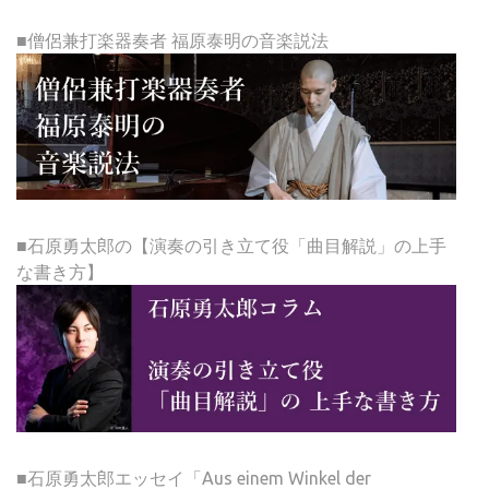
■僧侶兼打楽器奏者 福原泰明の音楽説法
■石原勇太郎の【演奏の引き立て役「曲目解説」の上手
な書き方】
■石原勇太郎エッセイ「Aus einem Winkel der