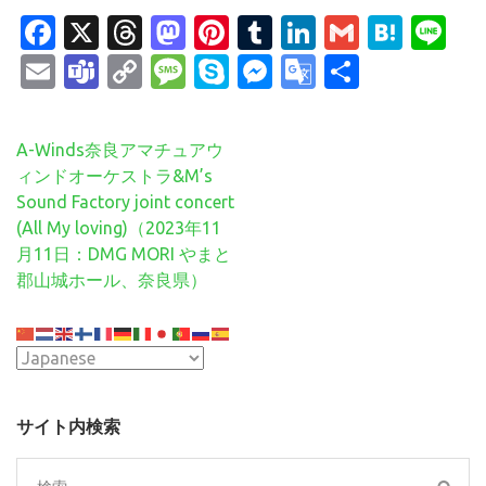
Facebook
X
Threads
Mastodon
Pinterest
Tumblr
LinkedIn
Gmail
Hate
Li
Email
Teams
Copy
Message
Skype
Messenger
Google
共
Link
Translate
有
投
A-Winds奈良アマチュアウ
稿
ィンドオーケストラ&M’s
ナ
Sound Factory joint concert
ビ
(All My loving)（2023年11
ゲ
月11日：DMG MORI やまと
ー
郡山城ホール、奈良県）
シ
ョ
ン
サイト内検索