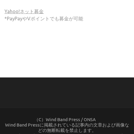
Yahoo!ネット募金
*PayPayやVポイントでも募金が可能
(C) ONSA / Wind Band Press このサイトで使用されてい
る画像およびテキストを無断転載することを禁じます。
（C）Wind Band Press / ONSA
Wind Band Pressに掲載されている記事内の文章および画像な
どの無断転載を禁止します。