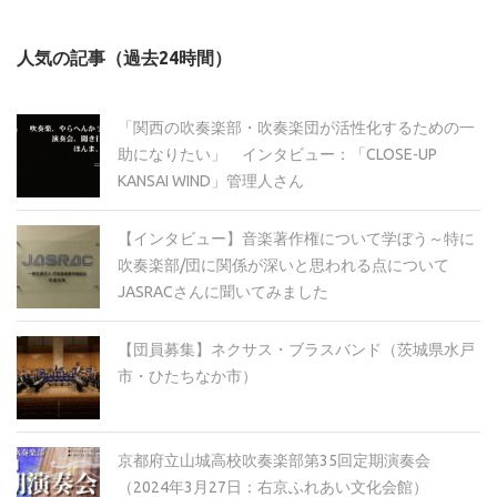
ー
カ
人気の記事（過去24時間）
イ
ブ
「関西の吹奏楽部・吹奏楽団が活性化するための一
助になりたい」 インタビュー：「CLOSE-UP
KANSAI WIND」管理人さん
【インタビュー】音楽著作権について学ぼう～特に
吹奏楽部/団に関係が深いと思われる点について
JASRACさんに聞いてみました
【団員募集】ネクサス・ブラスバンド（茨城県水戸
市・ひたちなか市）
京都府立山城高校吹奏楽部第35回定期演奏会
（2024年3月27日：右京ふれあい文化会館）