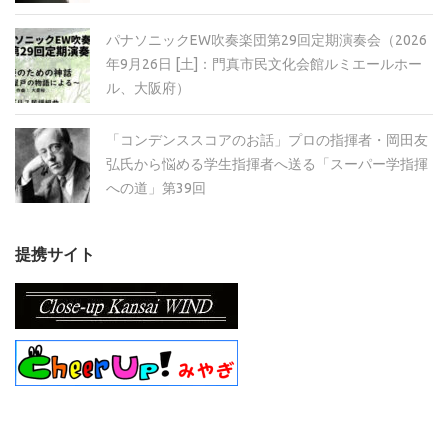
パナソニックEW吹奏楽団第29回定期演奏会（2026
年9月26日 [土]：門真市民文化会館ルミエールホー
ル、大阪府）
「コンデンススコアのお話」プロの指揮者・岡田友
弘氏から悩める学生指揮者へ送る「スーパー学指揮
への道」第39回
提携サイト