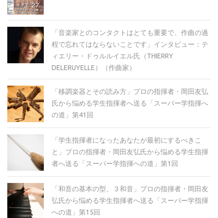
「音楽家とのコンタクトはとても重要で、作曲の過
程で忘れてはならないことです」インタビュー：テ
ィエリー・ドゥルルイエル氏（THIERRY
DELERUYELLE）（作曲家）
「移調楽器とその読み方」プロの指揮者・岡田友弘
氏から悩める学生指揮者へ送る「スーパー学指揮へ
の道」第41回
「学生指揮者になったあなたが最初にするべきこ
と」プロの指揮者・岡田友弘氏から悩める学生指揮
者へ送る「スーパー学指揮への道」第1回
「和音の基本の型、３和音」プロの指揮者・岡田友
弘氏から悩める学生指揮者へ送る「スーパー学指揮
への道」第15回