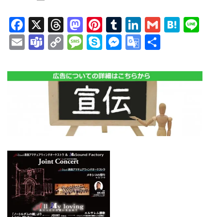
Facebook
X
Threads
Mastodon
Pinterest
Tumblr
LinkedIn
Gmail
Hate
Li
Email
Teams
Copy
Message
Skype
Messenger
Google
共
Link
Translate
有