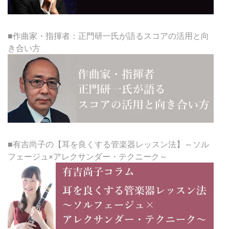
■作曲家・指揮者：正門研一氏が語るスコアの活用と向
き合い方
■有吉尚子の【耳を良くする管楽器レッスン法】～ソル
フェージュ×アレクサンダー・テクニーク～