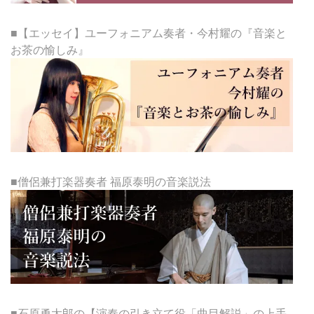
■【エッセイ】ユーフォニアム奏者・今村耀の『音楽と
お茶の愉しみ』
■僧侶兼打楽器奏者 福原泰明の音楽説法
■石原勇太郎の【演奏の引き立て役「曲目解説」の上手