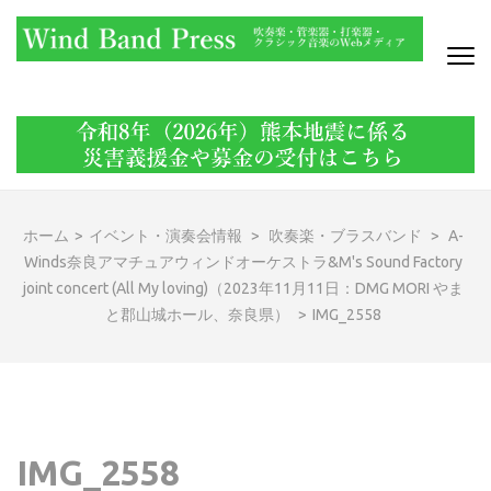
コ
ン
テ
ン
WIND BAND PRESS
吹奏楽・管楽器・打楽器・クラシック音楽のWebメディア
ツ
へ
ス
キ
ッ
ホーム
>
イベント・演奏会情報
>
吹奏楽・ブラスバンド
>
A-
プ
Winds奈良アマチュアウィンドオーケストラ&M's Sound Factory
(Enter
joint concert (All My loving)（2023年11月11日：DMG MORI やま
を
と郡山城ホール、奈良県）
>
IMG_2558
押
す)
IMG_2558