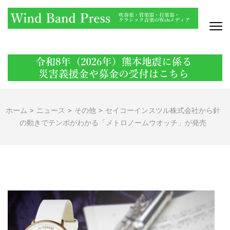
コ
ン
テ
ン
WIND BAND PRESS
吹奏楽・管楽器・打楽器・クラシック音楽のWebメディア
ツ
へ
ス
キ
ッ
ホーム
>
ニュース
>
その他
>
セイコーインスツル株式会社から針
プ
の動きでテンポがわかる「メトロノームウオッチ」が発売
(Enter
を
押
す)