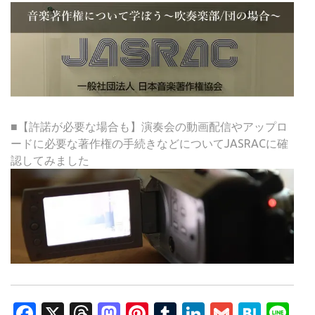
■【許諾が必要な場合も】演奏会の動画配信やアップロ
ードに必要な著作権の手続きなどについてJASRACに確
認してみました
Facebook
X
Threads
Mastodon
Pinterest
Tumblr
LinkedIn
Gmail
Hate
Li