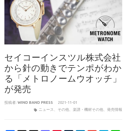
セイコーインスツル株式会社
から針の動きでテンポがわか
る「メトロノームウオッチ」
が発売
投稿者:
WIND BAND PRESS
2021-11-01
ニュース
、
その他
、
楽譜・機材その他
、
発売情報