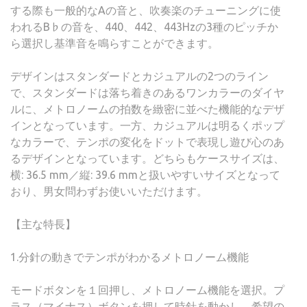
する際も一般的なAの音と、吹奏楽のチューニングに使
われるB♭の音を、440、442、443Hzの3種のピッチか
ら選択し基準音を鳴らすことができます。
デザインはスタンダードとカジュアルの2つのライン
で、スタンダードは落ち着きのあるワンカラーのダイヤ
ルに、メトロノームの拍数を緻密に並べた機能的なデザ
インとなっています。一方、カジュアルは明るくポップ
なカラーで、テンポの変化をドットで表現し遊び心のあ
るデザインとなっています。どちらもケースサイズは、
横: 36.5 mm／縦: 39.6 mmと扱いやすいサイズとなって
おり、男女問わずお使いいただけます。
【主な特長】
1.分針の動きでテンポがわかるメトロノーム機能
モードボタンを１回押し、メトロノーム機能を選択。プ
ラス（マイナス）ボタンを押して時針を動かし、希望の