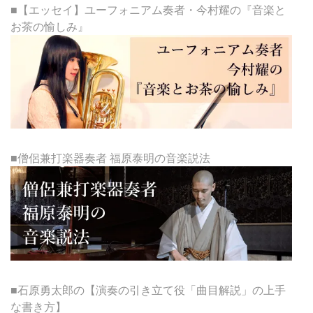
■【エッセイ】ユーフォニアム奏者・今村耀の『音楽と
お茶の愉しみ』
■僧侶兼打楽器奏者 福原泰明の音楽説法
■石原勇太郎の【演奏の引き立て役「曲目解説」の上手
な書き方】