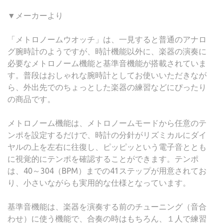
▼メーカーより
「メトロノームウオッチ」は、一見すると普通のアナロ
グ腕時計のようですが、時計機能以外に、楽器の演奏に
必要なメトロノーム機能と基準音機能が搭載されていま
す。普段はおしゃれな腕時計としてお使いいただきなが
ら、外出先でのちょっとした楽器の練習などにぴったり
の商品です。
メトロノーム機能は、メトロノームモードから任意のテ
ンポを設定するだけで、時計の分針がリズミカルにダイ
ヤルの上を左右に往復し、ピッピッという電子音ととも
に視覚的にテンポを確認することができます。テンポ
は、40～304（BPM）までの41ステップが用意されてお
り、小さいながらも実用的な仕様となっています。
基準音機能は、楽器を演奏する前のチューニング（音合
わせ）に使う機能で、合奏の時はもちろん、１人で練習