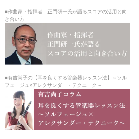
■作曲家・指揮者：正門研一氏が語るスコアの活用と向
き合い方
■有吉尚子の【耳を良くする管楽器レッスン法】～ソル
フェージュ×アレクサンダー・テクニーク～