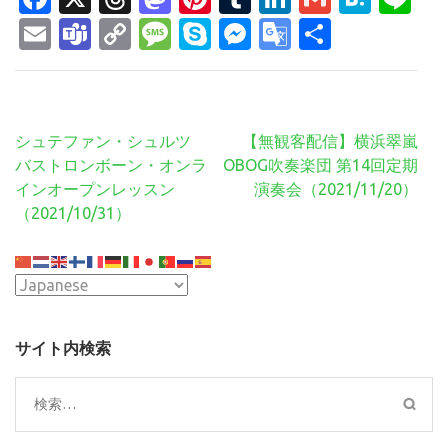
Email
Teams
Copy
Message
Skype
Messenger
Google
共
Link
Translate
有
投
シュテファン・シュルツ
【無観客配信】横浜翠嵐
稿
バストロンボーン・オンラ
OBOG吹奏楽団 第14回定期
ナ
インオープンレッスン
演奏会（2021/11/20）
ビ
（2021/10/31）
ゲ
ー
シ
ョ
ン
サイト内検索
検
索: