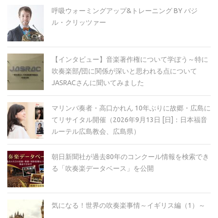
呼吸ウォーミングアップ&トレーニング BY バジ
ル・クリッツァー
【インタビュー】音楽著作権について学ぼう～特に
吹奏楽部/団に関係が深いと思われる点について
JASRACさんに聞いてみました
マリンバ奏者・高口かれん 10年ぶりに故郷・広島に
てリサイタル開催（2026年9月13日 [日]：日本福音
ルーテル広島教会、広島県）
朝日新聞社が過去80年のコンクール情報を検索でき
る「吹奏楽データベース」を公開
気になる！世界の吹奏楽事情～イギリス編（1）～