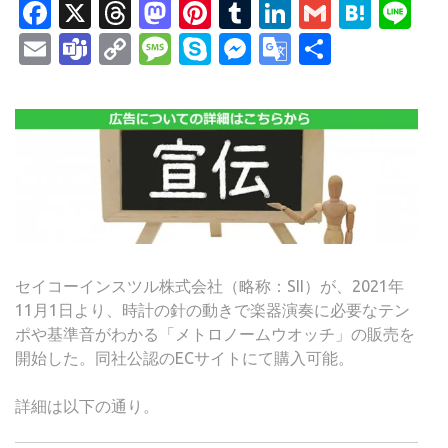
Facebook
X
Threads
Mastodon
Pinterest
Tumblr
LinkedIn
Gmail
Hate
Li
Email
Teams
Copy
Message
Skype
Messenger
Google
共
Link
Translate
有
セイコーインスツル株式会社（略称：SII）が、2021年
11月1日より、時計の針の動きで楽器演奏に必要なテン
ポや基準音がわかる「メトロノームウオッチ」の販売を
開始した。同社公認のECサイトにて購入可能。
詳細は以下の通り。