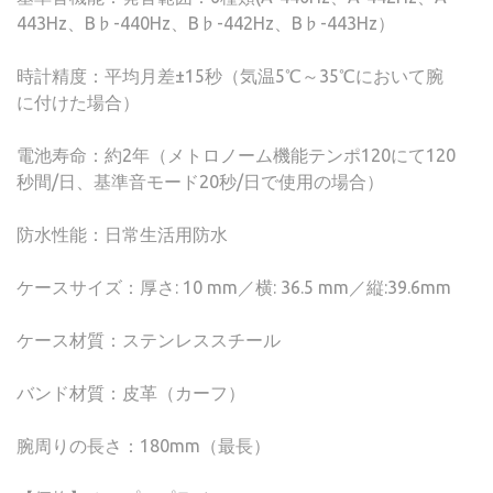
443Hz、B♭-440Hz、B♭-442Hz、B♭-443Hz）
時計精度：平均月差±15秒（気温5℃～35℃において腕
に付けた場合）
電池寿命：約2年（メトロノーム機能テンポ120にて120
秒間/日、基準音モード20秒/日で使用の場合）
防水性能：日常生活用防水
ケースサイズ：厚さ: 10 mm／横: 36.5 mm／縦:39.6mm
ケース材質：ステンレススチール
バンド材質：皮革（カーフ）
腕周りの長さ：180mm（最長）