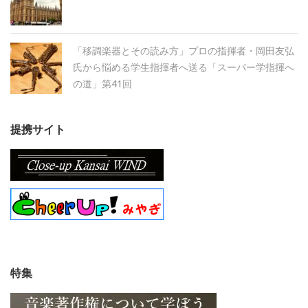
「移調楽器とその読み方」プロの指揮者・岡田友弘
氏から悩める学生指揮者へ送る「スーパー学指揮へ
の道」第41回
提携サイト
特集