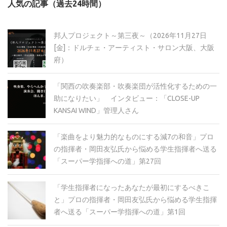
人気の記事（過去24時間）
イ
ブ
邦人プロジェクト～第三夜～（2026年11月27日
[金]：ドルチェ・アーティスト・サロン大阪、大阪
府）
「関西の吹奏楽部・吹奏楽団が活性化するための一
助になりたい」 インタビュー：「CLOSE-UP
KANSAI WIND」管理人さん
「楽曲をより魅力的なものにする減7の和音」プロ
の指揮者・岡田友弘氏から悩める学生指揮者へ送る
「スーパー学指揮への道」第27回
「学生指揮者になったあなたが最初にするべきこ
と」プロの指揮者・岡田友弘氏から悩める学生指揮
者へ送る「スーパー学指揮への道」第1回