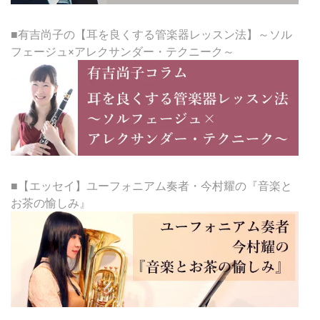
■有吉尚子の【耳を良くする管楽器レッスン法】～ソル
フェージュ×アレクサンダー・テクニーク～
■【エッセイ】ユーフォニアム奏者・今村耀の『音楽と
お茶の愉しみ』