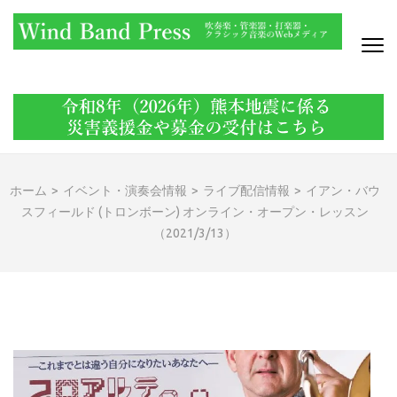
コ
ン
テ
ン
WIND BAND PRESS
吹奏楽・管楽器・打楽器・クラシック音楽のWebメディア
ツ
へ
ス
キ
ッ
ホーム
>
イベント・演奏会情報
>
ライブ配信情報
>
イアン・バウ
プ
スフィールド (トロンボーン) オンライン・オープン・レッスン
(Enter
（2021/3/13）
を
押
す)