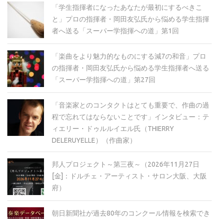
「学生指揮者になったあなたが最初にするべきこ
と」プロの指揮者・岡田友弘氏から悩める学生指揮
者へ送る「スーパー学指揮への道」第1回
「楽曲をより魅力的なものにする減7の和音」プロ
の指揮者・岡田友弘氏から悩める学生指揮者へ送る
「スーパー学指揮への道」第27回
「音楽家とのコンタクトはとても重要で、作曲の過
程で忘れてはならないことです」インタビュー：テ
ィエリー・ドゥルルイエル氏（THIERRY
DELERUYELLE）（作曲家）
邦人プロジェクト～第三夜～（2026年11月27日
[金]：ドルチェ・アーティスト・サロン大阪、大阪
府）
朝日新聞社が過去80年のコンクール情報を検索でき