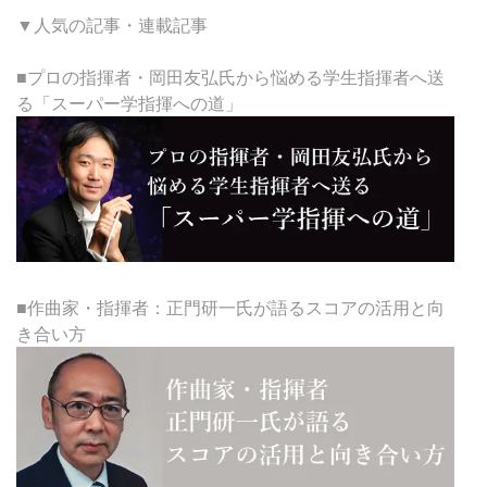
▼人気の記事・連載記事
■プロの指揮者・岡田友弘氏から悩める学生指揮者へ送
る「スーパー学指揮への道」
■作曲家・指揮者：正門研一氏が語るスコアの活用と向
き合い方