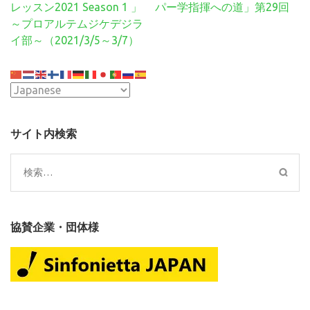
ビ
レッスン2021 Season 1 」
パー学指揮への道」第29回
ゲ
～プロアルテムジケデジラ
ー
イ部～（2021/3/5～3/7）
シ
ョ
ン
サイト内検索
検
索:
協賛企業・団体様