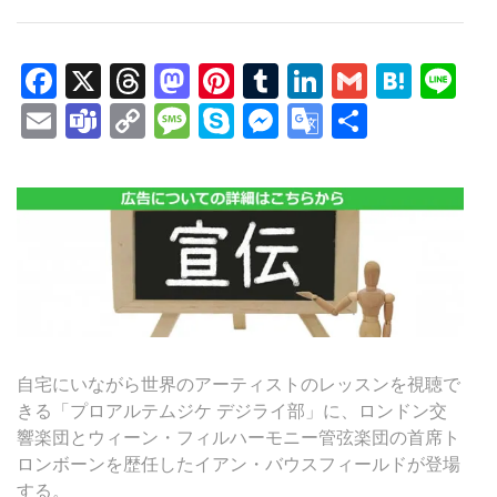
Facebook
X
Threads
Mastodon
Pinterest
Tumblr
LinkedIn
Gmail
Hate
Li
Email
Teams
Copy
Message
Skype
Messenger
Google
共
Link
Translate
有
自宅にいながら世界のアーティストのレッスンを視聴で
きる「プロアルテムジケ デジライ部」に、ロンドン交
響楽団とウィーン・フィルハーモニー管弦楽団の首席ト
ロンボーンを歴任したイアン・バウスフィールドが登場
する。