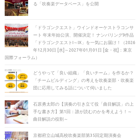
る「吹奏楽データベース」を公開
「ドラゴンクエスト」ウインドオーケストラコンサ
ート 年末年始公演、開催決定！ ナンバリング9作品
「ドラゴンクエストI～IX」を一気にお届け！（2026
年12月30日 [水]～2027年01月01日 [金・祝]：東京
国際フォーラム）
どうやって「良い組織」「良いチーム」を作るか？
「チームビルディング」の考えを吹奏楽部・吹奏楽
団に応用してみる話について伺いました
石原勇太郎の【演奏の引き立て役「曲目解説」の上
手な書き方】第1回：誰が読むのかを考えよう！～
曲目解説の役割～
京都府立山城高校吹奏楽部第35回定期演奏会