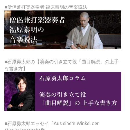
■僧侶兼打楽器奏者 福原泰明の音楽説法
■石原勇太郎の【演奏の引き立て役「曲目解説」の上手
な書き方】
■石原勇太郎エッセイ「Aus einem Winkel der