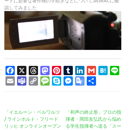
ードに必要な著作権の手続きなどについてJASRACに確
認してみました
Facebook
X
Threads
Mastodon
Pinterest
Tumblr
LinkedIn
Gmail
Hate
Li
Email
Teams
Copy
Message
Skype
Messenger
Google
共
Link
Translate
有
投
「イエルーン・ベルワルツ
「和声の終止形」プロの指
稿
/ ラインホルト・フリード
揮者・岡田友弘氏から悩め
ナ
リッヒ オンラインオープン
る学生指揮者へ送る「スー