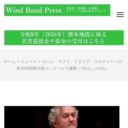
コ
ン
テ
ン
WIND BAND PRESS
吹奏楽・管楽器・打楽器・クラシック音楽のWebメディア
ツ
へ
ス
キ
ッ
ホーム
>
ニュース
>
ヨハン・デメイ、イタリア・コルチャーノの
プ
第30回国際作曲コンクールで優勝（1位なしの2位）
(Enter
を
押
す)