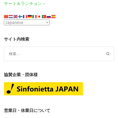
ン
サート＆ランチョン～
サイト内検索
検
索:
協賛企業・団体様
営業日・休業日について