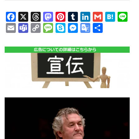
Facebook
X
Threads
Mastodon
Pinterest
Tumblr
LinkedIn
Gmail
Hate
Li
Email
Teams
Copy
Message
Skype
Messenger
Google
共
Link
Translate
有