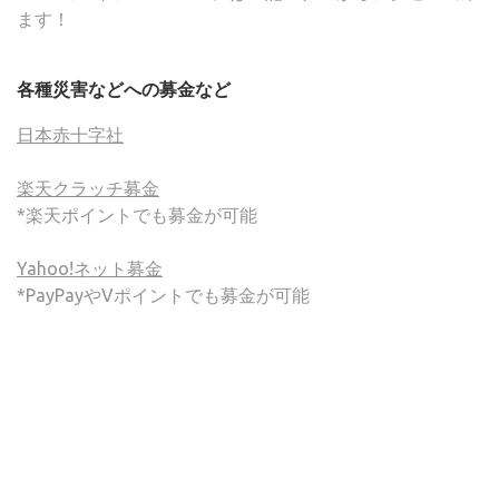
ます！
各種災害などへの募金など
日本赤十字社
楽天クラッチ募金
*楽天ポイントでも募金が可能
Yahoo!ネット募金
*PayPayやVポイントでも募金が可能
(C) ONSA / Wind Band Press このサイトで使用されてい
る画像およびテキストを無断転載することを禁じます。