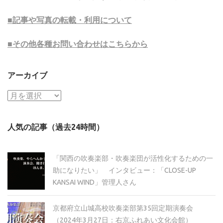
■記事や写真の転載・利用について
■その他各種お問い合わせはこちらから
アーカイブ
ア
ー
カ
人気の記事（過去24時間）
イ
ブ
「関西の吹奏楽部・吹奏楽団が活性化するための一
助になりたい」 インタビュー：「CLOSE-UP
KANSAI WIND」管理人さん
京都府立山城高校吹奏楽部第35回定期演奏会
（2024年3月27日：右京ふれあい文化会館）