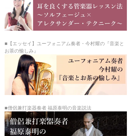
■【エッセイ】ユーフォニアム奏者・今村耀の『音楽と
お茶の愉しみ』
■僧侶兼打楽器奏者 福原泰明の音楽説法