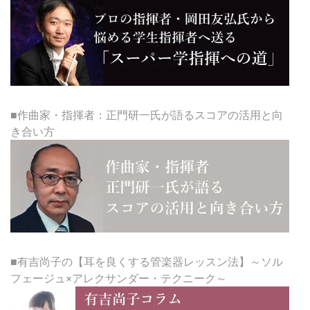
■作曲家・指揮者：正門研一氏が語るスコアの活用と向
き合い方
■有吉尚子の【耳を良くする管楽器レッスン法】～ソル
フェージュ×アレクサンダー・テクニーク～