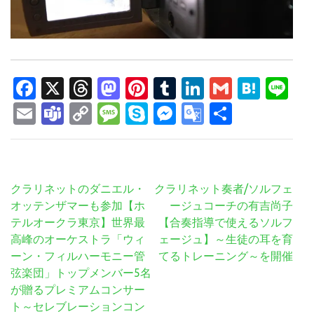
Facebook
X
Threads
Mastodon
Pinterest
Tumblr
LinkedIn
Gmail
Hate
Li
Email
Teams
Copy
Message
Skype
Messenger
Google
共
Link
Translate
有
投
クラリネットのダニエル・
クラリネット奏者/ソルフェ
稿
オッテンザマーも参加【ホ
ージュコーチの有吉尚子
ナ
テルオークラ東京】世界最
【合奏指導で使えるソルフ
ビ
高峰のオーケストラ「ウィ
ェージュ】～生徒の耳を育
ゲ
ーン・フィルハーモニー管
てるトレーニング～を開催
ー
弦楽団」トップメンバー5名
シ
が贈るプレミアムコンサー
ョ
ト～セレブレーションコン