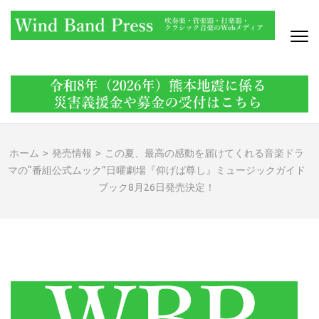
コ
ン
テ
ン
WIND BAND PRESS
吹奏楽・管楽器・打楽器・クラシック音楽のWebメディア
ツ
へ
ス
キ
ッ
ホーム
>
発売情報
>
この夏、最高の感動を届けてくれる音楽ドラ
プ
マの“番組公式ムック”日曜劇場『仰げば尊し』ミュージックガイド
(Enter
ブック8月26日発売決定！
を
押
す)