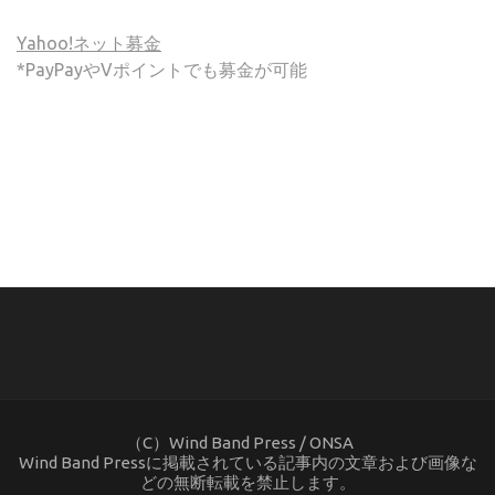
Yahoo!ネット募金
*PayPayやVポイントでも募金が可能
(C) ONSA / Wind Band Press このサイトで使用されてい
る画像およびテキストを無断転載することを禁じます。
（C）Wind Band Press / ONSA
Wind Band Pressに掲載されている記事内の文章および画像な
どの無断転載を禁止します。