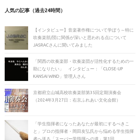
カ
人気の記事（過去24時間）
イ
ブ
【インタビュー】音楽著作権について学ぼう～特に
吹奏楽部/団に関係が深いと思われる点について
JASRACさんに聞いてみました
「関西の吹奏楽部・吹奏楽団が活性化するための一
助になりたい」 インタビュー：「CLOSE-UP
KANSAI WIND」管理人さん
京都府立山城高校吹奏楽部第35回定期演奏会
（2024年3月27日：右京ふれあい文化会館）
「学生指揮者になったあなたが最初にするべきこ
と」プロの指揮者・岡田友弘氏から悩める学生指揮
者へ送る「スーパー学指揮への道」第1回