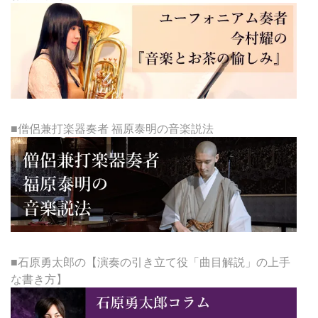
■僧侶兼打楽器奏者 福原泰明の音楽説法
■石原勇太郎の【演奏の引き立て役「曲目解説」の上手
な書き方】