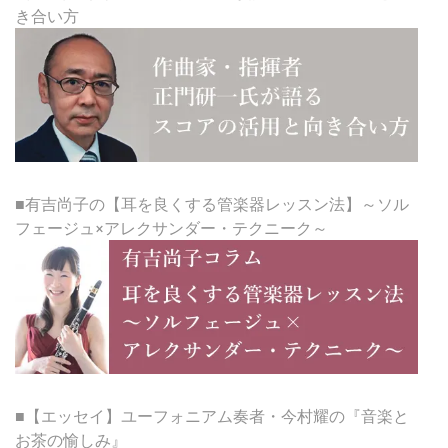
き合い方
■有吉尚子の【耳を良くする管楽器レッスン法】～ソル
フェージュ×アレクサンダー・テクニーク～
■【エッセイ】ユーフォニアム奏者・今村耀の『音楽と
お茶の愉しみ』