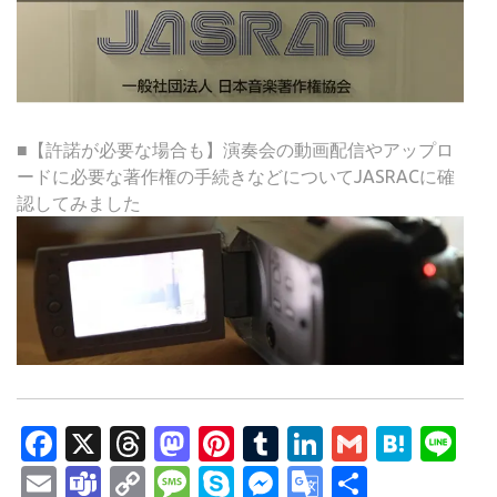
■【許諾が必要な場合も】演奏会の動画配信やアップロ
ードに必要な著作権の手続きなどについてJASRACに確
認してみました
Facebook
X
Threads
Mastodon
Pinterest
Tumblr
LinkedIn
Gmail
Hate
Li
Email
Teams
Copy
Message
Skype
Messenger
Google
共