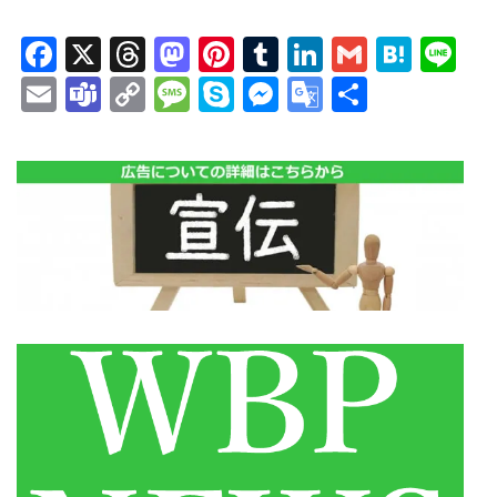
Facebook
X
Threads
Mastodon
Pinterest
Tumblr
LinkedIn
Gmail
Hate
Li
Email
Teams
Copy
Message
Skype
Messenger
Google
共
Link
Translate
有