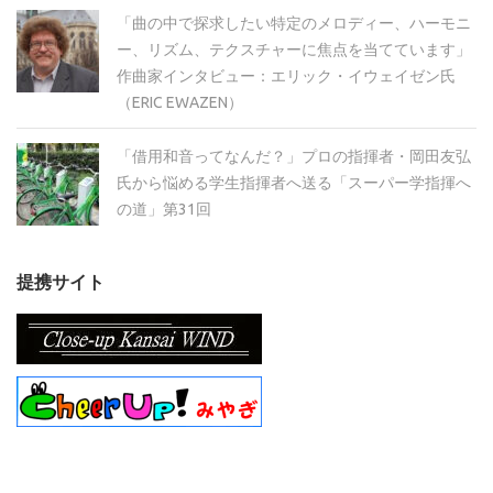
「曲の中で探求したい特定のメロディー、ハーモニ
ー、リズム、テクスチャーに焦点を当てています」
作曲家インタビュー：エリック・イウェイゼン氏
（ERIC EWAZEN）
「借用和音ってなんだ？」プロの指揮者・岡田友弘
氏から悩める学生指揮者へ送る「スーパー学指揮へ
の道」第31回
提携サイト