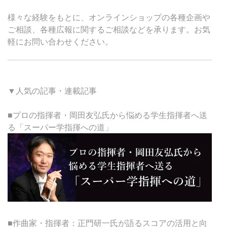
様々な経験をもとに、オンラインショップの各種企画や
ご相談、各種広報に関するご相談などを承ります。お気
軽にお問い合わせください。
▼人気の記事・連載記事
■プロの指揮者・岡田友弘氏から悩める学生指揮者へ送
る「スーパー学指揮への道」
■作曲家・指揮者：正門研一氏が語るスコアの活用と向