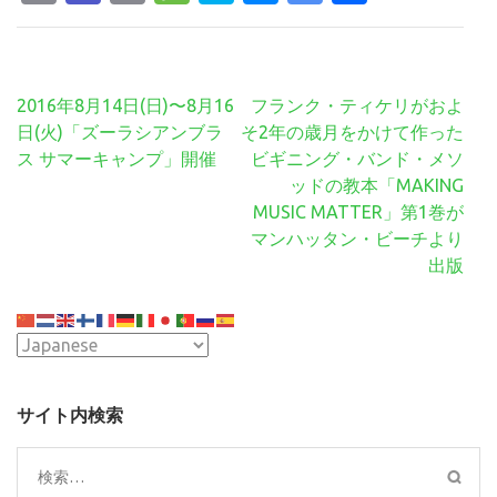
Link
Translate
有
投
2016年8月14日(日)〜8月16
フランク・ティケリがおよ
稿
日(火)「ズーラシアンブラ
そ2年の歳月をかけて作った
ナ
ス サマーキャンプ」開催
ビギニング・バンド・メソ
ビ
ッドの教本「MAKING
ゲ
MUSIC MATTER」第1巻が
ー
マンハッタン・ビーチより
シ
出版
ョ
ン
サイト内検索
検