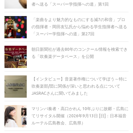
者へ送る「スーパー学指揮への道」第1回
「楽曲をより魅力的なものにする減7の和音」プロ
の指揮者・岡田友弘氏から悩める学生指揮者へ送る
「スーパー学指揮への道」第27回
朝日新聞社が過去80年のコンクール情報を検索でき
る「吹奏楽データベース」を公開
【インタビュー】音楽著作権について学ぼう～特に
吹奏楽部/団に関係が深いと思われる点について
JASRACさんに聞いてみました
マリンバ奏者・高口かれん 10年ぶりに故郷・広島に
てリサイタル開催（2026年9月13日 [日]：日本福音
ルーテル広島教会、広島県）