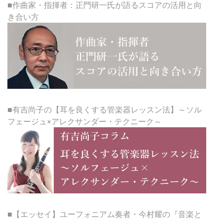
■作曲家・指揮者：正門研一氏が語るスコアの活用と向
き合い方
■有吉尚子の【耳を良くする管楽器レッスン法】～ソル
フェージュ×アレクサンダー・テクニーク～
■【エッセイ】ユーフォニアム奏者・今村耀の『音楽と