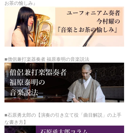
お茶の愉しみ』
■僧侶兼打楽器奏者 福原泰明の音楽説法
■石原勇太郎の【演奏の引き立て役「曲目解説」の上手
な書き方】