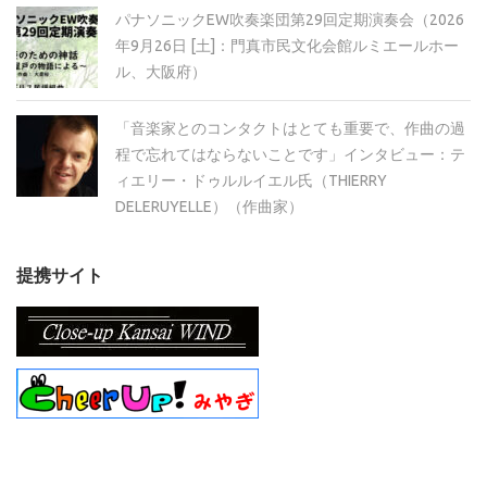
パナソニックEW吹奏楽団第29回定期演奏会（2026
年9月26日 [土]：門真市民文化会館ルミエールホー
ル、大阪府）
「音楽家とのコンタクトはとても重要で、作曲の過
程で忘れてはならないことです」インタビュー：テ
ィエリー・ドゥルルイエル氏（THIERRY
DELERUYELLE）（作曲家）
提携サイト