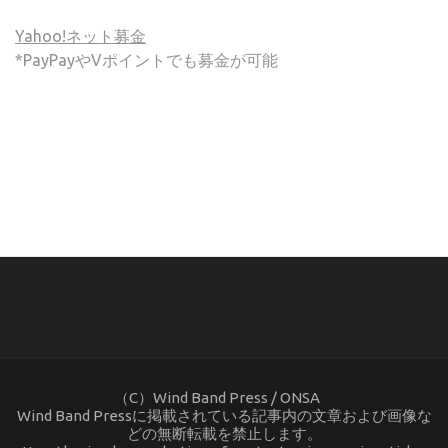
Yahoo!ネット募金
*PayPayやVポイントでも募金が可能
(C) ONSA / Wind Band Press このサイトで使用されてい
る画像およびテキストを無断転載することを禁じます。
（C）Wind Band Press / ONSA
Wind Band Pressに掲載されている記事内の文章および画像な
どの無断転載を禁止します。