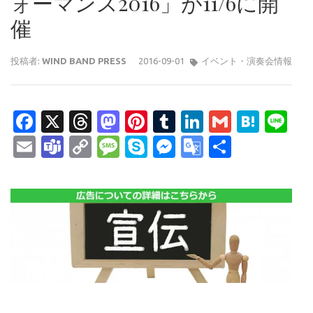
ォーマンス2016」が11/6に開
催
投稿者:
WIND BAND PRESS
2016-09-01
イベント・演奏会情報
Facebook
X
Threads
Mastodon
Pinterest
Tumblr
LinkedIn
Gmail
Hate
Li
Email
Teams
Copy
Message
Skype
Messenger
Google
共
Link
Translate
有