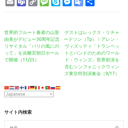
Email
Teams
Copy
Message
Skype
Messenger
Google
共
Link
Translate
有
投
世界的フルート奏者の山形
ゲストはレックス・リチャ
稿
由美がデビュー30周年記念
ードソン（Tp）！アレン・
ナ
リサイタル「パリの風にの
ヴィズッティ「トランペッ
ビ
って」を浜離宮朝日ホール
トとバンドのためのワール
ゲ
で開催（11/25）
ド・ウィンズ」世界初演を
ー
含むシンフォニックウィン
シ
ズ東京特別演奏会（9/17）
ョ
ン
サイト内検索
検