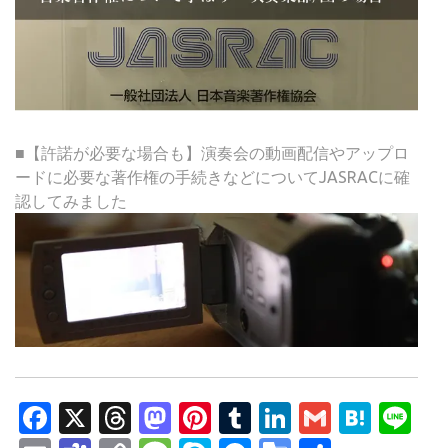
■【許諾が必要な場合も】演奏会の動画配信やアップロ
ードに必要な著作権の手続きなどについてJASRACに確
認してみました
Facebook
X
Threads
Mastodon
Pinterest
Tumblr
LinkedIn
Gmail
Hate
Li