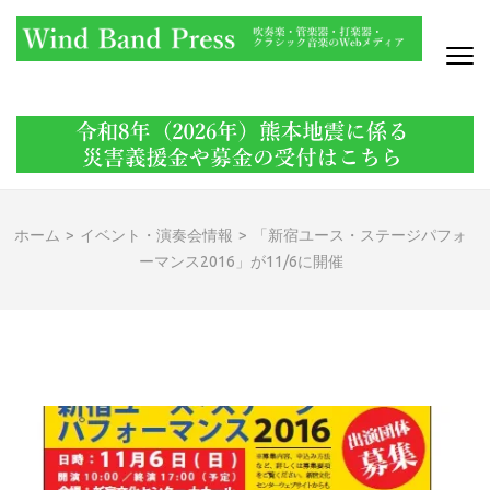
コ
ン
テ
ン
WIND BAND PRESS
吹奏楽・管楽器・打楽器・クラシック音楽のWebメディア
ツ
へ
ス
キ
ッ
ホーム
>
イベント・演奏会情報
>
「新宿ユース・ステージパフォ
プ
ーマンス2016」が11/6に開催
(Enter
を
押
す)