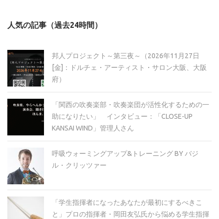
ー
カ
人気の記事（過去24時間）
イ
ブ
邦人プロジェクト～第三夜～（2026年11月27日
[金]：ドルチェ・アーティスト・サロン大阪、大阪
府）
「関西の吹奏楽部・吹奏楽団が活性化するための一
助になりたい」 インタビュー：「CLOSE-UP
KANSAI WIND」管理人さん
呼吸ウォーミングアップ&トレーニング BY バジ
ル・クリッツァー
「学生指揮者になったあなたが最初にするべきこ
と」プロの指揮者・岡田友弘氏から悩める学生指揮