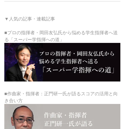
▼人気の記事・連載記事
■プロの指揮者・岡田友弘氏から悩める学生指揮者へ送
る「スーパー学指揮への道」
■作曲家・指揮者：正門研一氏が語るスコアの活用と向
き合い方