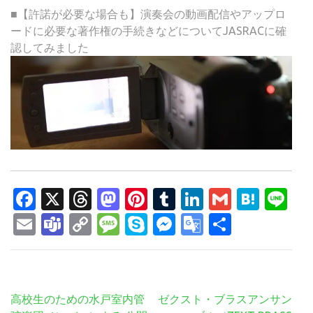
■【許諾が必要な場合も】演奏会の動画配信やアップロ
ードに必要な著作権の手続きなどについてJASRACに確
認してみました
Facebook
X
Threads
Mastodon
Pinterest
Tumblr
LinkedIn
Gmail
Hate
Li
Email
Teams
Copy
Message
Skype
Messenger
Google
共
Link
Translate
有
投
高校生のための水戸室内管
ゼクスト・ブラスアンサン