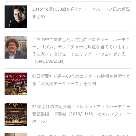
2016年6月に50歳を迎えたトーマス・ドス氏の近況
まとめ
「曲の中で探求したい特定のメロディー、ハーモニ
ー、リズム、テクスチャーに焦点を当てています」
作曲家インタビュー：エリック・イウェイゼン氏
（ERIC EWAZEN）
朝日新聞社が過去80年のコンクール情報を検索でき
る「吹奏楽データベース」を公開
21年ぶりの福岡公演！ベルリン・フィルハーモニー
管弦楽団 演奏会（2019/11/16：福岡シンフォニー
ホール）