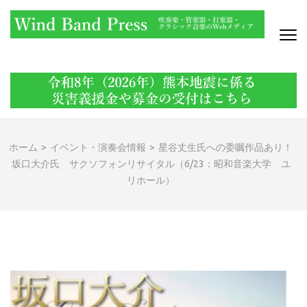
コ
ン
テ
ン
WIND BAND PRESS
吹奏楽・管楽器・打楽器・クラシック音楽のWebメディア
ツ
へ
ス
キ
ッ
ホーム
>
イベント・演奏会情報
>
星谷丈生氏への委嘱作品あり！
プ
坂口大介氏 サクソフォンリサイタル（6/23：昭和音楽大学 ユ
(Enter
リホール）
を
押
す)