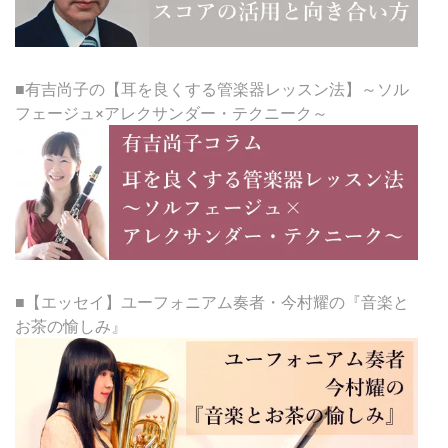
■有吉尚子の【耳を良くする管楽器レッスン法】～ソル
フェージュ×アレクサンダー・テクニーク～
■【エッセイ】ユーフォニアム奏者・今村耀の『音楽と
お茶の愉しみ』