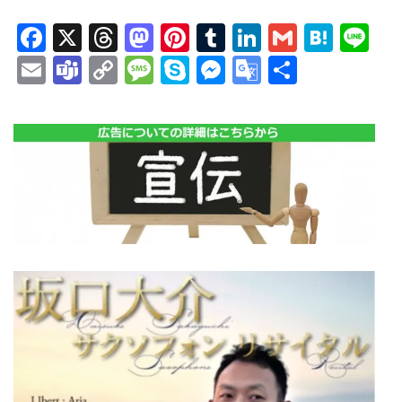
Facebook
X
Threads
Mastodon
Pinterest
Tumblr
LinkedIn
Gmail
Hate
Li
Email
Teams
Copy
Message
Skype
Messenger
Google
共
Link
Translate
有