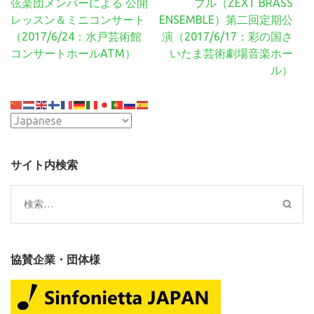
稿
弦楽団メンバーによる 公開
ブル（ZEXT BRASS
ナ
レッスン＆ミニコンサート
ENSEMBLE）第二回定期公
ビ
（2017/6/24：水戸芸術館
演（2017/6/17：彩の国さ
ゲ
コンサートホールATM）
いたま芸術劇場音楽ホー
ー
ル）
シ
ョ
ン
サイト内検索
検
索:
協賛企業・団体様