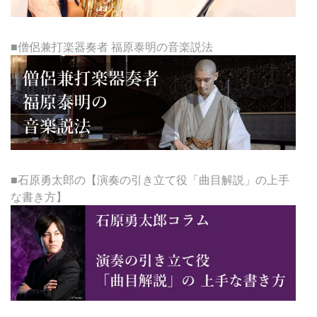
■僧侶兼打楽器奏者 福原泰明の音楽説法
■石原勇太郎の【演奏の引き立て役「曲目解説」の上手
な書き方】