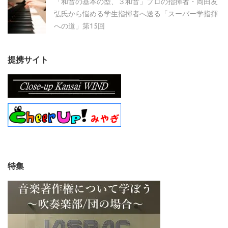
「和音の基本の型、３和音」プロの指揮者・岡田友
弘氏から悩める学生指揮者へ送る「スーパー学指揮
への道」第15回
提携サイト
特集