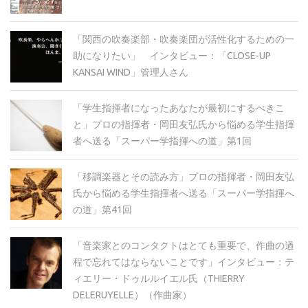
「関西の吹奏楽部・吹奏楽団が活性化するための一
助になりたい」 インタビュー：「CLOSE-UP
KANSAI WIND」管理人さん
「学生指揮者になったあなたが最初にするべきこ
と」プロの指揮者・岡田友弘氏から悩める学生指揮
者へ送る「スーパー学指揮への道」第1回
「移調楽器とその読み方」プロの指揮者・岡田友弘
氏から悩める学生指揮者へ送る「スーパー学指揮へ
の道」第41回
「音楽家とのコンタクトはとても重要で、作曲の過
程で忘れてはならないことです」インタビュー：テ
ィエリー・ドゥルルイエル氏（THIERRY
DELERUYELLE）（作曲家）