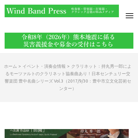
コ
ン
テ
ン
WIND BAND PRESS
吹奏楽・管楽器・打楽器・クラシック音楽のWebメディア
ツ
へ
ス
キ
ッ
ホーム
>
イベント・演奏会情報
>
クラリネット：持丸秀一郎によ
プ
るモーツァルトのクラリネット協奏曲あり！日本センチュリー交
(Enter
響楽団 豊中名曲シリーズ Vol.3（2017/9/30：豊中市立文化芸術セ
を
ンター）
押
す)