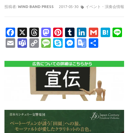
投稿者:
WIND BAND PRESS
2017-05-30
イベント・演奏会情報
Facebook
X
Threads
Mastodon
Pinterest
Tumblr
LinkedIn
Gmail
Hate
Li
Email
Teams
Copy
Message
Skype
Messenger
Google
共
Link
Translate
有