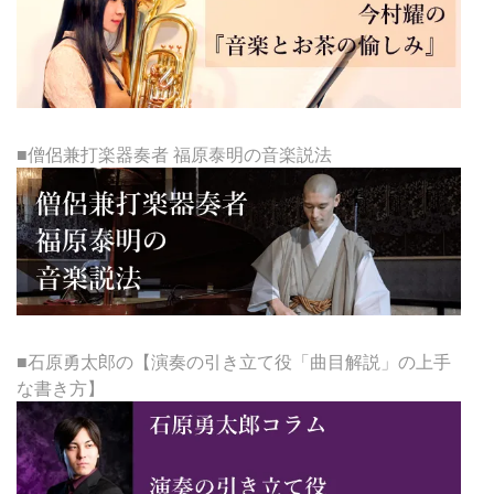
■僧侶兼打楽器奏者 福原泰明の音楽説法
■石原勇太郎の【演奏の引き立て役「曲目解説」の上手
な書き方】