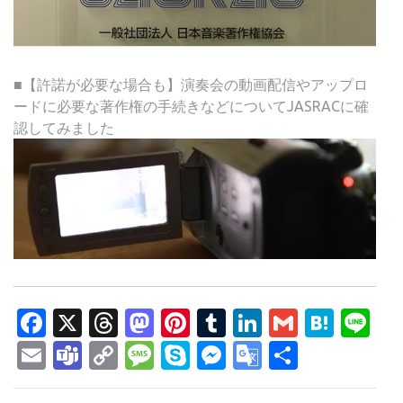
■【許諾が必要な場合も】演奏会の動画配信やアップロ
ードに必要な著作権の手続きなどについてJASRACに確
認してみました
Facebook
X
Threads
Mastodon
Pinterest
Tumblr
LinkedIn
Gmail
Hate
Li
Email
Teams
Copy
Message
Skype
Messenger
Google
共
Link
Translate
有