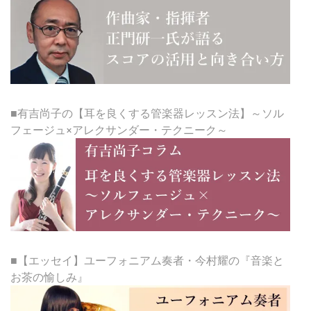
■有吉尚子の【耳を良くする管楽器レッスン法】～ソル
フェージュ×アレクサンダー・テクニーク～
■【エッセイ】ユーフォニアム奏者・今村耀の『音楽と
お茶の愉しみ』