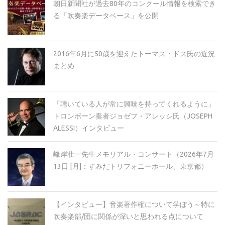
朝日新聞社が過去80年のコンクール情報を検索でき
る「吹奏楽データベース」を公開
2016年6月に50歳を迎えたトーマス・ドス氏の近況
まとめ
「聴いている人が常に興味を持ってくれるように」
トロンボーン奏者ジョゼフ・アレッシ氏（JOSEPH
ALESSI）インタビュー
峰岸壮一先生メモリアル・コンサート（2026年7月
13日 [月]：すみだトリフォニーホール、東京都）
【インタビュー】音楽著作権について学ぼう～特に
吹奏楽部/団に関係が深いと思われる点について