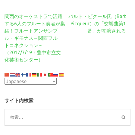
投
関西のオーケストラで活躍
バルト・ピクール氏（Bart
稿
する6人のフルート奏者が集
Picqueur）の「交響曲第1
ナ
結！フルートアンサンブ
番」が初演される
ビ
ル・ギモナス～関西フルー
ゲ
トコネクション～
ー
（2017/7/19：豊中市立文
シ
化芸術センター）
ョ
ン
サイト内検索
検
索: