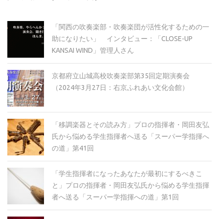
イ
ブ
「関西の吹奏楽部・吹奏楽団が活性化するための一
助になりたい」 インタビュー：「CLOSE-UP
KANSAI WIND」管理人さん
京都府立山城高校吹奏楽部第35回定期演奏会
（2024年3月27日：右京ふれあい文化会館）
「移調楽器とその読み方」プロの指揮者・岡田友弘
氏から悩める学生指揮者へ送る「スーパー学指揮へ
の道」第41回
「学生指揮者になったあなたが最初にするべきこ
と」プロの指揮者・岡田友弘氏から悩める学生指揮
者へ送る「スーパー学指揮への道」第1回