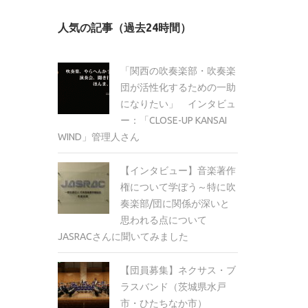
カ
人気の記事（過去24時間）
イ
ブ
「関西の吹奏楽部・吹奏楽
団が活性化するための一助
になりたい」 インタビュ
ー：「CLOSE-UP KANSAI
WIND」管理人さん
【インタビュー】音楽著作
権について学ぼう～特に吹
奏楽部/団に関係が深いと
思われる点について
JASRACさんに聞いてみました
【団員募集】ネクサス・ブ
ラスバンド（茨城県水戸
市・ひたちなか市）