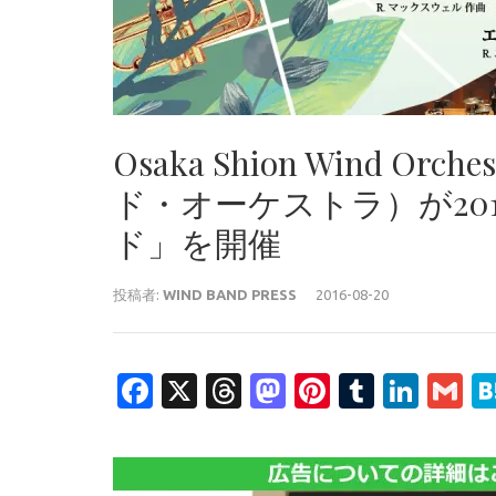
Osaka Shion Wind 
ド・オーケストラ）が2016
ド」を開催
投稿者:
WIND BAND PRESS
2016-08-20
Facebook
X
Threads
Mastodon
Pinterest
Tumblr
Link
G