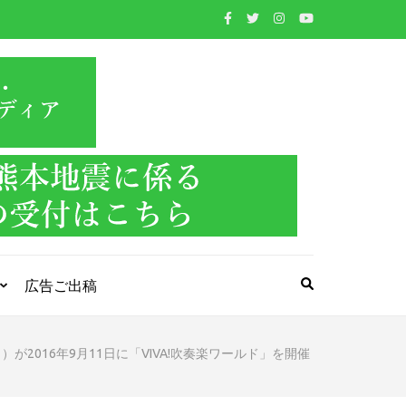
WIND BAND
吹奏楽・管楽器・打楽器・クラシック音楽のWebメ
ディア
PRESS
広告ご出稿
ストラ）が2016年9月11日に「VIVA!吹奏楽ワールド」を開催