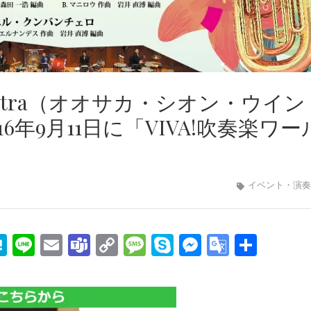
Orchestra（オオサカ・シオン・ウイン
年9月11日に「VIVA!吹奏楽ワー
イベント・演奏
edIn
mail
Hatena
Line
Email
Teams
Copy
Message
Skype
Messenge
Google
共
Link
Transla
有