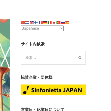
サイト内検索
検
索:
協賛企業・団体様
営業日・休業日について