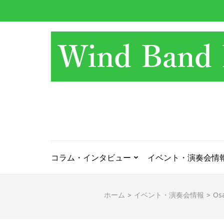
コ
ン
テ
ン
ツ
へ
ス
キ
ッ
プ
(Enter
を
押
コラム・インタビュー
イベント・演奏会情
す)
ホーム
>
イベント・演奏会情報
>
Os