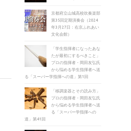
京都府立山城高校吹奏楽部
第35回定期演奏会（2024
年3月27日：右京ふれあい
文化会館）
「学生指揮者になったあな
たが最初にするべきこと」
プロの指揮者・岡田友弘氏
から悩める学生指揮者へ送
る「スーパー学指揮への道」第1回
「移調楽器とその読み方」
プロの指揮者・岡田友弘氏
から悩める学生指揮者へ送
る「スーパー学指揮への
道」第41回