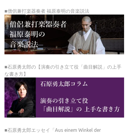
■僧侶兼打楽器奏者 福原泰明の音楽説法
■石原勇太郎の【演奏の引き立て役「曲目解説」の上手
な書き方】
■石原勇太郎エッセイ「Aus einem Winkel der