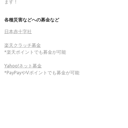
ます！
各種災害などへの募金など
日本赤十字社
楽天クラッチ募金
*楽天ポイントでも募金が可能
Yahoo!ネット募金
*PayPayやVポイントでも募金が可能
(C) ONSA / Wind Band Press このサイトで使用されてい
る画像およびテキストを無断転載することを禁じます。