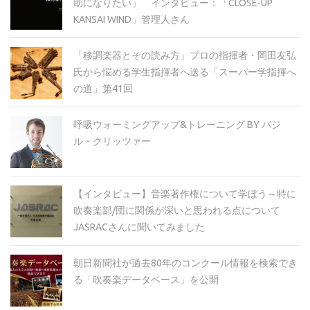
助になりたい」 インタビュー：「CLOSE-UP
KANSAI WIND」管理人さん
「移調楽器とその読み方」プロの指揮者・岡田友弘
氏から悩める学生指揮者へ送る「スーパー学指揮へ
の道」第41回
呼吸ウォーミングアップ&トレーニング BY バジ
ル・クリッツァー
【インタビュー】音楽著作権について学ぼう～特に
吹奏楽部/団に関係が深いと思われる点について
JASRACさんに聞いてみました
朝日新聞社が過去80年のコンクール情報を検索でき
る「吹奏楽データベース」を公開