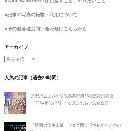
■Wind Band Pressが目指すこと、やりたいこと
■記事や写真の転載・利用について
■その他各種お問い合わせはこちらから
アーカイブ
ア
ー
カ
人気の記事（過去24時間）
イ
ブ
京都府立山城高校吹奏楽部第35回定期演奏会
（2024年3月27日：右京ふれあい文化会館）
「関西の吹奏楽部・吹奏楽団が活性化するための一