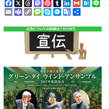
Facebook
X
Threads
Mastodon
Pinterest
Tumblr
LinkedIn
Gmail
Hate
Li
Email
Teams
Copy
Message
Skype
Messenger
Google
共
Link
Translate
有