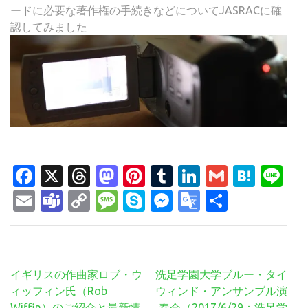
ードに必要な著作権の手続きなどについてJASRACに確
認してみました
Facebook
X
Threads
Mastodon
Pinterest
Tumblr
LinkedIn
Gmail
Hate
Li
Email
Teams
Copy
Message
Skype
Messenger
Google
共
Link
Translate
有
投
イギリスの作曲家ロブ・ウ
洗足学園大学ブルー・タイ
稿
ィッフィン氏（Rob
ウィンド・アンサンブル演
ナ
Wiffin）のご紹介と最新情
奏会（2017/6/29：洗足学