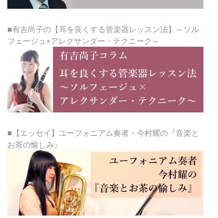
■有吉尚子の【耳を良くする管楽器レッスン法】～ソル
フェージュ×アレクサンダー・テクニーク～
■【エッセイ】ユーフォニアム奏者・今村耀の『音楽と
お茶の愉しみ』