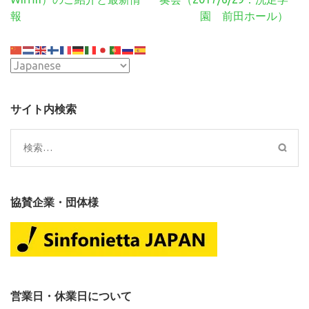
ビ
報
園 前田ホール）
ゲ
ー
シ
ョ
ン
サイト内検索
検
索:
協賛企業・団体様
営業日・休業日について