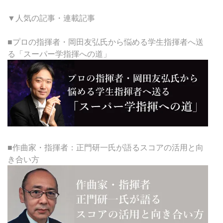
▼人気の記事・連載記事
■プロの指揮者・岡田友弘氏から悩める学生指揮者へ送
る「スーパー学指揮への道」
■作曲家・指揮者：正門研一氏が語るスコアの活用と向
き合い方