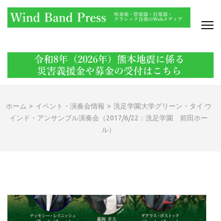
コ
ン
テ
ン
WIND BAND PRESS
吹奏楽・管楽器・打楽器・クラシック音楽のWebメディア
ツ
へ
ス
キ
ッ
ホーム
>
イベント・演奏会情報
>
洗足学園大学グリーン・タイ ウ
プ
インド・アンサンブル演奏会（2017/6/22：洗足学園 前田ホー
(Enter
ル）
を
押
す)