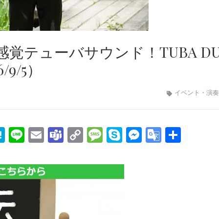
覚テューバサウンド！TUBA DU
6/9/5）
イベント・演奏
edIn
mail
Hatena
Line
Email
Teams
Copy
Message
Skype
Messenge
Google
共
Link
Transla
有