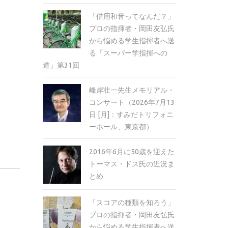
「借用和音ってなんだ？」
プロの指揮者・岡田友弘氏
から悩める学生指揮者へ送
る「スーパー学指揮への
道」第31回
峰岸壮一先生メモリアル・
コンサート（2026年7月13
日 [月]：すみだトリフォニ
ーホール、東京都）
2016年6月に50歳を迎えた
トーマス・ドス氏の近況ま
とめ
「スコアの種類を知ろう」
プロの指揮者・岡田友弘氏
から悩める学生指揮者へ送