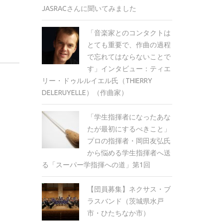
JASRACさんに聞いてみました
「音楽家とのコンタクトは
とても重要で、作曲の過程
で忘れてはならないことで
す」インタビュー：ティエ
リー・ドゥルルイエル氏（THIERRY
DELERUYELLE）（作曲家）
「学生指揮者になったあな
たが最初にするべきこと」
プロの指揮者・岡田友弘氏
から悩める学生指揮者へ送
る「スーパー学指揮への道」第1回
【団員募集】ネクサス・ブ
ラスバンド（茨城県水戸
市・ひたちなか市）