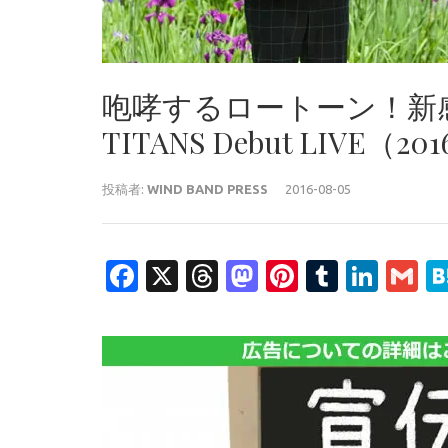
咆哮するロートーン！新感
TITANS Debut LIVE（201
投稿者:
WIND BAND PRESS
2016-08-05
Facebook
X
Threads
Mastodon
Pinterest
Tumblr
Link
G