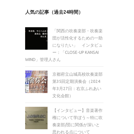
カ
人気の記事（過去24時間）
イ
ブ
「関西の吹奏楽部・吹奏楽
団が活性化するための一助
になりたい」 インタビュ
ー：「CLOSE-UP KANSAI
WIND」管理人さん
京都府立山城高校吹奏楽部
第35回定期演奏会（2024
年3月27日：右京ふれあい
文化会館）
【インタビュー】音楽著作
権について学ぼう～特に吹
奏楽部/団に関係が深いと
思われる点について