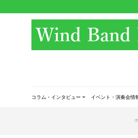
コ
ン
テ
ン
ツ
へ
ス
キ
ッ
プ
(Enter
を
押
コラム・インタビュー
イベント・演奏会情
す)