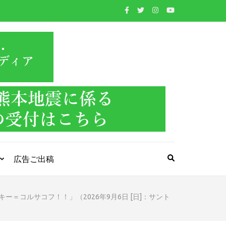
WIND BAND
吹奏楽・管楽器・打楽器・クラシック音楽のWebメ
ディア
PRESS
広告ご出稿
＝コルサコフ！！」（2026年9月6日 [日]：サント