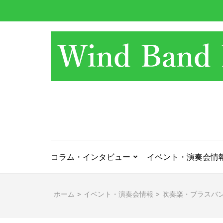
コ
ン
テ
ン
ツ
へ
ス
キ
ッ
プ
(Enter
を
押
コラム・インタビュー
イベント・演奏会情
す)
ホーム
>
イベント・演奏会情報
>
吹奏楽・ブラスバ