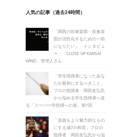
カ
人気の記事（過去24時間）
イ
ブ
「関西の吹奏楽部・吹奏楽
団が活性化するための一助
になりたい」 インタビュ
ー：「CLOSE-UP KANSAI
WIND」管理人さん
「学生指揮者になったあな
たが最初にするべきこと」
プロの指揮者・岡田友弘氏
から悩める学生指揮者へ送
る「スーパー学指揮への道」第1回
「楽曲をより魅力的なもの
にする減7の和音」プロの
指揮者・岡田友弘氏から悩