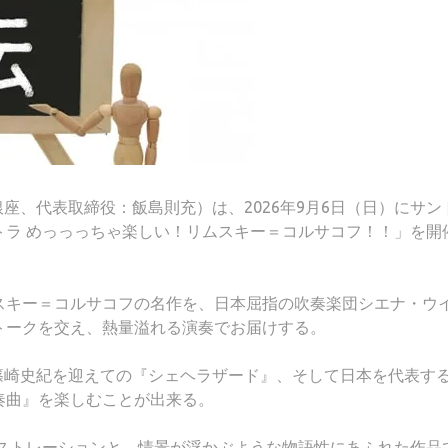
央区銀座、代表取締役：飯島則充）は、2026年9月6日（日）にサン
トラ めっっっちゃ楽しい！リムスキー＝コルサコフ！！」を開
スキー＝コルサコフの名作を、日本屈指の吹奏楽団シエナ・ウ
トークを交え、熱量溢れる演奏でお届けする。
篠崎史紀を迎えての『シェヘラザード』、そして日本を代表す
奏曲』を楽しむことが出来る。
ケストレーションと、情景が浮かぶような物語性にあふれた作品