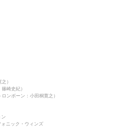
寛之）
：篠崎史紀）
トロンボーン：小田桐寛之）
ョン
ンフォニック・ウィンズ