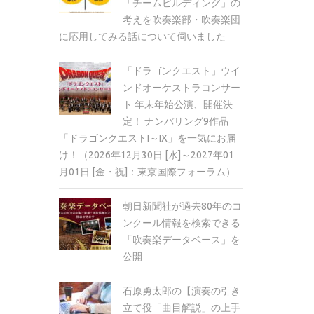
「チームビルディング」の
考えを吹奏楽部・吹奏楽団
に応用してみる話について伺いました
「ドラゴンクエスト」ウイ
ンドオーケストラコンサー
ト 年末年始公演、開催決
定！ ナンバリング9作品
「ドラゴンクエストI～IX」を一気にお届
け！（2026年12月30日 [水]～2027年01
月01日 [金・祝]：東京国際フォーラム）
朝日新聞社が過去80年のコ
ンクール情報を検索できる
「吹奏楽データベース」を
公開
石原勇太郎の【演奏の引き
立て役「曲目解説」の上手