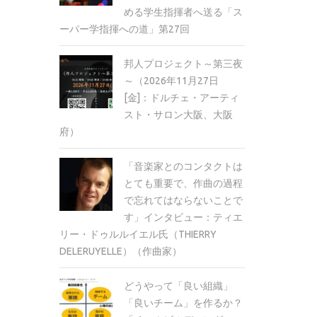
める学生指揮者へ送る「ス
ーパー学指揮への道」第27回
邦人プロジェクト～第三夜
～（2026年11月27日
[金]：ドルチェ・アーティ
スト・サロン大阪、大阪
府）
「音楽家とのコンタクトは
とても重要で、作曲の過程
で忘れてはならないことで
す」インタビュー：ティエ
リー・ドゥルルイエル氏（THIERRY
DELERUYELLE）（作曲家）
どうやって「良い組織」
「良いチーム」を作るか？