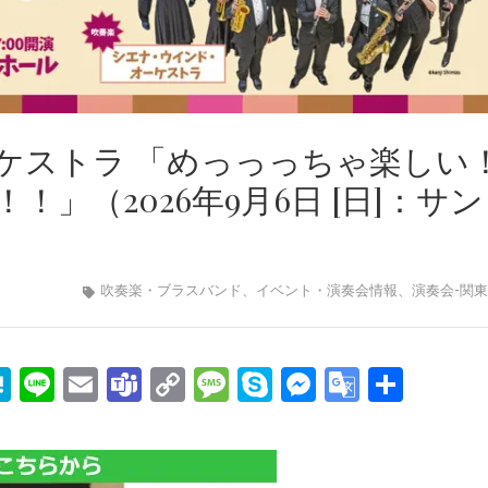
ケストラ 「めっっっちゃ楽しい
」（2026年9月6日 [日]：サ
吹奏楽・ブラスバンド
、
イベント・演奏会情報
、
演奏会-関
edIn
mail
Hatena
Line
Email
Teams
Copy
Message
Skype
Messenge
Google
共
Link
Transla
有