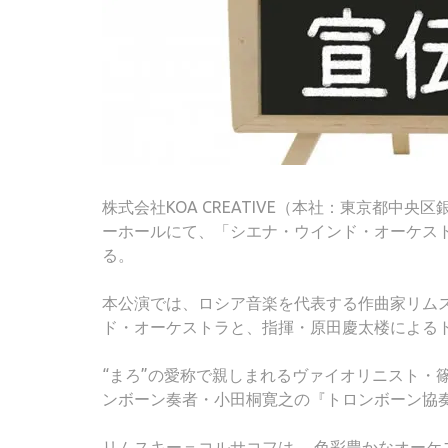
株式会社KOA CREATIVE（本社：東京都中
ーホールにて、「シエナ・ウインド・オーケス
る。
本公演では、ロシア音楽を代表する作曲家リム
ド・オーケストラと、指揮・原田慶太楼による
“まろ”の愛称で親しまれるヴァイオリニスト・
ンボーン奏者・小田桐寛之の『トロンボーン協
リムスキー＝コルサコフは、 色彩豊かなオー