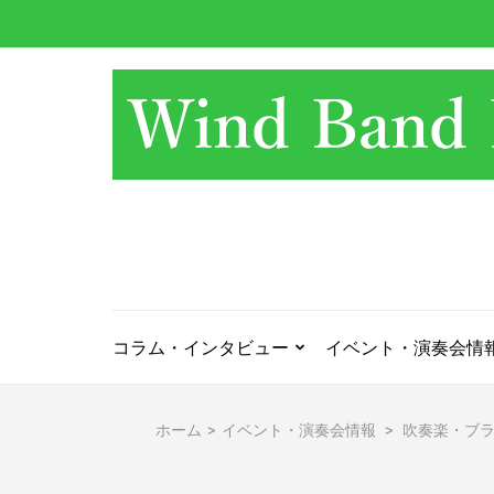
コ
ン
テ
ン
ツ
へ
ス
キ
ッ
プ
(Enter
を
押
コラム・インタビュー
イベント・演奏会情
す)
ホーム
>
イベント・演奏会情報
>
吹奏楽・ブ