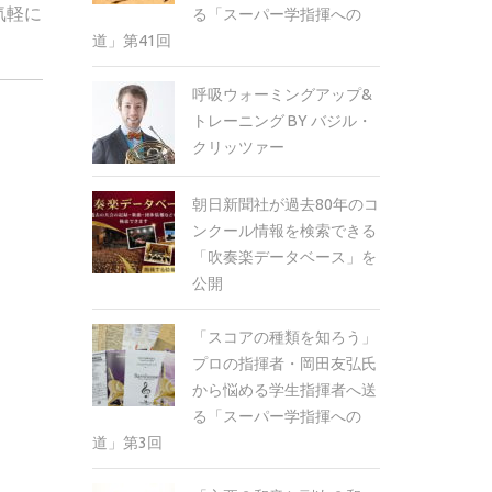
気軽に
る「スーパー学指揮への
道」第41回
呼吸ウォーミングアップ&
トレーニング BY バジル・
クリッツァー
朝日新聞社が過去80年のコ
ンクール情報を検索できる
「吹奏楽データベース」を
公開
「スコアの種類を知ろう」
プロの指揮者・岡田友弘氏
から悩める学生指揮者へ送
る「スーパー学指揮への
道」第3回