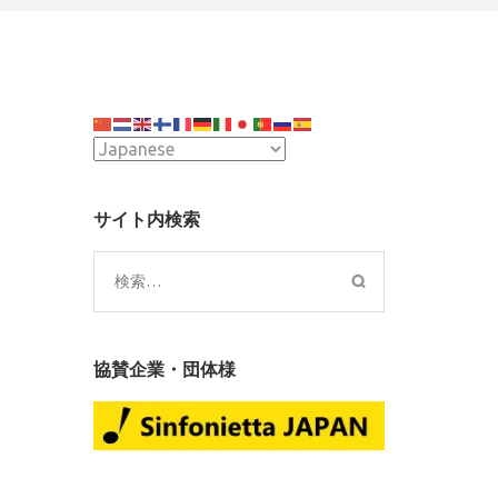
r
サイト内検索
te
検
索:
協賛企業・団体様