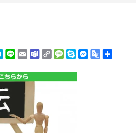
edIn
mail
Hatena
Line
Email
Teams
Copy
Message
Skype
Messenge
Google
共
Link
Transla
有