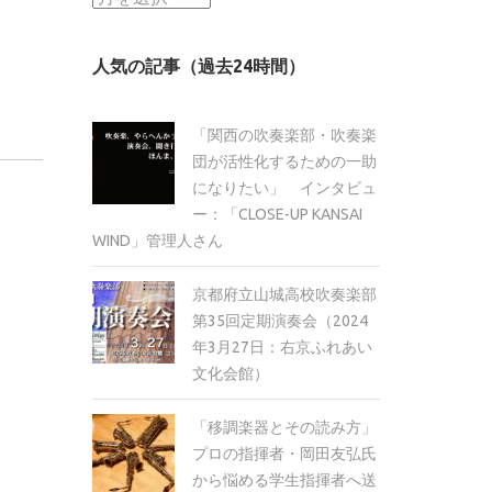
ー
カ
人気の記事（過去24時間）
イ
ブ
「関西の吹奏楽部・吹奏楽
団が活性化するための一助
になりたい」 インタビュ
ー：「CLOSE-UP KANSAI
WIND」管理人さん
京都府立山城高校吹奏楽部
第35回定期演奏会（2024
年3月27日：右京ふれあい
文化会館）
「移調楽器とその読み方」
プロの指揮者・岡田友弘氏
から悩める学生指揮者へ送