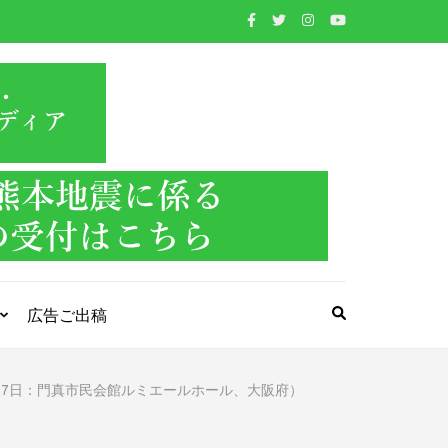
WIND BAND
吹奏楽・管楽器・打楽器・クラシック音楽のWebメ
ディア
PRESS
広告ご出稿
月27日：門真市民会館ルミエールホール、大阪府）