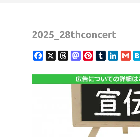
2025_28thconcert
Facebook
X
Threads
Mastodon
Pinterest
Tumblr
Link
G