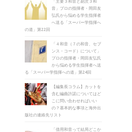
「主要３和音と副次３和
音」プロの指揮者・岡田友
弘氏から悩める学生指揮者
へ送る「スーパー学指揮へ
の道」第22回
「４和音（７の和音、セブ
ンス・コード）について」
プロの指揮者・岡田友弘氏
から悩める学生指揮者へ送
る「スーパー学指揮への道」第24回
【編集長コラム】カットを
含む編曲許諾についてはど
こに問い合わせればいい
の？基本的な事項と海外出
版社の連絡先リスト
「借用和音って結局どこか