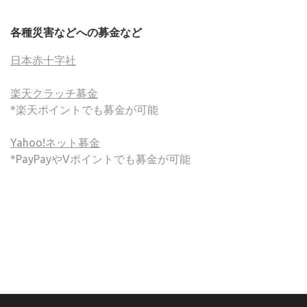
各種災害などへの募金など
日本赤十字社
楽天クラッチ募金
*楽天ポイントでも募金が可能
Yahoo!ネット募金
*PayPayやVポイントでも募金が可能
(C) ONSA / Wind Band Press このサイトで使用されてい
る画像およびテキストを無断転載することを禁じます。