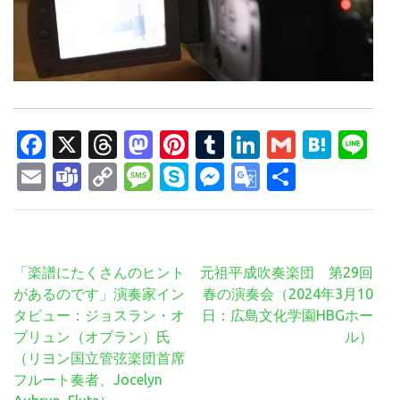
Facebook
X
Threads
Mastodon
Pinterest
Tumblr
LinkedIn
Gmail
Hate
Li
Email
Teams
Copy
Message
Skype
Messenger
Google
共
Link
Translate
有
投
「楽譜にたくさんのヒント
元祖平成吹奏楽団 第29回
稿
があるのです」演奏家イン
春の演奏会（2024年3月10
ナ
タビュー：ジョスラン・オ
日：広島文化学園HBGホー
ビ
ブリュン（オブラン）氏
ル）
ゲ
（リヨン国立管弦楽団首席
ー
フルート奏者、Jocelyn
シ