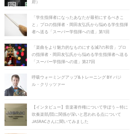
府）
「学生指揮者になったあなたが最初にするべきこ
と」プロの指揮者・岡田友弘氏から悩める学生指揮
者へ送る「スーパー学指揮への道」第1回
「楽曲をより魅力的なものにする減7の和音」プロ
の指揮者・岡田友弘氏から悩める学生指揮者へ送る
「スーパー学指揮への道」第27回
呼吸ウォーミングアップ&トレーニング BY バジ
ル・クリッツァー
【インタビュー】音楽著作権について学ぼう～特に
吹奏楽部/団に関係が深いと思われる点について
JASRACさんに聞いてみました