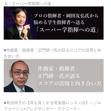
る「スーパー学指揮への道」
■作曲家・指揮者：正門研一氏が語るスコアの活用と向
き合い方
■有吉尚子の【耳を良くする管楽器レッスン法】～ソル
フェージュ×アレクサンダー・テクニーク～