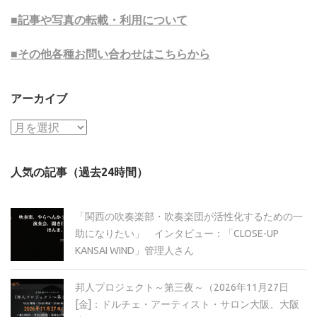
■記事や写真の転載・利用について
■その他各種お問い合わせはこちらから
アーカイブ
ア
ー
カ
人気の記事（過去24時間）
イ
ブ
「関西の吹奏楽部・吹奏楽団が活性化するための一
助になりたい」 インタビュー：「CLOSE-UP
KANSAI WIND」管理人さん
邦人プロジェクト～第三夜～（2026年11月27日
[金]：ドルチェ・アーティスト・サロン大阪、大阪