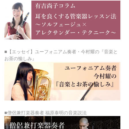
■【エッセイ】ユーフォニアム奏者・今村耀の『音楽と
お茶の愉しみ』
■僧侶兼打楽器奏者 福原泰明の音楽説法