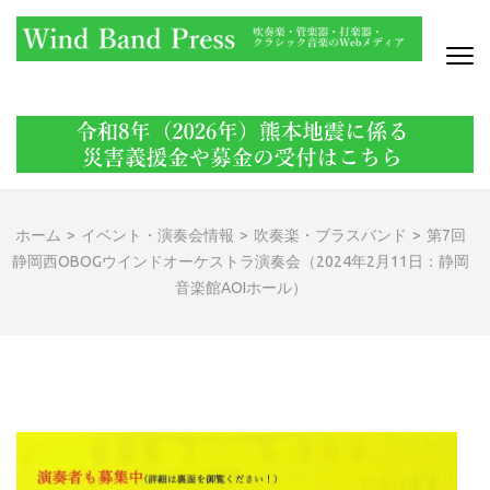
コ
ン
テ
ン
WIND BAND PRESS
吹奏楽・管楽器・打楽器・クラシック音楽のWebメディア
ツ
へ
ス
キ
ッ
ホーム
>
イベント・演奏会情報
>
吹奏楽・ブラスバンド
>
第7回
プ
静岡西OBOGウインドオーケストラ演奏会（2024年2月11日：静岡
(Enter
音楽館AOIホール）
を
押
す)