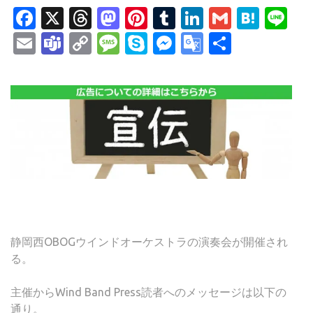
Facebook
X
Threads
Mastodon
Pinterest
Tumblr
LinkedIn
Gmail
Hate
Li
Email
Teams
Copy
Message
Skype
Messenger
Google
共
Link
Translate
有
静岡西OBOGウインドオーケストラの演奏会が開催され
る。
主催からWind Band Press読者へのメッセージは以下の
通り。