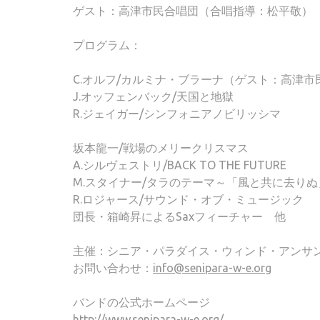
ゲスト：高津市民合唱団（合唱指導：松平敬）
プログラム：
C.オルフ/カルミナ・ブラーナ（ゲスト：高津市
J.オッフェンバック/天国と地獄
R.ジェイガー/シンフォニアノビリッシマ
坂本龍一/戦場のメリークリスマス
A.シルヴェストリ/BACK TO THE FUTURE
M.スタイナー/タラのテーマ～「風と共に去りぬ
R.ロジャース/サウンド・オブ・ミュージック
団長・箱崎昇によるSaxフィーチャー 他
主催：シニア・パラダイス・ウィンド・アンサ
お問い合わせ：
info@senipara-w-e.org
バンドの公式ホームページ
http://www.senipara-w-e.org/