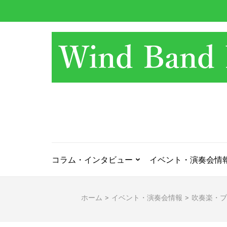
コ
ン
テ
ン
ツ
へ
ス
キ
ッ
プ
(Enter
を
押
コラム・インタビュー
イベント・演奏会情
す)
ホーム
>
イベント・演奏会情報
>
吹奏楽・ブ