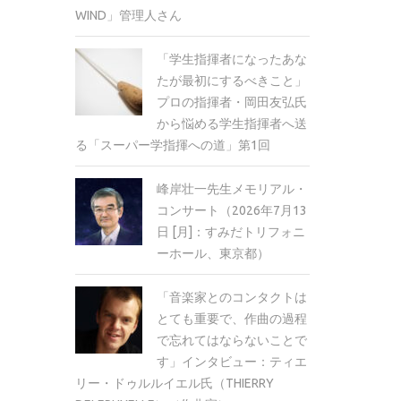
WIND」管理人さん
「学生指揮者になったあな
たが最初にするべきこと」
プロの指揮者・岡田友弘氏
から悩める学生指揮者へ送
る「スーパー学指揮への道」第1回
峰岸壮一先生メモリアル・
コンサート（2026年7月13
日 [月]：すみだトリフォニ
ーホール、東京都）
「音楽家とのコンタクトは
とても重要で、作曲の過程
で忘れてはならないことで
す」インタビュー：ティエ
リー・ドゥルルイエル氏（THIERRY