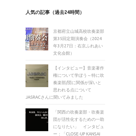
カ
人気の記事（過去24時間）
イ
ブ
京都府立山城高校吹奏楽部
第35回定期演奏会（2024
年3月27日：右京ふれあい
文化会館）
【インタビュー】音楽著作
権について学ぼう～特に吹
奏楽部/団に関係が深いと
思われる点について
JASRACさんに聞いてみました
「関西の吹奏楽部・吹奏楽
団が活性化するための一助
になりたい」 インタビュ
ー：「CLOSE-UP KANSAI