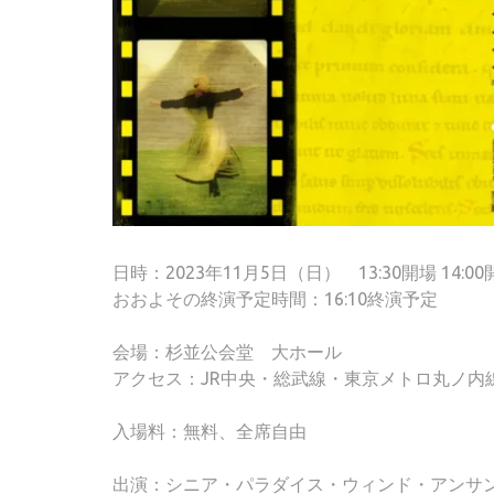
日時：2023年11月5日（日） 13:30開場 14:00
おおよその終演予定時間：16:10終演予定
会場：杉並公会堂 大ホール
アクセス：JR中央・総武線・東京メトロ丸ノ内
入場料：無料、全席自由
出演：シニア・パラダイス・ウィンド・アンサ