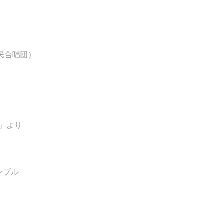
民合唱団）
」より
ンブル