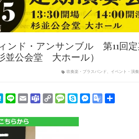
ィンド・アンサンブル 第11回定
日：杉並公会堂 大ホール）
吹奏楽・ブラスバンド
、
イベント・演奏
edIn
mail
Hatena
Line
Email
Teams
Copy
Message
Skype
Messenge
Google
共
Link
Transla
有