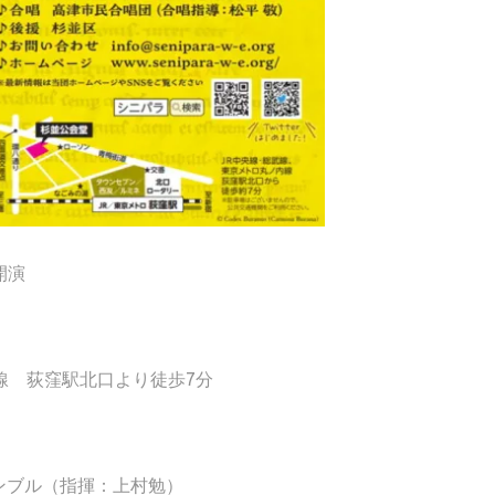
開演
線 荻窪駅北口より徒歩7分
ンブル（指揮：上村勉）