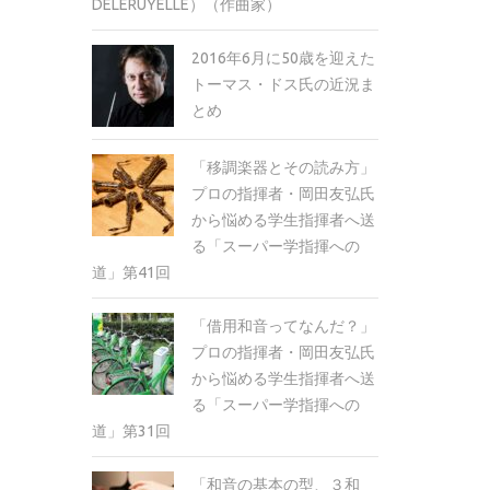
DELERUYELLE）（作曲家）
2016年6月に50歳を迎えた
トーマス・ドス氏の近況ま
とめ
「移調楽器とその読み方」
プロの指揮者・岡田友弘氏
から悩める学生指揮者へ送
る「スーパー学指揮への
道」第41回
「借用和音ってなんだ？」
プロの指揮者・岡田友弘氏
から悩める学生指揮者へ送
る「スーパー学指揮への
道」第31回
「和音の基本の型、３和