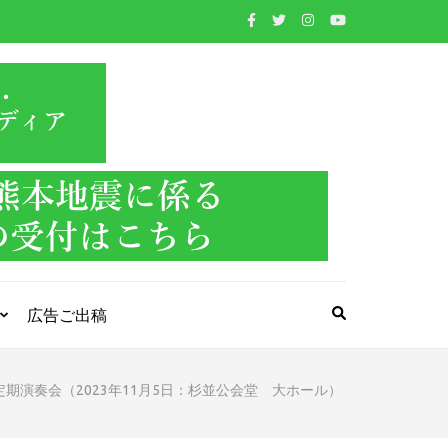
WIND BAND
吹奏楽・管楽器・打楽器・クラシック音楽のWebメ
ディア
PRESS
広告ご出稿
期演奏会（2023年11月5日：杉並公会堂 大ホール）