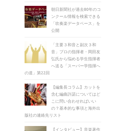
朝日新聞社が過去80年のコ
ンクール情報を検索できる
「吹奏楽データベース」を
公開
「主要３和音と副次３和
音」プロの指揮者・岡田友
弘氏から悩める学生指揮者
へ送る「スーパー学指揮へ
の道」第22回
【編集長コラム】カットを
含む編曲許諾についてはど
こに問い合わせればいい
の？基本的な事項と海外出
版社の連絡先リスト
【インタビュー】音楽著作