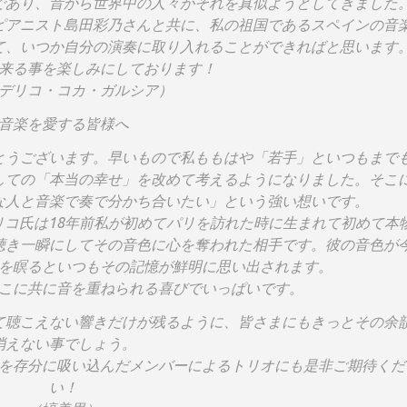
であり、昔から世界中の人々がそれを真似ようとしてきました
ピアニスト島田彩乃さんと共に、私の祖国であるスペインの音
て、いつか自分の演奏に取り入れることができればと思います
来る事を楽しみにしております！
デリコ・コカ・ガルシア）
音楽を愛する皆様へ
とうございます。早いもので私ももはや「若手」といつもまで
しての「本当の幸せ」を改めて考えるようになりました。そこ
な人と音楽で奏で分かち合いたい」という強い想いです。
コ氏は18年前私が初めてパリを訪れた時に生まれて初めて本
聴き一瞬にしてその音色に心を奪われた相手です。彼の音色が
を瞑るといつもその記憶が鮮明に思い出されます。
こに共に音を重ねられる喜びでいっぱいです。
て聴こえない響きだけが残るように、皆さまにもきっとその余
消えない事でしょう。
を存分に吸い込んだメンバーによるトリオにも是非ご期待くだ
い！