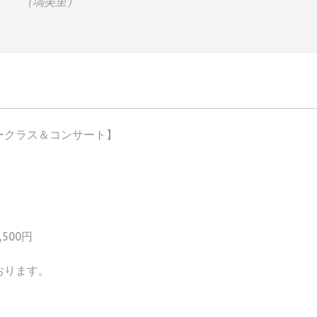
（塙美里）
ークラス＆コンサート】
500円
おります。