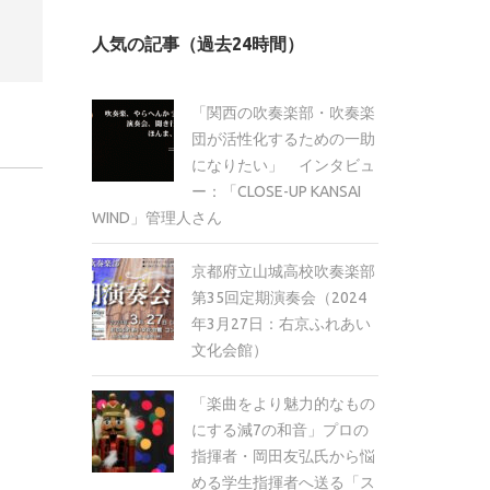
カ
人気の記事（過去24時間）
イ
ブ
「関西の吹奏楽部・吹奏楽
団が活性化するための一助
になりたい」 インタビュ
ー：「CLOSE-UP KANSAI
WIND」管理人さん
京都府立山城高校吹奏楽部
第35回定期演奏会（2024
年3月27日：右京ふれあい
文化会館）
「楽曲をより魅力的なもの
にする減7の和音」プロの
指揮者・岡田友弘氏から悩
める学生指揮者へ送る「ス