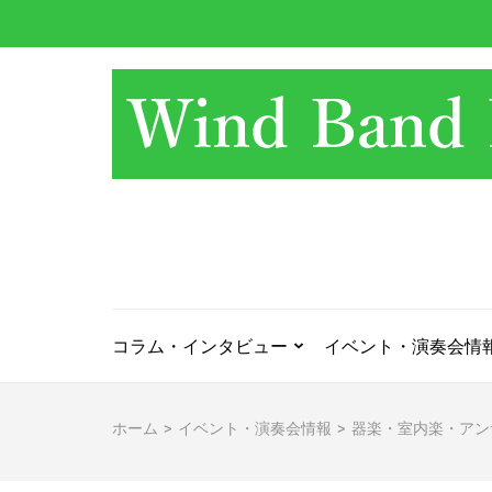
コ
ン
テ
ン
ツ
へ
ス
キ
ッ
プ
(Enter
を
押
コラム・インタビュー
イベント・演奏会情
す)
ホーム
>
イベント・演奏会情報
>
器楽・室内楽・アン