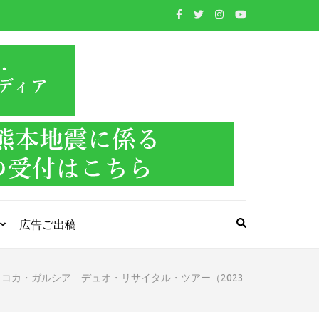
WIND BAND
吹奏楽・管楽器・打楽器・クラシック音楽のWebメ
ディア
PRESS
広告ご出稿
コカ・ガルシア デュオ・リサイタル・ツアー（2023