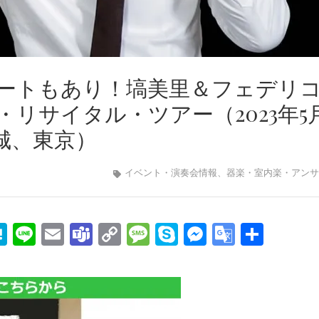
ートもあり！塙美里＆フェデリ
リサイタル・ツアー（2023年5
茨城、東京）
イベント・演奏会情報
、
器楽・室内楽・アンサ
edIn
mail
Hatena
Line
Email
Teams
Copy
Message
Skype
Messenge
Google
共
Link
Transla
有