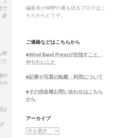
。フ
編集長がWBPの裏を語るブログはこ
楽で
ちらからどうぞ。
。皆
ご連絡などはこちらから
も呼
■Wind Band Pressが目指すこと、
にた
やりたいこと
物の
■記事や写真の転載・利用について
今の
■その他各種お問い合わせはこちら
から
韻は
アーカイブ
さ
ア
ー