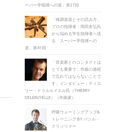
ーパー学指揮への道」第27回
「移調楽器とその読み方」
プロの指揮者・岡田友弘氏
から悩める学生指揮者へ送
る「スーパー学指揮への
道」第41回
「音楽家とのコンタクトは
とても重要で、作曲の過程
で忘れてはならないことで
す」インタビュー：ティエ
リー・ドゥルルイエル氏（THIERRY
DELERUYELLE）（作曲家）
呼吸ウォーミングアップ&
トレーニング BY バジル・
クリッツァー