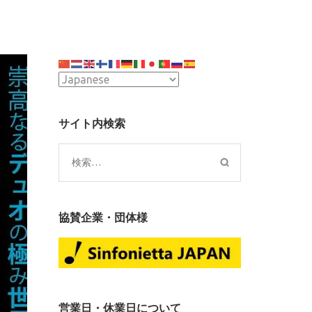
サイト内検索
検
索:
協賛企業・団体様
営業日・休業日について