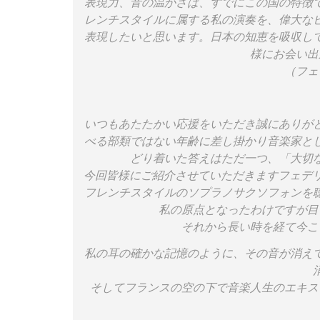
表現力、音の温かさは、すでにこの国の特徴
レンチスタイルに属する私の演奏を、偉大な
表現したいと思います。日本の知恵を吸収し
様にお会い出
（フェ
いつもあたたかい応援をいただき誠にありが
べる部類ではない年齢に差し掛かり音楽家と
どり着いた答えはただ一つ、「大切
今回皆様にご紹介させていただきますフェデリ
フレンチスタイルのソプラノサクソフォンを
私の原点となったわけですが目
それから長い時を経て今こ
私の耳の確かな記憶のように、その音が消え
そしてフランスの空の下で音楽人生のエキス