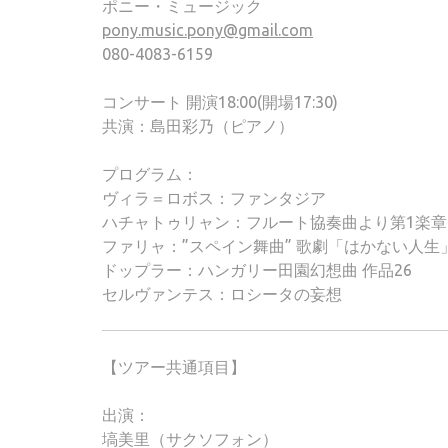
ポニー・ミュージック
pony.music.pony@gmail.com
080-4083-6159
コンサート 開演18:00(開場17:30)
共演：島田彩乃（ピアノ）
プログラム：
ヴィラ＝ロボス：ファンタジア
ハチャトゥリャン：フルート協奏曲より第1楽章
ファリャ：”スペイン舞曲” 歌劇「はかない人生
ドップラー：ハンガリー田園幻想曲 作品26
セルヴァンテス：ロシータの妄想
【ツアー共通項目】
出演：
塙美里（サクソフォン）