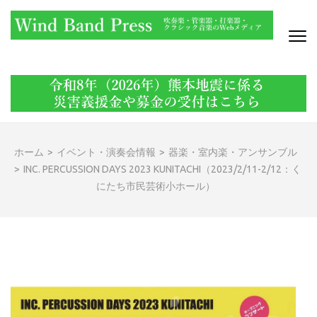
コ
ン
テ
ン
WIND BAND PRESS
吹奏楽・管楽器・打楽器・クラシック音楽のWebメディア
ツ
へ
ス
キ
ッ
ホーム
>
イベント・演奏会情報
>
器楽・室内楽・アンサンブル
プ
>
INC. PERCUSSION DAYS 2023 KUNITACHI（2023/2/11-2/12：く
(Enter
にたち市民芸術小ホール）
を
押
す)