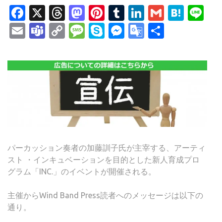
Facebook
X
Threads
Mastodon
Pinterest
Tumblr
LinkedIn
Gmail
Hate
Li
Email
Teams
Copy
Message
Skype
Messenger
Google
共
Link
Translate
有
パーカッション奏者の加藤訓子氏が主宰する、アーティ
スト ・インキュベーションを目的とした新人育成プロ
グラム「INC.」のイベントが開催される。
主催からWind Band Press読者へのメッセージは以下の
通り。