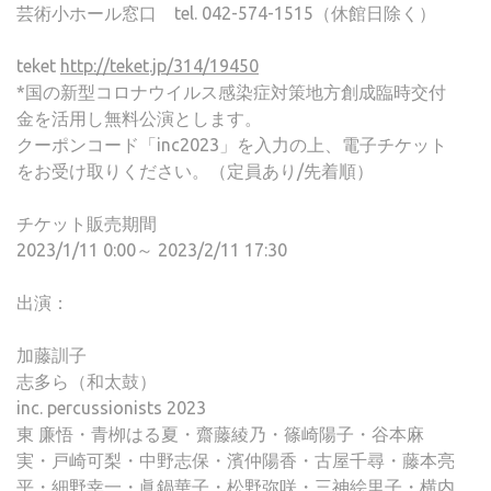
芸術小ホール窓口 tel. 042-574-1515（休館日除く）
teket
http://teket.jp/314/19450
*国の新型コロナウイルス感染症対策地方創成臨時交付
金を活用し無料公演とします。
クーポンコード「inc2023」を入力の上、電子チケット
をお受け取りください。（定員あり/先着順）
チケット販売期間
2023/1/11 0:00～ 2023/2/11 17:30
出演：
加藤訓子
志多ら（和太鼓）
inc. percussionists 2023
東 廉悟・青栁はる夏・齋藤綾乃・篠崎陽子・谷本麻
実・戸崎可梨・中野志保・濱仲陽香・古屋千尋・藤本亮
平・細野幸一・眞鍋華子・松野弥咲・三神絵里子・横内