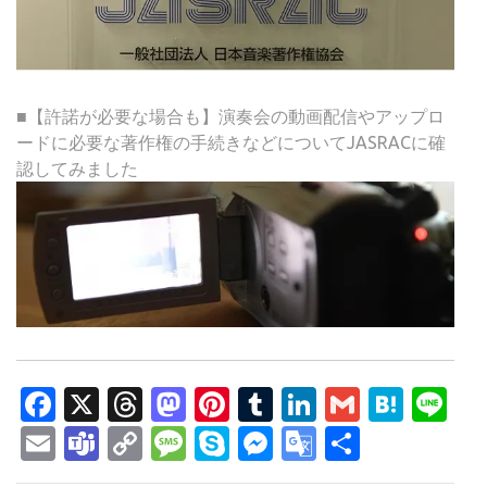
■【許諾が必要な場合も】演奏会の動画配信やアップロ
ードに必要な著作権の手続きなどについてJASRACに確
認してみました
Facebook
X
Threads
Mastodon
Pinterest
Tumblr
LinkedIn
Gmail
Hate
Li
Email
Teams
Copy
Message
Skype
Messenger
Google
共
Link
Translate
有