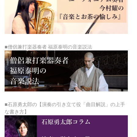
■僧侶兼打楽器奏者 福原泰明の音楽説法
■石原勇太郎の【演奏の引き立て役「曲目解説」の上手
な書き方】