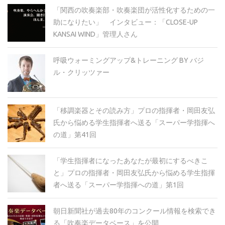
「関西の吹奏楽部・吹奏楽団が活性化するための一
助になりたい」 インタビュー：「CLOSE-UP
KANSAI WIND」管理人さん
呼吸ウォーミングアップ&トレーニング BY バジ
ル・クリッツァー
「移調楽器とその読み方」プロの指揮者・岡田友弘
氏から悩める学生指揮者へ送る「スーパー学指揮へ
の道」第41回
「学生指揮者になったあなたが最初にするべきこ
と」プロの指揮者・岡田友弘氏から悩める学生指揮
者へ送る「スーパー学指揮への道」第1回
朝日新聞社が過去80年のコンクール情報を検索でき
る「吹奏楽データベース」を公開