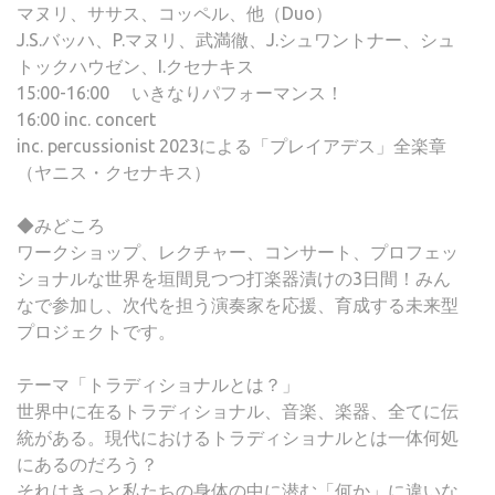
マヌリ、ササス、コッペル、他（Duo）
J.S.バッハ、P.マヌリ、武満徹、J.シュワントナー、シュ
トックハウゼン、I.クセナキス
15:00-16:00 いきなりパフォーマンス！
16:00 inc. concert
inc. percussionist 2023による「プレイアデス」全楽章
（ヤニス・クセナキス）
◆みどころ
ワークショップ、レクチャー、コンサート、プロフェッ
ショナルな世界を垣間見つつ打楽器漬けの3日間！みん
なで参加し、次代を担う演奏家を応援、育成する未来型
プロジェクトです。
テーマ「トラディショナルとは？」
世界中に在るトラディショナル、音楽、楽器、全てに伝
統がある。現代におけるトラディショナルとは一体何処
にあるのだろう？
それはきっと私たちの身体の中に潜む「何か」に違いな