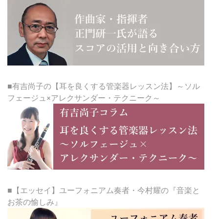
■有吉尚子の【耳を良くする管楽器レッスン法】～ソル
フェージュ×アレクサンダー・テクニーク～
■【エッセイ】ユーフォニアム奏者・今村耀の『音楽と
お茶の愉しみ』