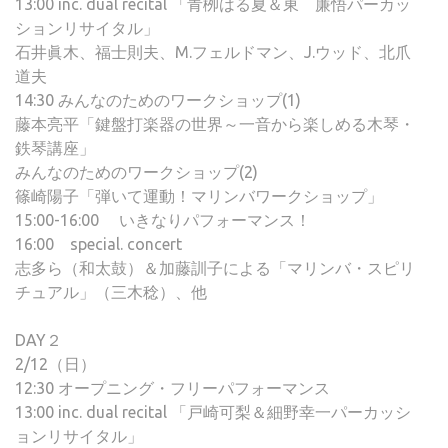
13:00 inc. dual recital 「青栁はる夏＆東 廉悟パーカッ
ションリサイタル」
石井眞木、福士則夫、M.フェルドマン、J.ウッド、北爪
道夫
14:30 みんなのためのワークショップ(1)
藤本亮平「鍵盤打楽器の世界～一音から楽しめる木琴・
鉄琴講座」
みんなのためのワークショップ(2)
篠崎陽子「弾いて運動！マリンバワークショップ」
15:00-16:00 いきなりパフォーマンス！
16:00 special. concert
志多ら（和太鼓）＆加藤訓子による「マリンバ・スピリ
チュアル」（三木稔）、他
DAY２
2/12（日）
12:30 オープニング・フリーパフォーマンス
13:00 inc. dual recital 「戸崎可梨＆細野幸一パーカッシ
ョンリサイタル」