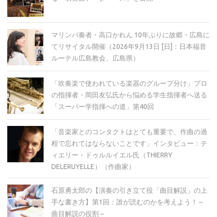
マリンバ奏者・高口かれん 10年ぶりに故郷・広島に
てリサイタル開催（2026年9月13日 [日]：日本福音
ルーテル広島教会、広島県）
「吹奏楽で使われている楽器のグループ分け」プロ
の指揮者・岡田友弘氏から悩める学生指揮者へ送る
「スーパー学指揮への道」第40回
「音楽家とのコンタクトはとても重要で、作曲の過
程で忘れてはならないことです」インタビュー：テ
ィエリー・ドゥルルイエル氏（THIERRY
DELERUYELLE）（作曲家）
石原勇太郎の【演奏の引き立て役「曲目解説」の上
手な書き方】第1回：誰が読むのかを考えよう！～
曲目解説の役割～