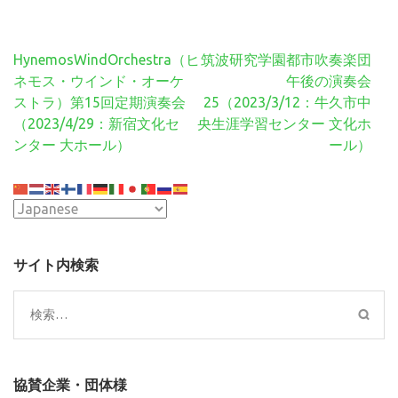
投
HynemosWindOrchestra（ヒ
筑波研究学園都市吹奏楽団
稿
ネモス・ウインド・オーケ
午後の演奏会
ナ
ストラ）第15回定期演奏会
25（2023/3/12：牛久市中
ビ
（2023/4/29：新宿文化セ
央生涯学習センター 文化ホ
ゲ
ンター 大ホール）
ール）
ー
シ
ョ
ン
サイト内検索
検
索:
協賛企業・団体様