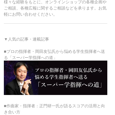
様々な経験をもとに、オンラインショップの各種企画や
ご相談、各種広報に関するご相談などを承ります。お気
軽にお問い合わせください。
▼人気の記事・連載記事
■プロの指揮者・岡田友弘氏から悩める学生指揮者へ送
る「スーパー学指揮への道」
■作曲家・指揮者：正門研一氏が語るスコアの活用と向
き合い方