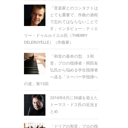
「音楽家とのコンタクトは
とても重要で、作曲の過程
で忘れてはならないことで
す」インタビュー：ティエ
リー・ドゥルルイエル氏（THIERRY
DELERUYELLE）（作曲家）
「和音の基本の型、３和
音」プロの指揮者・岡田友
弘氏から悩める学生指揮者
へ送る「スーパー学指揮へ
の道」第15回
2016年6月に50歳を迎えた
トーマス・ドス氏の近況ま
とめ
「ドリアの和音」プロの指