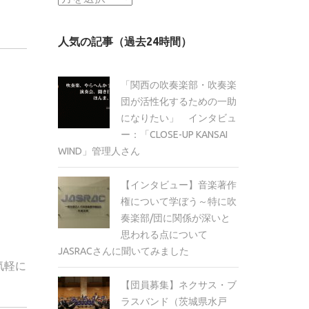
ー
カ
人気の記事（過去24時間）
イ
ブ
「関西の吹奏楽部・吹奏楽
団が活性化するための一助
になりたい」 インタビュ
ー：「CLOSE-UP KANSAI
WIND」管理人さん
【インタビュー】音楽著作
権について学ぼう～特に吹
奏楽部/団に関係が深いと
思われる点について
JASRACさんに聞いてみました
気軽に
【団員募集】ネクサス・ブ
ラスバンド（茨城県水戸