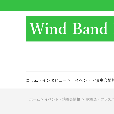
コ
ン
テ
ン
ツ
へ
ス
キ
ッ
プ
(Enter
を
押
コラム・インタビュー
イベント・演奏会情
す)
ホーム
>
イベント・演奏会情報
>
吹奏楽・ブラス