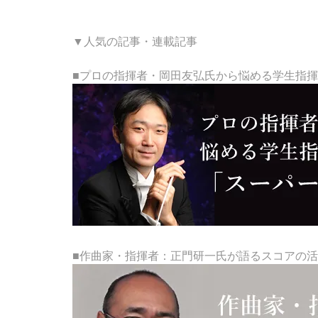
▼人気の記事・連載記事
■プロの指揮者・岡田友弘氏から悩める学生指
■作曲家・指揮者：正門研一氏が語るスコアの