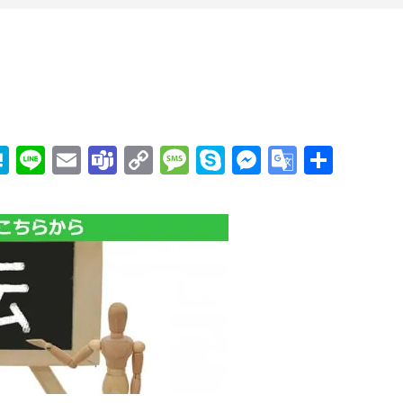
edIn
mail
Hatena
Line
Email
Teams
Copy
Message
Skype
Messenge
Google
共
Link
Transla
有