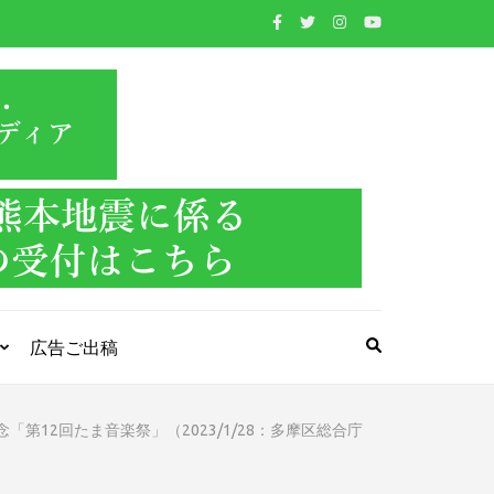
WIND BAND
吹奏楽・管楽器・打楽器・クラシック音楽のWebメ
ディア
PRESS
広告ご出稿
第12回たま音楽祭」（2023/1/28：多摩区総合庁