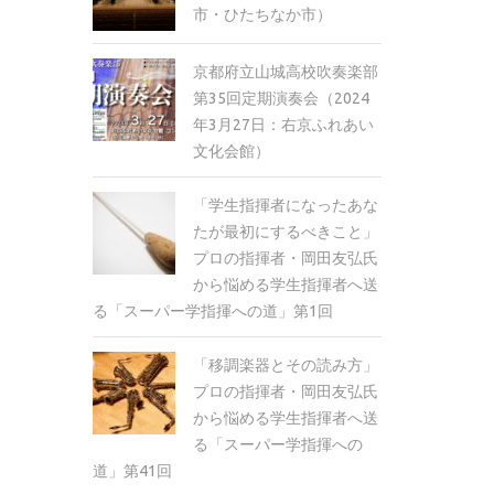
市・ひたちなか市）
京都府立山城高校吹奏楽部
第35回定期演奏会（2024
年3月27日：右京ふれあい
文化会館）
「学生指揮者になったあな
たが最初にするべきこと」
プロの指揮者・岡田友弘氏
から悩める学生指揮者へ送
る「スーパー学指揮への道」第1回
「移調楽器とその読み方」
プロの指揮者・岡田友弘氏
から悩める学生指揮者へ送
る「スーパー学指揮への
道」第41回