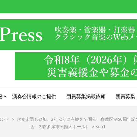
報
演奏会情報のご提供
団員募集掲載依頼
団員募集
バンド
>
吹奏楽団も参加、3年ぶりに有観客で開催 多摩区制50周年記念「
舎 2階 多摩市民館大ホール）
>
sub1