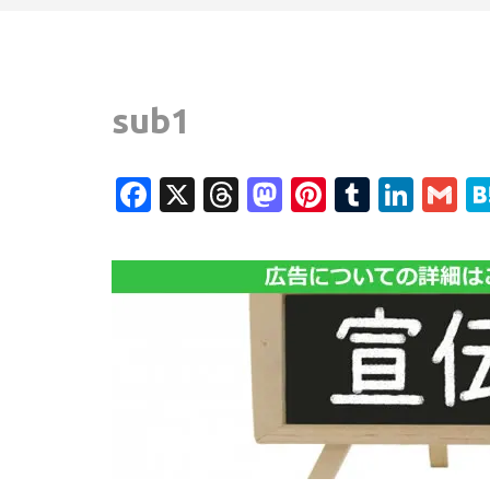
sub1
Facebook
X
Threads
Mastodon
Pinterest
Tumblr
Link
G