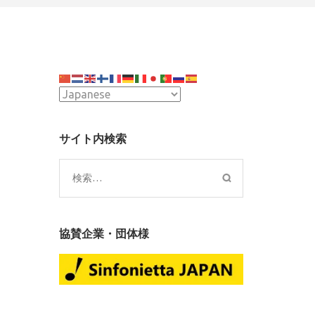
r
サイト内検索
te
検
索:
協賛企業・団体様