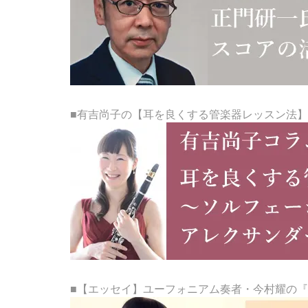
■有吉尚子の【耳を良くする管楽器レッスン法】
■【エッセイ】ユーフォニアム奏者・今村耀の